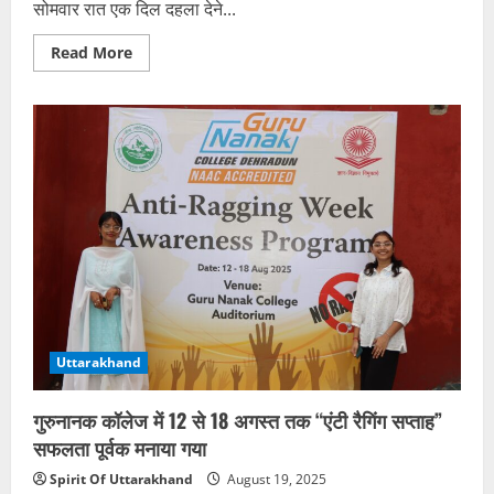
सोमवार रात एक दिल दहला देने...
Read
Read More
more
about
शक,
साजिश
और
खून:
पत्नी
ने
मकान
बेचकर
कराई
जमानत,
बाहर
आते
ही
पति
ने
उतारा
मौत
के
Uttarakhand
घाट
गुरुनानक कॉलेज में 12 से 18 अगस्त तक “एंटी रैगिंग सप्ताह”
सफलता पूर्वक मनाया गया
Spirit Of Uttarakhand
August 19, 2025