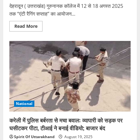
देहरादून ( उत्तराखंड) गुरुनानक कॉलेज में 12 से 18 अगस्त 2025
तक “एंटी रैगिंग सप्ताह” का आयोजन...
Read
Read More
more
about
गुरुनानक
कॉलेज
में
12
से
18
अगस्त
तक
“एंटी
रैगिंग
सप्ताह”
सफलता
पूर्वक
मनाया
गया
National
करेली में पुलिस बर्बरता से मचा बवाल: व्यापारी को सड़क पर
घसीटकर पीटा, टीआई ने बनाई वीडियो; बाजार बंद
Spirit Of Uttarakhand
August 19, 2025