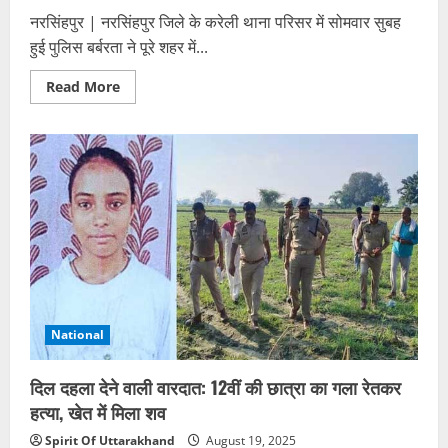
नरसिंहपुर | नरसिंहपुर जिले के करेली थाना परिसर में सोमवार सुबह
हुई पुलिस बर्बरता ने पूरे शहर में...
Read
Read More
more
about
करेली
में
पुलिस
बर्बरता
से
मचा
बवाल:
व्यापारी
को
सड़क
पर
घसीटकर
पीटा,
टीआई
ने
National
बनाई
वीडियो;
बाजार
बंद
दिल दहला देने वाली वारदात: 12वीं की छात्रा का गला रेतकर
हत्या, खेत में मिला शव
Spirit Of Uttarakhand
August 19, 2025