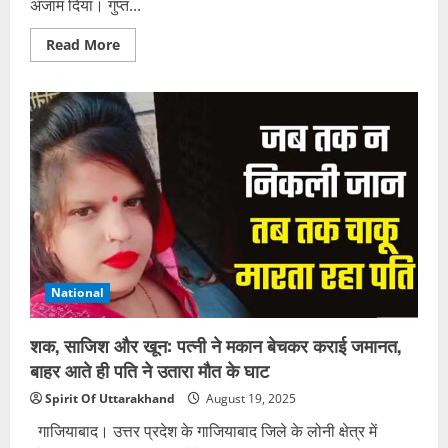
अंजाम दिया। गुप्त...
Read
Read More
more
about
पौड़ी
पुलिस
का
छापा:
गंगा
भोगपुर
रिजॉर्ट
में
रेव
पार्टी
करते
37
युवक-
युवतियां
गिरफ्तार
National
शक, साजिश और खून: पत्नी ने मकान बेचकर कराई जमानत,
बाहर आते ही पति ने उतारा मौत के घाट
Spirit Of Uttarakhand
August 19, 2025
गाजियाबाद। उत्तर प्रदेश के गाजियाबाद जिले के लोनी क्षेत्र में