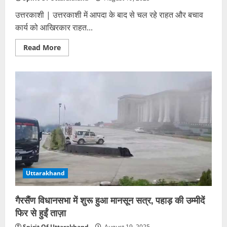
उत्तरकाशी | उत्तरकाशी में आपदा के बाद से चल रहे राहत और बचाव
कार्य को आखिरकार राहत...
Read
Read More
more
about
उत्तरकाशी
आपदा:
दो
दिन
बाद
खुला
मौसम,
शुरू
हुई
हेली
सेवा;
एमआई-17
से
भेजी
जा
Uttarakhand
रही
रसद
सामग्री
गैरसैंण विधानसभा में शुरू हुआ मानसून सत्र, पहाड़ की उम्मीदें
फिर से हुईं ताज़ा
Spirit Of Uttarakhand
August 19, 2025