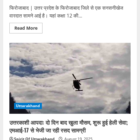
फिरोजाबाद | उत्तर प्रदेश के फिरोजाबाद जिले से एक सनसनीखेज
वारदात सामने आई है। यहां कक्षा 12 की...
Read
Read More
more
about
दिल
दहला
देने
वाली
वारदात:
12वीं
की
छात्रा
का
गला
रेतकर
हत्या,
खेत
में
मिला
Uttarakhand
शव
उत्तरकाशी आपदा: दो दिन बाद खुला मौसम, शुरू हुई हेली सेवा;
एमआई-17 से भेजी जा रही रसद सामग्री
Spirit Of Uttarakhand
August 19, 2025