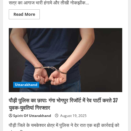
सत्र का आगाज भारी हंगामे और तीखी नोकझोंक...
Read
Read More
more
about
हंगामे
के
बीच
धामी
सरकार
ने
पेश
किया
5315
करोड़
का
अनुपूरक
बजट,
विपक्ष
ने
Uttarakhand
टेबल
पलटी
और
पौड़ी पुलिस का छापा: गंगा भोगपुर रिजॉर्ट में रेव पार्टी करते 37
माइक
तोड़ा
युवक-युवतियां गिरफ्तार
Spirit Of Uttarakhand
August 19, 2025
पौड़ी जिले के यमकेश्वर क्षेत्र में पुलिस ने देर रात एक बड़ी कार्रवाई को