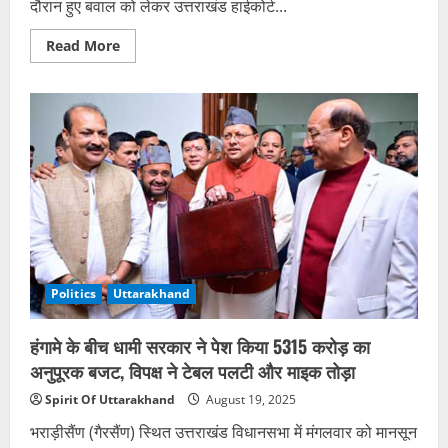
दौरान हुए बवाल को लेकर उत्तराखंड हाईकोर्ट...
Read
Read More
more
about
नैनीताल
पंचायत
चुनाव
बवाल:
हाईकोर्ट
ने
गृह
सचिव
व
डीजीपी
को
तलब
किया,
कहा-
गन
Politics
Uttarakhand
कल्चर
बर्दाश्त
नहीं
हंगामे के बीच धामी सरकार ने पेश किया 5315 करोड़ का
अनुपूरक बजट, विपक्ष ने टेबल पलटी और माइक तोड़ा
Spirit Of Uttarakhand
August 19, 2025
भराड़ीसैंण (गैरसैंण) स्थित उत्तराखंड विधानसभा में मंगलवार को मानसून