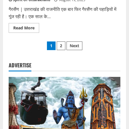
गैरसैंण | उत्तराखंड की राजनीति एक बार फिर गैरसैंण की पहाड़ियों में
गूंज रही है। एक साल के...
Read
Read More
more
about
गैरसैंण
Posts
विधानसभा
1
2
Next
में
शुरू
pagination
हुआ
मानसून
सत्र,
ADVERTISE
पहाड़
की
उम्मीदें
फिर
से
हुईं
ताज़ा