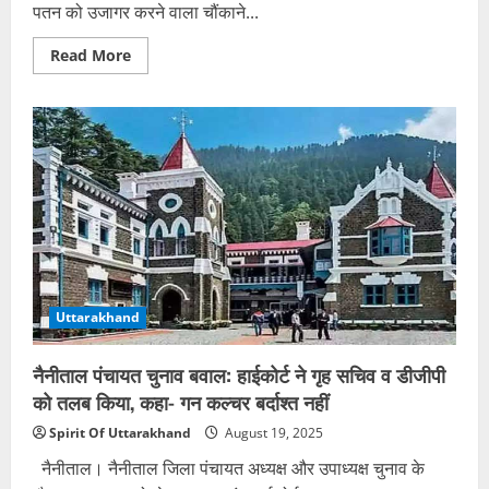
पतन को उजागर करने वाला चौंकाने...
Read
Read More
more
about
कांस्टेबल
प्रेमिका
से
पढ़ाई-
खर्च,
तीन
गर्भपात
और
लाखों
की
ठगी
के
बाद
डिप्टी
कलेक्टर
Uttarakhand
ने
शादी
से
नैनीताल पंचायत चुनाव बवाल: हाईकोर्ट ने गृह सचिव व डीजीपी
किया
इनकार;
को तलब किया, कहा- गन कल्चर बर्दाश्त नहीं
मामला
थाने
Spirit Of Uttarakhand
August 19, 2025
पहुंचा
नैनीताल। नैनीताल जिला पंचायत अध्यक्ष और उपाध्यक्ष चुनाव के