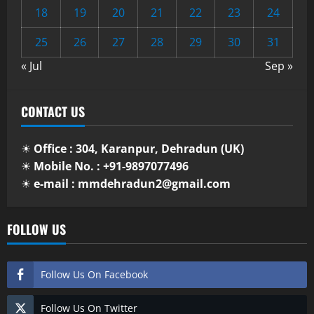
18
19
20
21
22
23
24
25
26
27
28
29
30
31
« Jul
Sep »
CONTACT US
☀
Office : 304, Karanpur, Dehradun (UK)
☀
Mobile No. : +91-9897077496
☀
e-mail : mmdehradun2@gmail.com
FOLLOW US
Follow Us On Facebook
Follow Us On Twitter