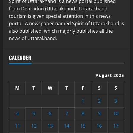
Spirit of Uttarakhand is a news portal published
from Dehradun (Uttarakhand). Uttarakhand
tourism is given special attention in this news
portal. A newspaper named Spirit of Uttarakhand is
also published, which majorly publishes all the
news of Uttarakhand.
CALENDER
August 2025
M
T
W
T
F
S
S
1
2
3
4
5
6
7
8
9
10
11
12
13
14
15
16
17