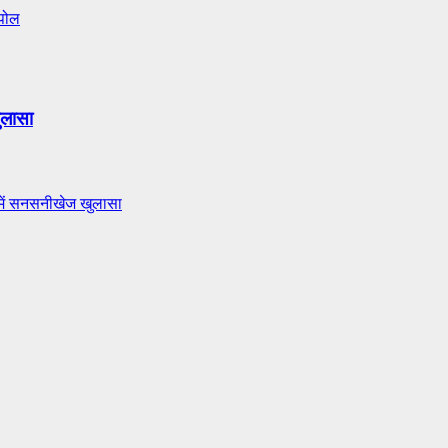
 पोल
ुलासा
में सनसनीखेज खुलासा