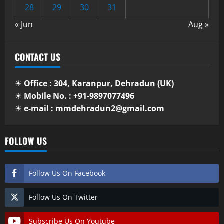
28
29
30
31
« Jun
Aug »
CONTACT US
☀
Office : 304, Karanpur, Dehradun (UK)
☀
Mobile No. : +91-9897077496
☀
e-mail : mmdehradun2@gmail.com
FOLLOW US
Follow Us On Facebook
Follow Us On Twitter
Subscribe Us On Youtube