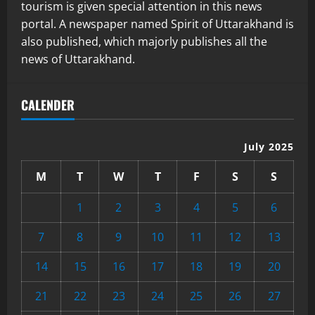
tourism is given special attention in this news
portal. A newspaper named Spirit of Uttarakhand is
also published, which majorly publishes all the
news of Uttarakhand.
CALENDER
July 2025
M
T
W
T
F
S
S
1
2
3
4
5
6
7
8
9
10
11
12
13
14
15
16
17
18
19
20
21
22
23
24
25
26
27