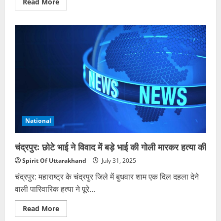
Read
Read More
more
about
अयोध्या:
कैंसर
पीड़ित
सास
को
बहू
ने
सड़क
पर
फेंका,
9
घंटे
में
मौत,
तीन
National
गिरफ्तार
चंद्रपुर: छोटे भाई ने विवाद में बड़े भाई की गोली मारकर हत्या की
Spirit Of Uttarakhand
July 31, 2025
चंद्रपुर: महाराष्ट्र के चंद्रपुर जिले में बुधवार शाम एक दिल दहला देने
वाली पारिवारिक हत्या ने पूरे...
Read
Read More
more