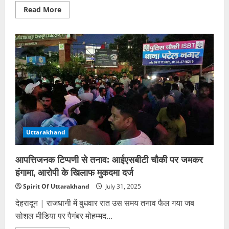
Read
Read More
more
about
बागेश्वर
के
लाथी
गांव
में
लोकतंत्र
का
सुनहरा
अध्याय
–
पति
बने
बीडीसी,
पत्नी
ग्राम
Uttarakhand
प्रधान
आपत्तिजनक टिप्पणी से तनाव: आईएसबीटी चौकी पर जमकर
हंगामा, आरोपी के खिलाफ मुकदमा दर्ज
Spirit Of Uttarakhand
July 31, 2025
देहरादून | राजधानी में बुधवार रात उस समय तनाव फैल गया जब
सोशल मीडिया पर पैगंबर मोहम्मद...