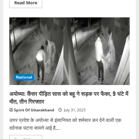
Read
Read More
more
about
पंचायत
चुनाव:
रुद्रप्रयाग,
देहरादून
तथा
अन्य
क्षेत्रों
में
अब
तक
ये
ग्राम
प्रधान
चुने
गए
National
अयोध्या: कैंसर पीड़ित सास को बहू ने सड़क पर फेंका, 9 घंटे में
मौत, तीन गिरफ्तार
Spirit Of Uttarakhand
July 31, 2025
उत्तर प्रदेश के अयोध्या से इंसानियत को शर्मसार कर देने वाली एक
दर्दनाक घटना सामने आई है,...