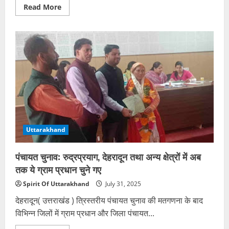
Read
Read More
more
about
आपत्तिजनक
टिप्पणी
से
तनाव:
आईएसबीटी
चौकी
पर
जमकर
हंगामा,
आरोपी
के
खिलाफ
मुकदमा
दर्ज
Uttarakhand
पंचायत चुनाव: रुद्रप्रयाग, देहरादून तथा अन्य क्षेत्रों में अब
तक ये ग्राम प्रधान चुने गए
Spirit Of Uttarakhand
July 31, 2025
देहरादून( उत्तराखंड ) त्रिस्तरीय पंचायत चुनाव की मतगणना के बाद
विभिन्न जिलों में ग्राम प्रधान और जिला पंचायत...