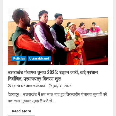
about
राजधानी
देहरादून
में
जर्जर
स्कूलों
की
हकीकत:
जान
जोखिम
में
डाल
पढ़
रहे
बच्चे
Politics
Uttarakhand
उत्तराखंड पंचायत चुनाव 2025: रुझान जारी, कई प्रधान
निर्वाचित, प्रमाणपत्र वितरण शुरू
Spirit Of Uttarakhand
July 31, 2025
देहरादून। उत्तराखंड में छह साल बाद हुए त्रिस्तरीय पंचायत चुनावों की
मतगणना गुरुवार सुबह 8 बजे से...
Read
Read More
more