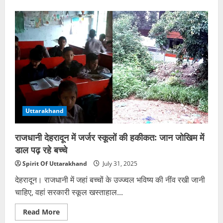
about
चंद्रपुर:
छोटे
भाई
ने
विवाद
में
बड़े
भाई
की
गोली
मारकर
हत्या
की
Uttarakhand
राजधानी देहरादून में जर्जर स्कूलों की हकीकत: जान जोखिम में
डाल पढ़ रहे बच्चे
Spirit Of Uttarakhand
July 31, 2025
देहरादून। राजधानी में जहां बच्चों के उज्ज्वल भविष्य की नींव रखी जानी
चाहिए, वहां सरकारी स्कूल खस्ताहाल...
Read
Read More
more