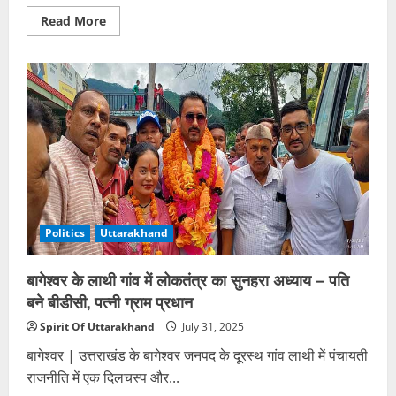
Read
Read More
more
about
बिहार:
एक
ही
रात
तीन
घरों
में
लाखों
की
चोरी,
खेत
में
मिला
सामान;
सिगरेट
Politics
Uttarakhand
पीते
छोड़
गए
बागेश्वर के लाथी गांव में लोकतंत्र का सुनहरा अध्याय – पति
सुराग
बने बीडीसी, पत्नी ग्राम प्रधान
Spirit Of Uttarakhand
July 31, 2025
बागेश्वर | उत्तराखंड के बागेश्वर जनपद के दूरस्थ गांव लाथी में पंचायती
राजनीति में एक दिलचस्प और...