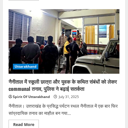
about
रुड़की:
स्कूल
में
आपत्तिजनक
टिप्पणी
से
उपजा
विवाद,
पिता
ने
की
पड़ोसी
कारोबारी
की
हत्या
Uttarakhand
नैनीताल में स्कूली छात्रा और युवक के कथित संबंधों को लेकर
communal तनाव, पुलिस ने बढ़ाई सतर्कता
Spirit Of Uttarakhand
July 31, 2025
नैनीताल। उत्तराखंड के प्रसिद्ध पर्यटन स्थल नैनीताल में एक बार फिर
सांप्रदायिक तनाव का माहौल बन गया...
Read
Read More