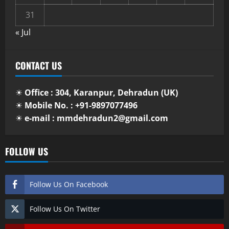
31
« Jul
CONTACT US
☀
Office : 304, Karanpur, Dehradun (UK)
☀
Mobile No. : +91-9897077496
☀
e-mail : mmdehradun2@gmail.com
FOLLOW US
Follow Us On Facebook
Follow Us On Twitter