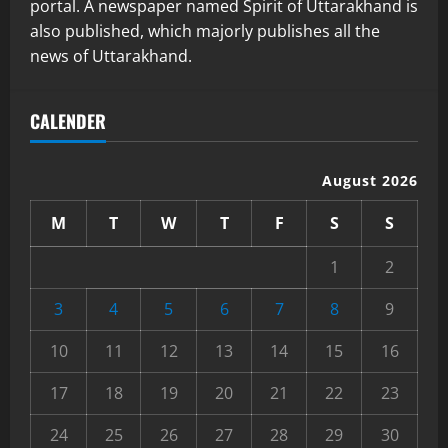
portal. A newspaper named Spirit of Uttarakhand is
also published, which majorly publishes all the
news of Uttarakhand.
CALENDER
August 2026
M
T
W
T
F
S
S
1
2
3
4
5
6
7
8
9
10
11
12
13
14
15
16
17
18
19
20
21
22
23
24
25
26
27
28
29
30