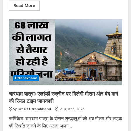
Read
Read More
more
about
हेमकुंड
साहिब
से
लौट
रहे
सिख
श्रद्धालु
की
सड़क
हादसे
में
मौत
Uttarakhand
चारधाम यात्रा: एलईडी स्क्रीन पर मिलेगी मौसम और बंद मार्ग
की रियल टाइम जानकारी
Spirit Of Uttarakhand
August 6, 2026
ऋषिकेश: चारधाम यात्रा के दौरान श्रद्धालुओं को अब मौसम और सड़क
की स्थिति जानने के लिए अलग-अलग...