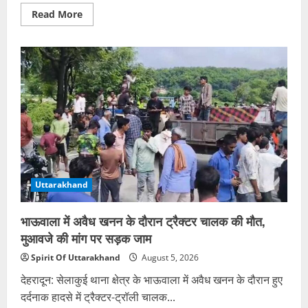
Read
Read More
more
about
चमोली
में
आज
सभी
स्कूल
बंद,
भारी
बारिश
और
बिजली
गिरने
का
अलर्ट
Uttarakhand
भाऊवाला में अवैध खनन के दौरान ट्रैक्टर चालक की मौत,
मुआवजे की मांग पर सड़क जाम
Spirit Of Uttarakhand
August 5, 2026
देहरादून: सेलाकुई थाना क्षेत्र के भाऊवाला में अवैध खनन के दौरान हुए
दर्दनाक हादसे में ट्रैक्टर-ट्रॉली चालक...