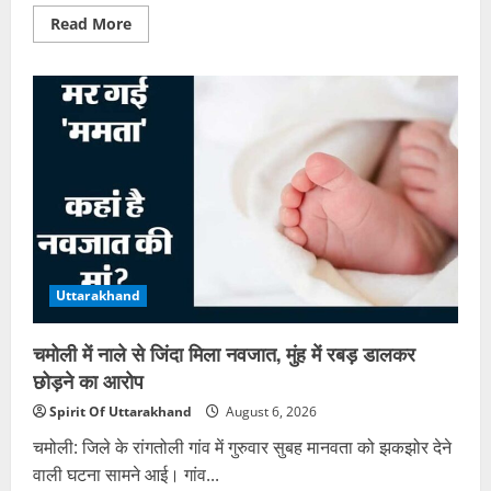
Read
Read More
more
about
चारधाम
यात्रा:
एलईडी
स्क्रीन
पर
मिलेगी
मौसम
और
बंद
मार्ग
की
रियल
टाइम
जानकारी
Uttarakhand
चमोली में नाले से जिंदा मिला नवजात, मुंह में रबड़ डालकर
छोड़ने का आरोप
Spirit Of Uttarakhand
August 6, 2026
चमोली: जिले के रांगतोली गांव में गुरुवार सुबह मानवता को झकझोर देने
वाली घटना सामने आई। गांव...