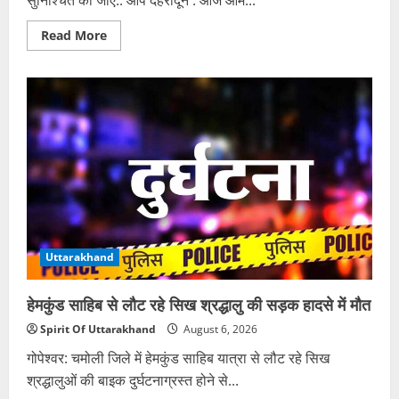
सुनिश्चित की जाए:: आप देहरादून : आज आम...
Read
Read More
more
about
DEHRADUN
:
कैंट
विधानसभा
में
SIR
प्रक्रिया
के
दौरान
51,200
मतदाता
प्रभावित
Uttarakhand
हेमकुंड साहिब से लौट रहे सिख श्रद्धालु की सड़क हादसे में मौत
Spirit Of Uttarakhand
August 6, 2026
गोपेश्वर: चमोली जिले में हेमकुंड साहिब यात्रा से लौट रहे सिख
श्रद्धालुओं की बाइक दुर्घटनाग्रस्त होने से...