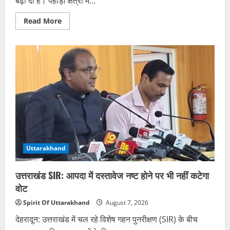
बढ़ा दी हैं। पहाड़ी क्षेत्रों में...
Read
Read More
more
about
उत्तराखंड
में
132
सड़कें
बंद,
गंगा
चेतावनी
रेखा
से
ऊपर;
बारिश
का
येलो
अलर्ट
Uttarakhand
उत्तराखंड SIR: आपदा में दस्तावेज नष्ट होने पर भी नहीं कटेगा
वोट
Spirit Of Uttarakhand
August 7, 2026
देहरादून: उत्तराखंड में चल रहे विशेष गहन पुनरीक्षण (SIR) के बीच