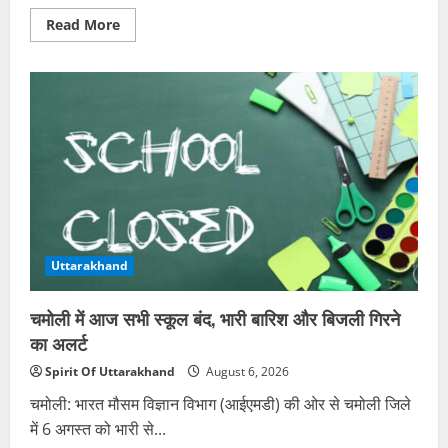
Read
Read More
more
about
चमोली
में
नाले
से
जिंदा
मिला
नवजात,
मुंह
में
रबड़
डालकर
छोड़ने
का
आरोप
Uttarakhand
चमोली में आज सभी स्कूल बंद, भारी बारिश और बिजली गिरने
का अलर्ट
Spirit Of Uttarakhand
August 6, 2026
चमोली: भारत मौसम विज्ञान विभाग (आईएमडी) की ओर से चमोली जिले
में 6 अगस्त को भारी से...