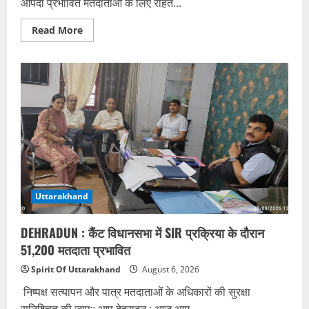
आपदा प्रभावित मतदाताओं के लिए राहत...
Read
Read More
more
about
उत्तराखंड
SIR:
आपदा
में
दस्तावेज
नष्ट
होने
पर
भी
नहीं
कटेगा
वोट
Uttarakhand
DEHRADUN : कैंट विधानसभा में SIR प्रक्रिया के दौरान
51,200 मतदाता प्रभावित
Spirit Of Uttarakhand
August 6, 2026
निष्पक्ष सत्यापन और पात्र मतदाताओं के अधिकारों की सुरक्षा