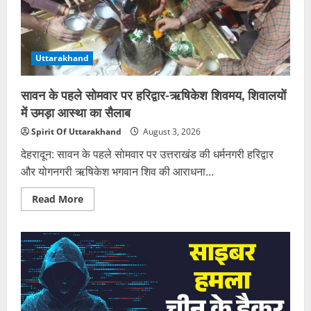
बंद,
यात्रा
से
पहले
मौसम
जांचें
Uttarakhand
सावन के पहले सोमवार पर हरिद्वार-ऋषिकेश शिवमय, शिवालयों
में उमड़ा आस्था का सैलाब
Spirit Of Uttarakhand
August 3, 2026
देहरादून: सावन के पहले सोमवार पर उत्तराखंड की धर्मनगरी हरिद्वार
और योगनगरी ऋषिकेश भगवान शिव की आराधना...
Read
Read More
more
about
सावन
के
पहले
सोमवार
पर
हरिद्वार-
ऋषिकेश
शिवमय,
शिवालयों