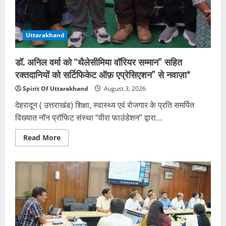
Uttarakhand
डॉ. अनिल वर्मा को “थैलेसीमिया वॉरियर सम्मान” सहित
रक्तदानियों को सर्टिफिकेट ऑफ़ एप्रेसिएशन” से नवाज़ा*
Spirit Of Uttarakhand
August 3, 2026
देहरादून ( उत्तराखंड) शिक्षा, स्वास्थ्य एवं रोजगार के प्रति समर्पित
विख्यात नॉन प्रॉफिट संस्था “वीरा फाउंडेशन” द्वारा...
Read
Read More
more
about
डॉ.
अनिल
वर्मा
को
“थैलेसीमिया
वॉरियर
सम्मान”
सहित
रक्तदानियों
को