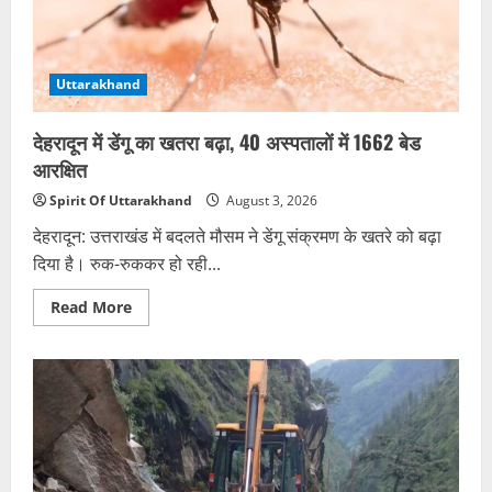
से
प्रस्ताव
पर
चर्चा
Uttarakhand
देहरादून में डेंगू का खतरा बढ़ा, 40 अस्पतालों में 1662 बेड
आरक्षित
Spirit Of Uttarakhand
August 3, 2026
देहरादून: उत्तराखंड में बदलते मौसम ने डेंगू संक्रमण के खतरे को बढ़ा
दिया है। रुक-रुककर हो रही...
Read
Read More
more
about
देहरादून
में
डेंगू
का
खतरा
बढ़ा,
40
अस्पतालों
में
1662