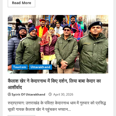
Read
Read More
more
about
जौलीग्रांट
से
बदरी-
केदार
हेली
सेवा
शुरू,
20
मई
तक
बुकिंग
फुल
Tourism
Uttarakhand
कैलाश खेर ने केदारनाथ में किए दर्शन, लिया बाबा केदार का
आशीर्वाद
Spirit Of Uttarakhand
April 30, 2026
रुद्रप्रयाग: उत्तराखंड के पवित्र केदारनाथ धाम में गुरुवार को प्रसिद्ध
सूफी गायक कैलाश खेर ने पहुंचकर भगवान...