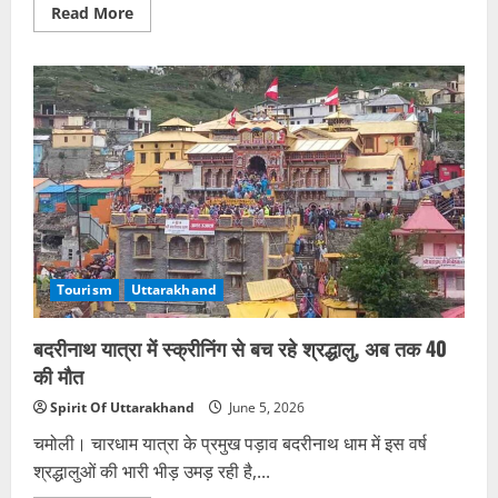
Read
Read More
more
about
कैंची
धाम
में
उमड़ा
आस्था
का
सैलाब,
25
हजार
से
अधिक
भक्तों
ने
किए
दर्शन
Tourism
Uttarakhand
बदरीनाथ यात्रा में स्क्रीनिंग से बच रहे श्रद्धालु, अब तक 40
की मौत
Spirit Of Uttarakhand
June 5, 2026
चमोली। चारधाम यात्रा के प्रमुख पड़ाव बदरीनाथ धाम में इस वर्ष
श्रद्धालुओं की भारी भीड़ उमड़ रही है,...