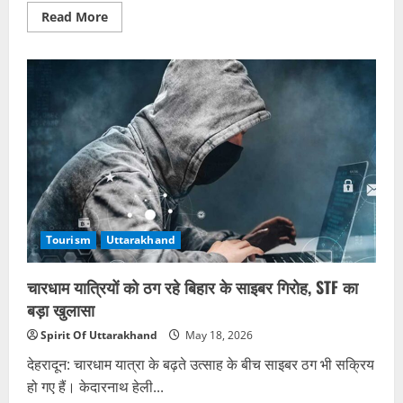
Read
Read More
more
about
आज
खुलेंगे
रुद्रनाथ
मंदिर
के
कपाट,
दोपहर
12:45
बजे
होंगे
दर्शन
Tourism
Uttarakhand
चारधाम यात्रियों को ठग रहे बिहार के साइबर गिरोह, STF का
बड़ा खुलासा
Spirit Of Uttarakhand
May 18, 2026
देहरादून: चारधाम यात्रा के बढ़ते उत्साह के बीच साइबर ठग भी सक्रिय
हो गए हैं। केदारनाथ हेली...