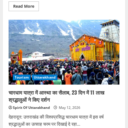
Read
Read More
more
about
चारधाम
यात्रियों
को
ठग
रहे
बिहार
के
साइबर
गिरोह,
STF
का
बड़ा
खुलासा
Tourism
Uttarakhand
चारधाम यात्रा में आस्था का सैलाब, 23 दिन में 11 लाख
श्रद्धालुओं ने किए दर्शन
Spirit Of Uttarakhand
May 12, 2026
देहरादून: उत्तराखंड की विश्वप्रसिद्ध चारधाम यात्रा में इस वर्ष
श्रद्धालुओं का उत्साह चरम पर दिखाई दे रहा...