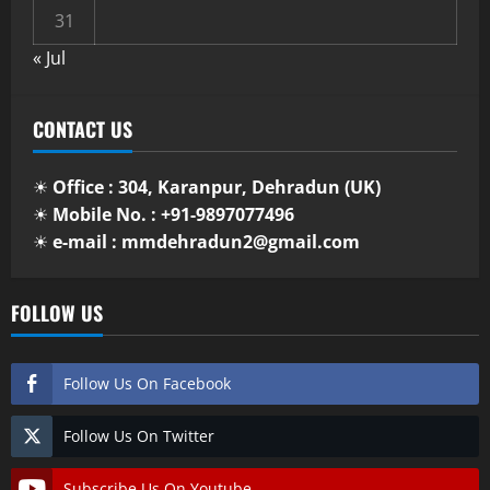
31
« Jul
CONTACT US
☀
Office : 304, Karanpur, Dehradun (UK)
☀
Mobile No. : +91-9897077496
☀
e-mail : mmdehradun2@gmail.com
FOLLOW US
Follow Us On Facebook
Follow Us On Twitter
Subscribe Us On Youtube