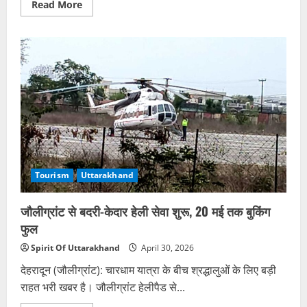
Read
Read More
more
about
कैलाश
मानसरोवर
यात्रा
महंगी,
अब
2.09
लाख
प्रति
यात्री
Tourism
Uttarakhand
जौलीग्रांट से बदरी-केदार हेली सेवा शुरू, 20 मई तक बुकिंग
फुल
Spirit Of Uttarakhand
April 30, 2026
देहरादून (जौलीग्रांट): चारधाम यात्रा के बीच श्रद्धालुओं के लिए बड़ी
राहत भरी खबर है। जौलीग्रांट हेलीपैड से...