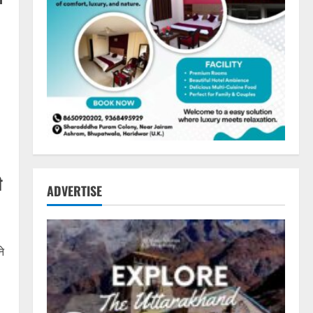
ी
ADVERTISE
े