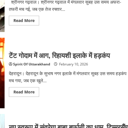
पीकर
श्रीनगर गढ़वाल। श्रीनगर गढ़वाल में मंगलवार सुबह उस समय अफरा-
आत्महत्या
तफरी मच गई, जब एक तेज रफ्तार...
कर
ली
Read
Read More
more
about
सुबह
अनियंत्रित
वाहन
ने
कई
गाड़ियों
टेंट गोदाम में आग, रिहायशी इलाके में हड़कंप
को
मारी
टक्कर
Spirit Of Uttarakhand
February 10, 2026
देहरादून। देहरादून के सुभाष नगर इलाके में मंगलवार सुबह उस समय हड़कंप
मच गया, जब एक खुले...
Read
Read More
more
about
टेंट
गोदाम
में
आग,
रिहायशी
इलाके
नए स्वरूप में संवरेगा बाबा बर्फानी का धाम, टिम्मरसैं
में