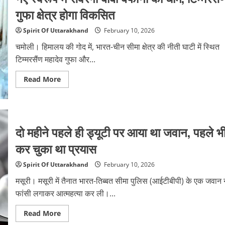
हड़कंप
गुफा क्षेत्र होगा विकसित
Spirit Of Uttarakhand
February 10, 2026
चमोली। हिमालय की गोद में, भारत-चीन सीमा क्षेत्र की नीती घाटी में स्थित
टिम्मरसैंण महादेव गुफा और...
Read
Read More
more
about
नए
स्वरूप
में
संवरेगा
दो महीने पहले ही ड्यूटी पर आया था जवान, पहले भ
बाबा
बर्फानी
का
कर चुका था प्रयास
धाम,
टिम्मरसैंण
गुफा
Spirit Of Uttarakhand
February 10, 2026
क्षेत्र
होगा
मसूरी। मसूरी में तैनात भारत-तिब्बत सीमा पुलिस (आईटीबीपी) के एक जवान न
विकसित
फांसी लगाकर आत्महत्या कर ली।...
Read
Read More
more