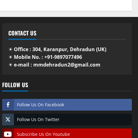
CONTACT US
☀
Office : 304, Karanpur, Dehradun (UK)
☀
Mobile No. : +91-9897077496
☀
e-mail : mmdehradun2@gmail.com
FOLLOW US
Follow Us On Facebook
Follow Us On Twitter
Subscribe Us On Youtube