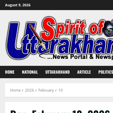
Skip
August 9, 2026
to
content
HOME
NATIONAL
UTTARAKHAND
ARTICLE
POLITIC
Home
2026
February
10