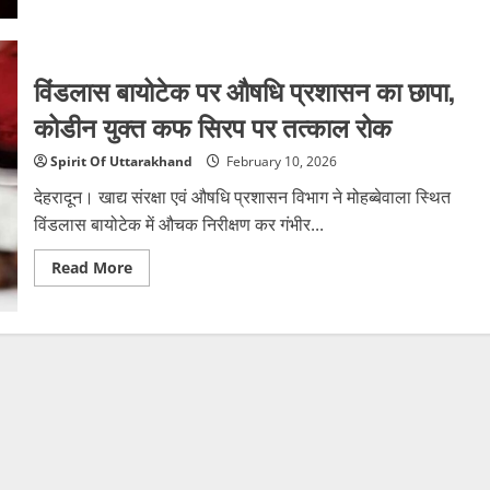
about
दो
महीने
पहले
ही
विंडलास बायोटेक पर औषधि प्रशासन का छापा,
ड्यूटी
पर
आया
कोडीन युक्त कफ सिरप पर तत्काल रोक
था
जवान,
पहले
Spirit Of Uttarakhand
February 10, 2026
भी
कर
देहरादून। खाद्य संरक्षा एवं औषधि प्रशासन विभाग ने मोहब्बेवाला स्थित
चुका
था
विंडलास बायोटेक में औचक निरीक्षण कर गंभीर...
प्रयास
Read
Read More
more
about
विंडलास
बायोटेक
पर
औषधि
प्रशासन
का
छापा,
कोडीन
युक्त
कफ
सिरप
पर