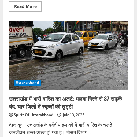
Read
Read More
more
about
उत्तराखंड
में
बारिश
का
कहर:
ऋषिकेश-
बदरीनाथ
हाईवे
बंद,
केदारनाथ
यात्रा
रोकनी
पड़ी,
यमुनोत्री
मार्ग
Uttarakhand
12वें
दिन
भी
ठप
उत्तराखंड में भारी बारिश का अलर्ट: मलबा गिरने से 87 सड़कें
बंद, चार जिलों में स्कूलों की छुट्टी
Spirit Of Uttarakhand
July 10, 2025
देहरादून| उत्तराखंड के पर्वतीय इलाकों में भारी बारिश के चलते
जनजीवन अस्त-व्यस्त हो गया है। मौसम विभाग...