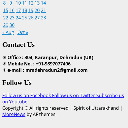
8
9
10
11
12
13
14
15
16
17
18
19
20
21
22
23
24
25
26
27
28
29
30
« Aug
Oct »
Contact Us
☀
Office : 304, Karanpur, Dehradun (UK)
☀
Mobile No. : +91-9897077496
☀
e-mail : mmdehradun2@gmail.com
Follow Us
Follow us on Facebook
Follow us on Twitter
Subscribe us
on Youtube
Copyright © All rights reserved | Spirit of Uttarakhand
|
MoreNews
by AF themes.