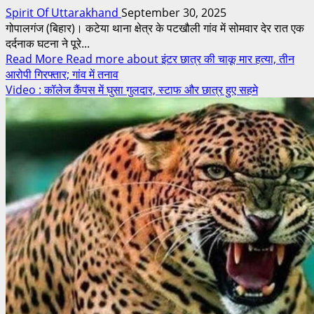
Spirit Of Uttarakhand
September 30, 2025
गोपालगंज (बिहार)। कटेया थाना क्षेत्र के पटखौली गांव में सोमवार देर रात एक
दर्दनाक घटना ने पूरे...
Read More
Read more about इंटर छात्र की चाकू मार हत्या, तीन
आरोपी गिरफ्तार; गांव में तनाव
Video : कॉलेज कैंपस में घुसा गुलदार, स्टाफ और छात्र हुए सहमे