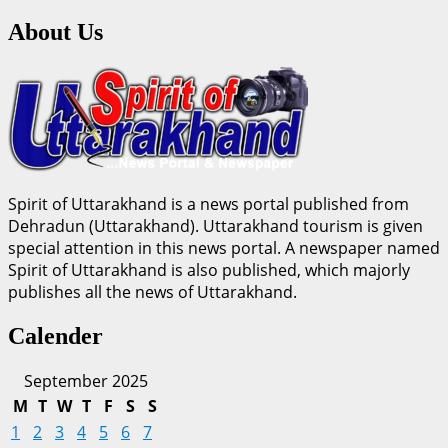
About Us
Spirit of Uttarakhand is a news portal published from
Dehradun (Uttarakhand). Uttarakhand tourism is given
special attention in this news portal. A newspaper named
Spirit of Uttarakhand is also published, which majorly
publishes all the news of Uttarakhand.
Calender
September 2025
M
T
W
T
F
S
S
1
2
3
4
5
6
7