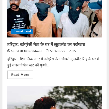
HUMANS
FOR
HUMANITY
ने
स्वास्थ्य
और
स्वच्छता
जागरूकता
शिविर
Uttarakhand
का
सफल
आयोजन
हरिद्वार: कांग्रेसी नेता के घर में लूटकांड का पर्दाफाश
किया
Spirit Of Uttarakhand
September 1, 2025
हरिद्वार। शिवालिक नगर में कांग्रेस नेता चौधरी कुलबीर सिंह के घर में
हुई सनसनीखेज लूट की गुत्थी...
Read
Read More
more
about
हरिद्वार:
कांग्रेसी
नेता
के
घर
में
लूटकांड
का