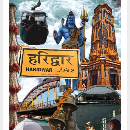
झटके
,
250
लोगों
के
मरने
की
खबर
500
घायल,
राहत
एवं
बचाव
कार्य
जारी