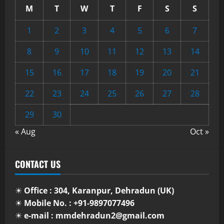
M
T
W
T
F
S
S
1
2
3
4
5
6
7
8
9
10
11
12
13
14
15
16
17
18
19
20
21
22
23
24
25
26
27
28
29
30
« Aug
Oct »
CONTACT US
☀
Office : 304, Karanpur, Dehradun (UK)
☀
Mobile No. : +91-9897077496
☀
e-mail : mmdehradun2@gmail.com