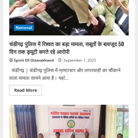
रुड़की
का
बड़ा
शोध
National
चंडीगढ़ पुलिस में रिश्वत का बड़ा मामला, सबूतों के बावजूद 50
दिन तक ड्यूटी करते रहे आरोपी
Spirit Of Uttarakhand
September 1, 2025
चंडीगढ़ | चंडीगढ़ पुलिस में भ्रष्टाचार और लापरवाही का चौंकाने
वाला मामला सामने आया है। यहां...
Read
Read More
more
about
चंडीगढ़
पुलिस
में
रिश्वत
का
बड़ा
मामला,
सबूतों
के