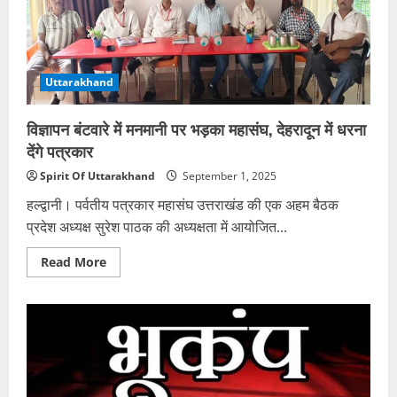
बावजूद
50
दिन
तक
ड्यूटी
करते
Uttarakhand
रहे
आरोपी
विज्ञापन बंटवारे में मनमानी पर भड़का महासंघ, देहरादून में धरना
देंगे पत्रकार
Spirit Of Uttarakhand
September 1, 2025
हल्द्वानी। पर्वतीय पत्रकार महासंघ उत्तराखंड की एक अहम बैठक
प्रदेश अध्यक्ष सुरेश पाठक की अध्यक्षता में आयोजित...
Read
Read More
more
about
विज्ञापन
बंटवारे
में
मनमानी
पर
भड़का
महासंघ,
देहरादून