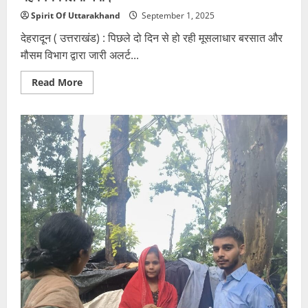
Spirit Of Uttarakhand
September 1, 2025
देहरादून ( उत्तराखंड) : पिछले दो दिन से हो रही मूसलाधार बरसात और
मौसम विभाग द्वारा जारी अलर्ट...
Read
Read More
more
about
चारधाम
यात्रा
एवं
हेमकुंड
साहिब
यात्रा
,
पांच
सितम्बर
तक
स्थगित।
उत्तराखंड
में
भारी
बरसात
की
आशंका
को
देखते
हुए
यह