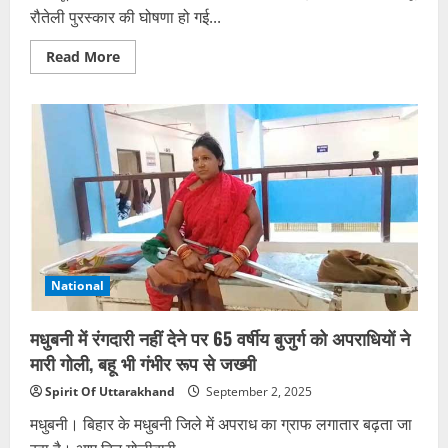
रौतेली पुरस्कार की घोषणा हो गई...
Read
Read More
more
about
तीलू
रौतेली
पुरस्कार
से
सम्मानित
होंगी
प्रदेश
की
13
महिलाएं,
आंगनबाड़ी
कार्यकत्रियों
को
भी
National
मिलेगा
राज्य
स्तरीय
मधुबनी में रंगदारी नहीं देने पर 65 वर्षीय बुजुर्ग को अपराधियों ने
सम्मान
मारी गोली, बहू भी गंभीर रूप से जख्मी
Spirit Of Uttarakhand
September 2, 2025
मधुबनी। बिहार के मधुबनी जिले में अपराध का ग्राफ लगातार बढ़ता जा