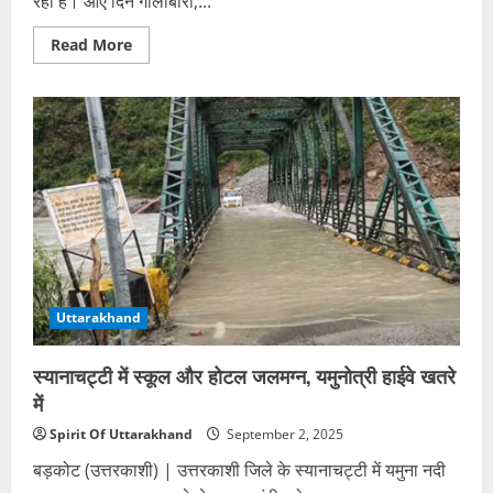
रहा है। आए दिन गोलीबारी,...
Read
Read More
more
about
मधुबनी
में
रंगदारी
नहीं
देने
पर
65
वर्षीय
बुजुर्ग
को
अपराधियों
ने
मारी
गोली,
बहू
Uttarakhand
भी
गंभीर
रूप
से
स्यानाचट्टी में स्कूल और होटल जलमग्न, यमुनोत्री हाईवे खतरे
जख्मी
में
Spirit Of Uttarakhand
September 2, 2025
बड़कोट (उत्तरकाशी) | उत्तरकाशी जिले के स्यानाचट्टी में यमुना नदी