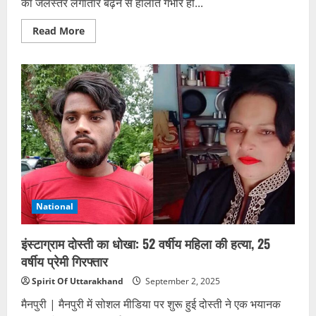
का जलस्तर लगातार बढ़ने से हालात गंभीर हो...
Read
Read More
more
about
स्यानाचट्टी
में
स्कूल
और
होटल
जलमग्न,
यमुनोत्री
हाईवे
खतरे
में
National
इंस्टाग्राम दोस्ती का धोखा: 52 वर्षीय महिला की हत्या, 25
वर्षीय प्रेमी गिरफ्तार
Spirit Of Uttarakhand
September 2, 2025
मैनपुरी | मैनपुरी में सोशल मीडिया पर शुरू हुई दोस्ती ने एक भयानक