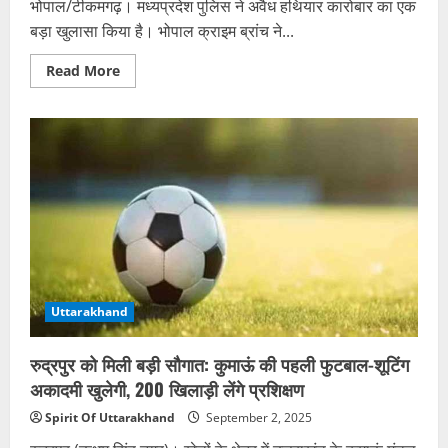
भोपाल/टीकमगढ़। मध्यप्रदेश पुलिस ने अवैध हथियार कारोबार का एक
बड़ा खुलासा किया है। भोपाल क्राइम ब्रांच ने...
Read
Read More
more
about
कृषि
यंत्र
फैक्टरी
की
आड़
में
बनते
थे
अवैध
हथियार,
भोपाल
के
‘मछली
गिरोह’
से
Uttarakhand
निकला
कनेक्शन,
तीन
रुद्रपुर को मिली बड़ी सौगात: कुमाऊं की पहली फुटबाल-शूटिंग
पीढ़ियों
से
अकादमी खुलेगी, 200 खिलाड़ी लेंगे प्रशिक्षण
चल
रहा
Spirit Of Uttarakhand
September 2, 2025
था
धंधा