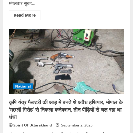
मंगलवार सुबह...
Read
Read More
more
about
FLOOD-
दिल्ली
व
आसपास
के
क्षेत्रों
में
भारी
बरसात
के
कारण
बाढ़
जैसी
स्थिति
बनी
National
हुई
है,
प्रशासन
कृषि यंत्र फैक्टरी की आड़ में बनते थे अवैध हथियार, भोपाल के
ने
लोगों
‘मछली गिरोह’ से निकला कनेक्शन, तीन पीढ़ियों से चल रहा था
से
सावधान
धंधा
रहने
को
Spirit Of Uttarakhand
September 2, 2025
कहा
है