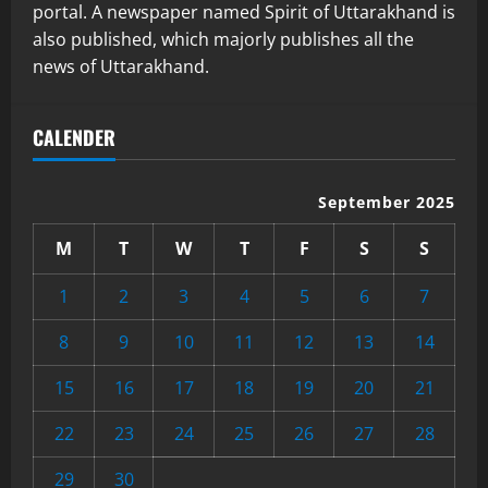
portal. A newspaper named Spirit of Uttarakhand is
also published, which majorly publishes all the
news of Uttarakhand.
CALENDER
September 2025
M
T
W
T
F
S
S
1
2
3
4
5
6
7
8
9
10
11
12
13
14
15
16
17
18
19
20
21
22
23
24
25
26
27
28
29
30