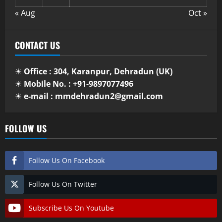
« Aug
Oct »
CONTACT US
☀
Office : 304, Karanpur, Dehradun (UK)
☀
Mobile No. : +91-9897077496
☀
e-mail : mmdehradun2@gmail.com
FOLLOW US
Follow Us On Facebook
Follow Us On Twitter
Subscribe Us On Youtube