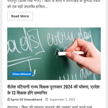
रुद्रपुर (ऊधम सिंह नगर)। खेलों के क्षेत्र में उत्तराखंड के कुमाऊं मंडल
को एक बड़ी उपलब्धि हासिल...
Read
Read More
more
about
रुद्रपुर
को
मिली
बड़ी
सौगात:
कुमाऊं
की
पहली
फुटबाल-
शूटिंग
अकादमी
खुलेगी,
200
खिलाड़ी
लेंगे
Uttarakhand
प्रशिक्षण
शैलेश मटियानी राज्य शिक्षक पुरस्कार 2024 की घोषणा, प्रदेश
के 13 शिक्षक होंगे सम्मानित
Spirit Of Uttarakhand
September 2, 2025
देहरादून। शिक्षा की गुणवत्ता सुधारने और उत्कृष्ट कार्य करने वाले