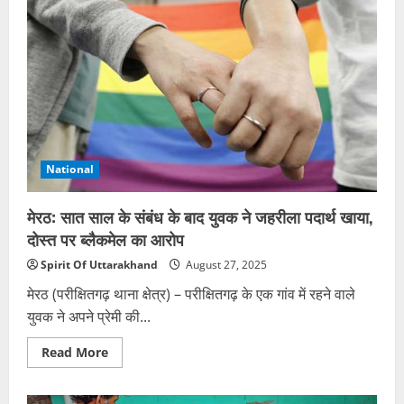
बाद
देहरादून
पहुंचे
उत्तराखंड
कांग्रेस
प्रभारी
कुमारी
सैलजा,
आगे
की
रणनीति
पर
चर्चा
National
मेरठ: सात साल के संबंध के बाद युवक ने जहरीला पदार्थ खाया,
दोस्त पर ब्लैकमेल का आरोप
Spirit Of Uttarakhand
August 27, 2025
मेरठ (परीक्षितगढ़ थाना क्षेत्र) – परीक्षितगढ़ के एक गांव में रहने वाले
युवक ने अपने प्रेमी की...
Read
Read More
more
about
मेरठ:
सात