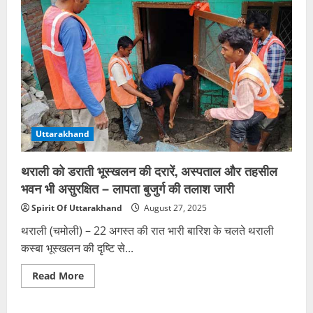
साल
के
संबंध
के
बाद
युवक
ने
जहरीला
पदार्थ
खाया,
दोस्त
पर
ब्लैकमेल
Uttarakhand
का
आरोप
थराली को डराती भूस्खलन की दरारें, अस्पताल और तहसील
भवन भी असुरक्षित – लापता बुजुर्ग की तलाश जारी
Spirit Of Uttarakhand
August 27, 2025
थराली (चमोली) – 22 अगस्त की रात भारी बारिश के चलते थराली
कस्बा भूस्खलन की दृष्टि से...
Read
Read More
more
about
थराली