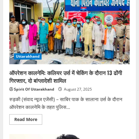
चार
साल
के
बेटे
को
जहर
देकर
कारोबारी
ने
पत्नी
के
साथ
दी
Uttarakhand
जान,
बेड
पर
मिला
ऑपरेशन कालनेमि: कलियर उर्स में चेकिंग के दौरान 13 ढोंगी
मासूम
का
गिरफ्तार, दो बांग्लादेशी शामिल
शव
Spirit Of Uttarakhand
August 27, 2025
रुड़की (संवाद न्यूज एजेंसी) – साबिर पाक के सालाना उर्स के दौरान
ऑपरेशन कालनेमि के तहत पुलिस...
Read
Read More
more
about
ऑपरेशन
कालनेमि: