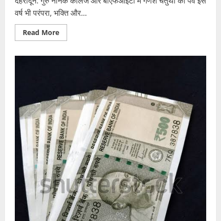
देहरादून: गुरु नानक कॉलेज और बीएफआईटी में गणेश चतुर्थी का पर्व इस
वर्ष भी परंपरा, भक्ति और...
Read
Read More
more
about
गणेश
चतुर्थी
उत्सव
2025:
गुरु
नानक
कॉलेज
और
बीएफआईटी
में
भक्ति,
संस्कृति
और
संगठनात्मक
एकता
का
अनुपम
संगम