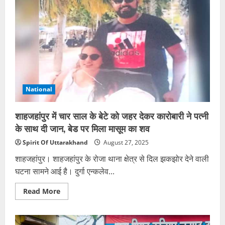
आवश्यकताओं
को
पूरा
करने
का
आसान
समाधान,
जो
भी
निर्णय
लें
सोच-
National
समझ
कर
शाहजहांपुर में चार साल के बेटे को जहर देकर कारोबारी ने पत्नी
के साथ दी जान, बेड पर मिला मासूम का शव
Spirit Of Uttarakhand
August 27, 2025
शाहजहांपुर। शाहजहांपुर के रोजा थाना क्षेत्र से दिल झकझोर देने वाली
घटना सामने आई है। दुर्गा एन्कलेव...
Read
Read More
more
about
शाहजहांपुर
में