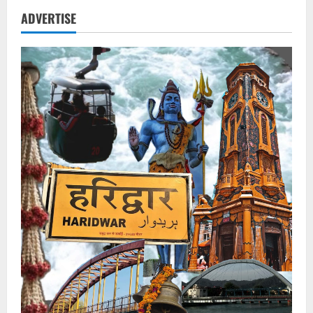
को
डराती
ADVERTISE
भूस्खलन
की
दरारें,
अस्पताल
और
तहसील
भवन
भी
असुरक्षित
–
लापता
बुजुर्ग
की
तलाश
जारी