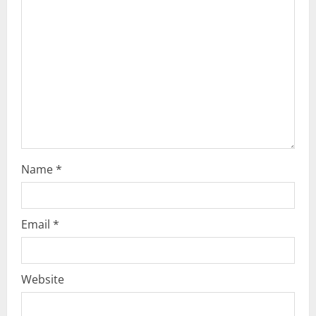
a
d
i
n
g
Name
*
Email
*
Website