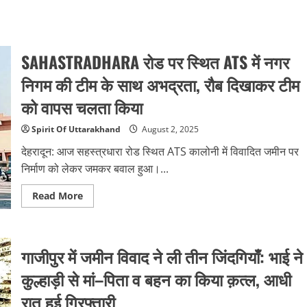
SAHASTRADHARA रोड पर स्थित ATS में नगर
निगम की टीम के साथ अभद्रता, रौब दिखाकर टीम
को वापस चलता किया
Spirit Of Uttarakhand
August 2, 2025
देहरादून: आज सहस्त्रधारा रोड स्थित ATS कालोनी में विवादित जमीन पर
निर्माण को लेकर जमकर बवाल हुआ।...
Read
Read More
more
about
SAHASTRADHARA
रोड
पर
गाजीपुर में जमीन विवाद ने ली तीन जिंदगियाँ: भाई ने
स्थित
ATS
में
कुल्हाड़ी से मां–पिता व बहन का किया क़त्ल, आधी
नगर
निगम
रात हुई गिरफ्तारी
की