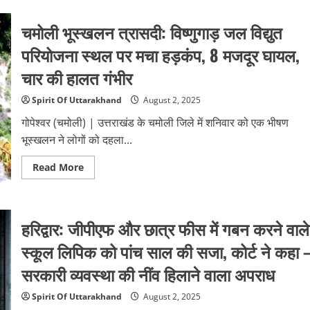
हुई
की
गिरफ्तारी
पत्नी
चमोली भूस्खलन त्रासदी: विष्णुगाड़ जल विद्युत
की
आत्महत्या
के
परियोजना स्थल पर मचा हड़कंप, 8 मजदूर घायल,
मामले
में
चार की हालत गंभीर
सीसीटीवी
फुटेज
से
Spirit Of Uttarakhand
August 2, 2025
खुला
नया
गोपेश्वर (चमोली) | उत्तराखंड के चमोली जिले में शनिवार को एक भीषण
मोड़,
परिजनों
भूस्खलन ने लोगों को दहला...
ने
लगाए
गंभीर
Read
Read More
आरोप
more
about
चमोली
भूस्खलन
त्रासदी:
हरिद्वार: जीपीएफ और छात्र फीस में गबन करने वाले
विष्णुगाड़
जल
विद्युत
स्कूल लिपिक को पांच साल की सजा, कोर्ट ने कहा 
परियोजना
स्थल
सरकारी व्यवस्था की नींव हिलाने वाला अपराध
पर
मचा
हड़कंप,
Spirit Of Uttarakhand
August 2, 2025
8