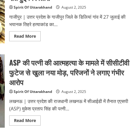
टीम
के
Spirit Of Uttarakhand
August 2, 2025
साथ
अभद्रता,
गाजीपुर | उत्तर प्रदेश के गाजीपुर जिले के डिलियां गांव में 27 जुलाई की
रौब
दिखाकर
भयानक तिहरे हत्याकांड का...
टीम
को
वापस
Read
Read More
चलता
more
किया
about
गाजीपुर
में
जमीन
ASP की पत्नी की आत्महत्या के मामले में सीसीटीवी
विवाद
ने
ली
फुटेज से खुला नया मोड़, परिजनों ने लगाए गंभीर
तीन
जिंदगियाँ:
आरोप
भाई
ने
कुल्हाड़ी
Spirit Of Uttarakhand
August 2, 2025
से
मां–
लखनऊ | उत्तर प्रदेश की राजधानी लखनऊ में सीआईडी में तैनात एएसपी
पिता
व
(ASP) मुकेश प्रताप सिंह की पत्नी...
बहन
का
किया
Read
Read More
क़त्ल,
more
आधी
about
रात
ASP