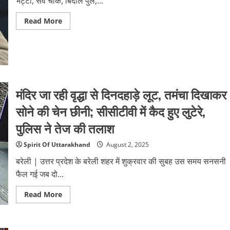
भट्टा, सर्वे चौक, बिंदाल पुल,...
लिया
कह
Read
Read More
कर
more
अस्पताल
about
में
जिलाधिकारी
भर्ती
के
आदेश
पर
देहरादून
शहर
की
मंदिर जा रही वृद्धा से दिनदहाड़े लूट, तमंचा दिखाकर
छह
शराब
की
सोने की चेन छीनी; सीसीटीवी में कैद हुए लुटेरे,
दुकानें
सील.
पुलिस ने तेज की तलाश
Spirit Of Uttarakhand
August 2, 2025
बरेली | उत्तर प्रदेश के बरेली शहर में शुक्रवार की सुबह उस समय सनसनी
फैल गई जब दो...
Read
Read More
more
about
मंदिर
जा
रही