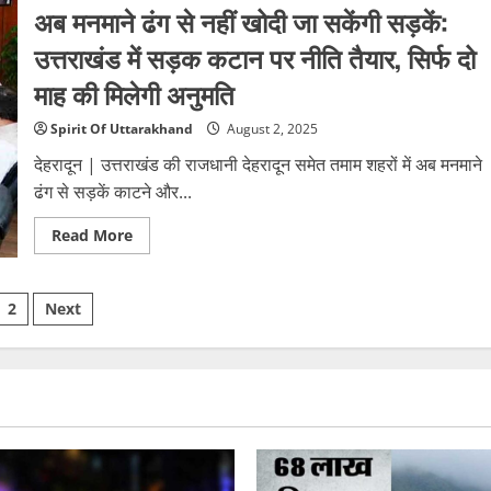
अब मनमाने ढंग से नहीं खोदी जा सकेंगी सड़कें:
वृद्धा
से
दिनदहाड़े
उत्तराखंड में सड़क कटान पर नीति तैयार, सिर्फ दो
लूट,
तमंचा
माह की मिलेगी अनुमति
दिखाकर
सोने
की
Spirit Of Uttarakhand
August 2, 2025
चेन
छीनी;
देहरादून | उत्तराखंड की राजधानी देहरादून समेत तमाम शहरों में अब मनमाने
सीसीटीवी
में
ढंग से सड़कें काटने और...
कैद
हुए
लुटेरे,
Read
Read More
पुलिस
more
ने
about
तेज
अब
की
मनमाने
sts
तलाश
2
Next
ढंग
से
नहीं
ination
खोदी
जा
सकेंगी
सड़कें:
उत्तराखंड
में
सड़क
कटान
पर