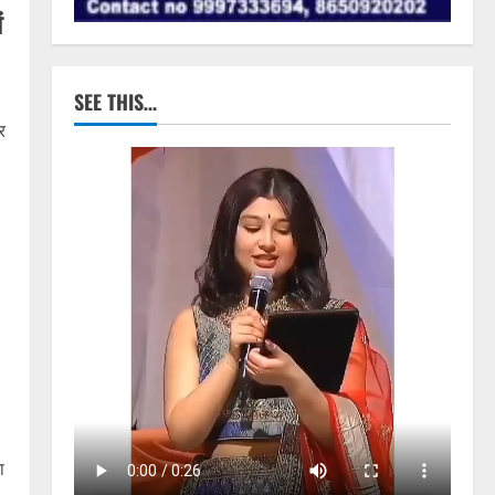
ं
SEE THIS…
र
ा