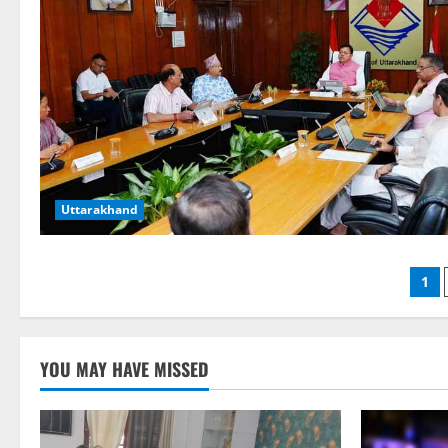
Uttarakhand
Po
1
pag
YOU MAY HAVE MISSED