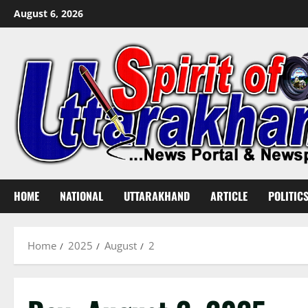
Skip
August 6, 2026
to
content
HOME
NATIONAL
UTTARAKHAND
ARTICLE
POLITIC
Home
2025
August
2