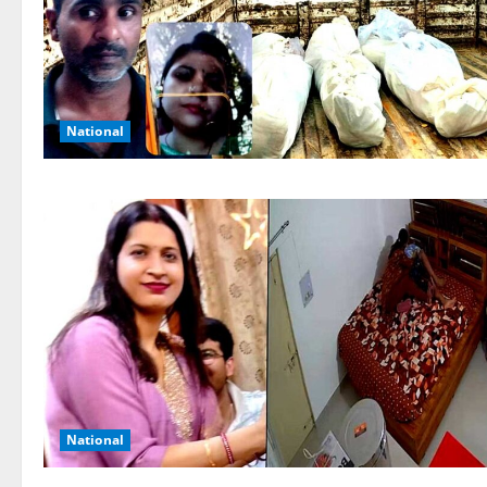
National
National