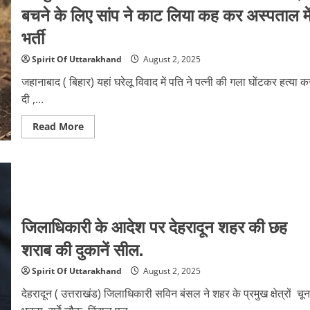
इन
हिलाने
बचने के लिए सांप ने काट लिया कह कर अस्पताल मे
अनोखे
वाला
डेस्टिनेशनों
अपराध
से
भर्ती
बनाएं
अपनी
छुट्टियां
Spirit Of Uttarakhand
August 2, 2025
यादगार
और
जहानाबाद ( बिहार) यहां घरेलू विवाद में पति ने पत्नी की गला घोंटकर हत्या क
खास
दी ,...
Read
Read More
more
about
घरेलु
विवाद
के
चलते
पति
ने
पत्नी
जिलाधिकारी के आदेश पर देहरादून शहर की छह
की
हत्या
कर
शराब की दुकानें सील.
दी,
बचने
के
Spirit Of Uttarakhand
August 2, 2025
लिए
सांप
देहरादून ( उत्तराखंड) जिलाधिकारी सविन बंसल ने शहर के प्रमुख क्षेत्रों चून
ने
काट