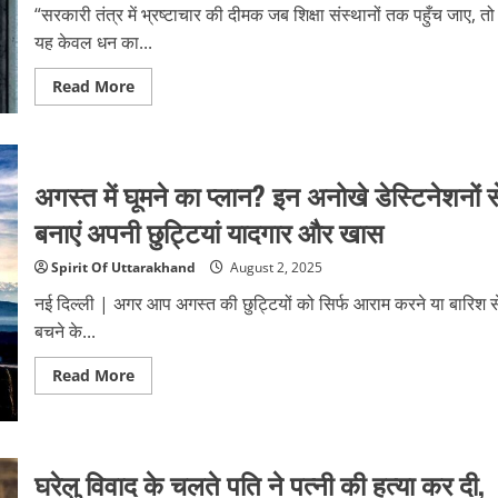
मजदूर
“सरकारी तंत्र में भ्रष्टाचार की दीमक जब शिक्षा संस्थानों तक पहुँच जाए, तो
घायल,
चार
यह केवल धन का...
की
हालत
गंभीर
Read
Read More
more
about
हरिद्वार:
जीपीएफ
और
छात्र
अगस्त में घूमने का प्लान? इन अनोखे डेस्टिनेशनों स
फीस
में
बनाएं अपनी छुट्टियां यादगार और खास
गबन
करने
वाले
Spirit Of Uttarakhand
August 2, 2025
स्कूल
लिपिक
नई दिल्ली | अगर आप अगस्त की छुट्टियों को सिर्फ आराम करने या बारिश स
को
पांच
बचने के...
साल
की
सजा,
Read
Read More
कोर्ट
more
ने
about
कहा
अगस्त
–
में
सरकारी
घूमने
व्यवस्था
का
घरेलु विवाद के चलते पति ने पत्नी की हत्या कर दी,
की
प्लान?
नींव