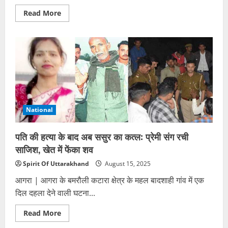
Read
Read More
more
about
मर
गई
‘ममता’:
बुलंदशहर
में
झाड़ियों
में
मिला
नवजात
का
शव,
National
दो
दिन
पुराना
माना
पति की हत्या के बाद अब ससुर का कत्ल: प्रेमी संग रची
जा
साजिश, खेत में फेंका शव
रहा
है
Spirit Of Uttarakhand
August 15, 2025
आगरा | आगरा के बमरौली कटारा क्षेत्र के महल बादशाही गांव में एक
दिल दहला देने वाली घटना...
Read
Read More
more
about