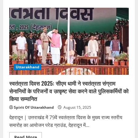
about
धराली
आपदा
समीक्षा:
राज्यपाल
ने
कहा
–
मानसून
में
आगे
भी
आ
सकती
हैं
चुनौतियां,
Uttarakhand
सभी
एजेंसियां
रहें
स्वतंत्रता दिवस 2025: सीएम धामी ने स्वतंत्रता संग्राम
24
घंटे
सेनानियों के परिजनों व उत्कृष्ट सेवा करने वाले पुलिसकर्मियों को
अलर्ट
किया सम्मानित
Spirit Of Uttarakhand
August 15, 2025
देहरादून | उत्तराखंड में 79वें स्वतंत्रता दिवस के मुख्य राज्य स्तरीय
समारोह का आयोजन परेड ग्राउंड, देहरादून में...
Read
Read More