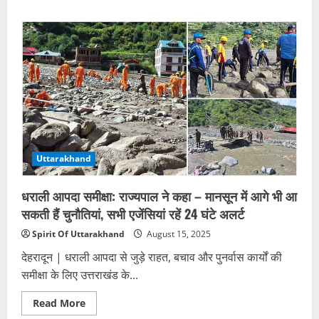
about
आगरा:
बहू
से
आधी
रात
को
ससुर
की
छेड़छाड़,
विरोध
करने
पर
दी
जलाकर
मारने
Uttarakhand
की
धमकी
धराली आपदा समीक्षा: राज्यपाल ने कहा – मानसून में आगे भी आ
सकती हैं चुनौतियां, सभी एजेंसियां रहें 24 घंटे अलर्ट
Spirit Of Uttarakhand
August 15, 2025
देहरादून | धराली आपदा से जुड़े राहत, बचाव और पुनर्वास कार्यों की
समीक्षा के लिए उत्तराखंड के...
Read
Read More
more