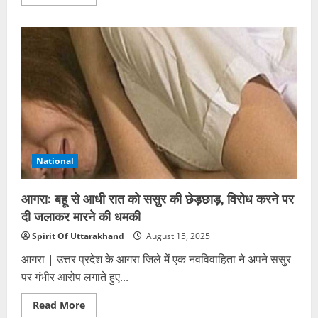
more
about
जंगली
मशरूम
का
कहर:
पौड़ी
गढ़वाल
में
पत्नी
के
बाद
पति
की
भी
मौत,
परिवार
National
में
मातम
आगरा: बहू से आधी रात को ससुर की छेड़छाड़, विरोध करने पर
दी जलाकर मारने की धमकी
Spirit Of Uttarakhand
August 15, 2025
आगरा | उत्तर प्रदेश के आगरा जिले में एक नवविवाहिता ने अपने ससुर
पर गंभीर आरोप लगाते हुए...
Read
Read More
more