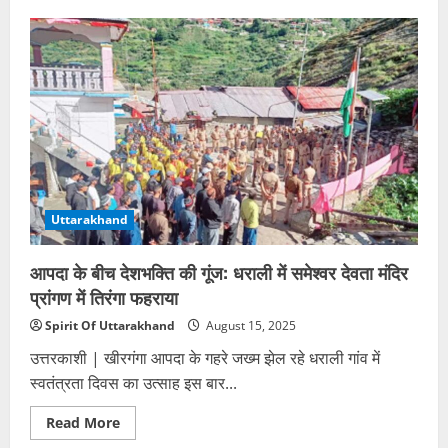
पति
की
हत्या
के
बाद
अब
ससुर
का
कत्ल:
प्रेमी
संग
रची
साजिश,
खेत
में
Uttarakhand
फेंका
शव
आपदा के बीच देशभक्ति की गूंज: धराली में समेश्वर देवता मंदिर
प्रांगण में तिरंगा फहराया
Spirit Of Uttarakhand
August 15, 2025
उत्तरकाशी | खीरगंगा आपदा के गहरे जख्म झेल रहे धराली गांव में
स्वतंत्रता दिवस का उत्साह इस बार...
Read
Read More
more