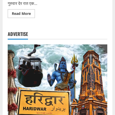
गुरुवार देर रात एक...
Read
Read More
more
about
बदायूं
के
दातागंज
ADVERTISE
में
मां-
बेटी
की
गला
रेतकर
हत्या,
जमीन
विवाद
और
पारिवारिक
रिश्तों
में
तनाव
की
आशंका
—
मौसेरा
भाई
हिरासत
में