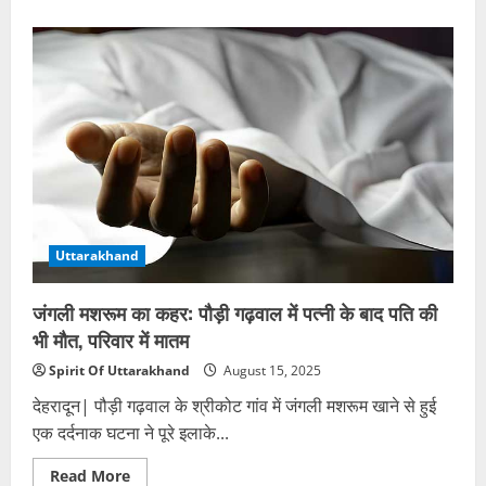
about
भनेरपाणी
में
भूस्खलन
से
बदरीनाथ
हाईवे
बंद,
300
तीर्थयात्री
फंसे
Uttarakhand
जंगली मशरूम का कहर: पौड़ी गढ़वाल में पत्नी के बाद पति की
भी मौत, परिवार में मातम
Spirit Of Uttarakhand
August 15, 2025
देहरादून| पौड़ी गढ़वाल के श्रीकोट गांव में जंगली मशरूम खाने से हुई
एक दर्दनाक घटना ने पूरे इलाके...
Read
Read More