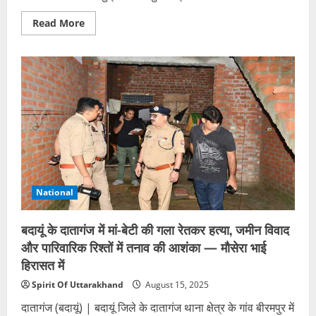
Read
Read More
more
about
स्वतंत्रता
दिवस
2025:
सीएम
पुष्कर
सिंह
धामी
ने
मुख्यमंत्री
आवास
पर
किया
ध्वजारोहण,
राष्ट्रीय
एकता
National
की
शपथ
दिलाई
बदायूं के दातागंज में मां-बेटी की गला रेतकर हत्या, जमीन विवाद
और पारिवारिक रिश्तों में तनाव की आशंका — मौसेरा भाई
हिरासत में
Spirit Of Uttarakhand
August 15, 2025
दातागंज (बदायूं) | बदायूं जिले के दातागंज थाना क्षेत्र के गांव बीरमपुर में