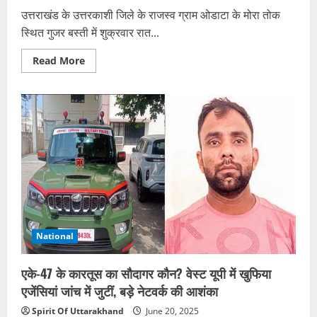
उत्तराखंड के उत्तरकाशी जिले के राजस्व ग्राम ओडाटा के मोरा तोक
स्थित गुजर बस्ती में शुक्रवार रात...
Read
Read More
more
about
घर
की
दीवार
गिरने
से
एक
ही
परिवार
के
चार
लोगों
की
मौत,
दो
मासूम
National
बच्चे
भी
शामिल
एके-47 के कारतूस का सौदागर कौन? वेस्ट यूपी में खुफिया
एजेंसियां जांच में जुटीं, बड़े नेटवर्क की आशंका
Spirit Of Uttarakhand
June 20, 2025