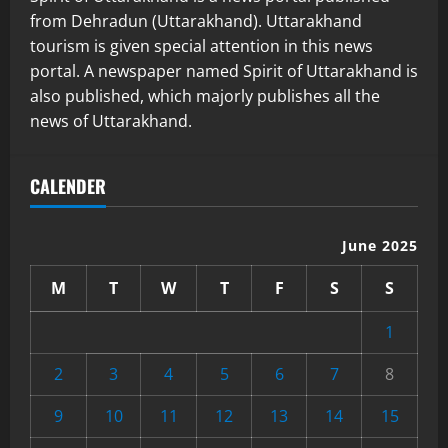
from Dehradun (Uttarakhand). Uttarakhand
tourism is given special attention in this news
portal. A newspaper named Spirit of Uttarakhand is
also published, which majorly publishes all the
news of Uttarakhand.
CALENDER
June 2025
M
T
W
T
F
S
S
1
2
3
4
5
6
7
8
9
10
11
12
13
14
15