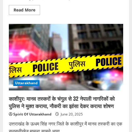
Read
Read More
more
about
कानपुर:
डाकघर
में
आठ
लाख
रुपये
के
गबन
का
मामला,
पोस्टमास्टर
निलंबित,
विभागीय
जांच
शुरू
Uttarakhand
काशीपुर: मानव तस्करों के चंगुल से 32 नेपाली नागरिकों को
पुलिस ने मुक्त कराया, नौकरी का झांसा देकर कराया शोषण
Spirit Of Uttarakhand
June 20, 2025
उत्तराखंड के ऊधम सिंह नगर जिले के काशीपुर में मानव तस्करी का एक
सनसनीखेज मामला सामने आया...