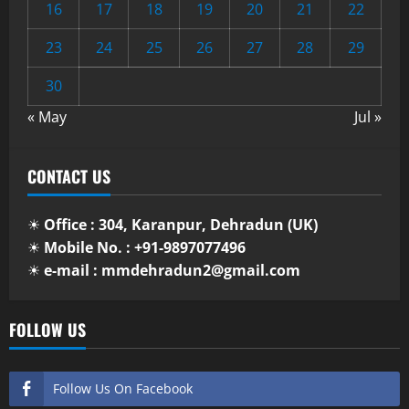
16
17
18
19
20
21
22
23
24
25
26
27
28
29
30
« May
Jul »
CONTACT US
☀
Office : 304, Karanpur, Dehradun (UK)
☀
Mobile No. : +91-9897077496
☀
e-mail : mmdehradun2@gmail.com
FOLLOW US
Follow Us On Facebook