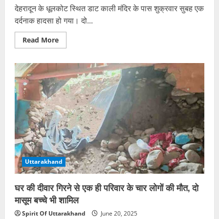
देहरादून के धूलकोट स्थित डाट काली मंदिर के पास शुक्रवार सुबह एक
दर्दनाक हादसा हो गया। दो...
Read
Read More
more
about
डाट
काली
मंदिर
के
पास
भीषण
हादसा:
दो
कारों
की
आमने-
सामने
भिड़ंत,
एक
की
Uttarakhand
मौत,
दो
घायल
घर की दीवार गिरने से एक ही परिवार के चार लोगों की मौत, दो
मासूम बच्चे भी शामिल
Spirit Of Uttarakhand
June 20, 2025