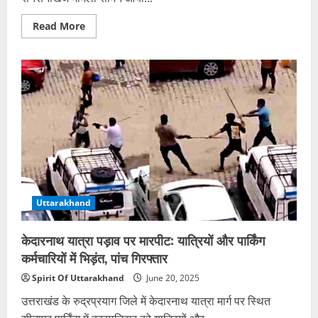
Read
Read More
more
about
काशीपुर:
मानव
तस्करों
के
चंगुल
से
32
नेपाली
नागरिकों
को
पुलिस
ने
मुक्त
कराया,
नौकरी
Uttarakhand
का
झांसा
देकर
कराया
केदारनाथ यात्रा पड़ाव पर मारपीट: यात्रियों और पार्किंग
शोषण
कर्मचारियों में भिड़ंत, पांच गिरफ्तार
Spirit Of Uttarakhand
June 20, 2025
उत्तराखंड के रुद्रप्रयाग जिले में केदारनाथ यात्रा मार्ग पर स्थित