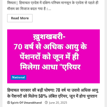
कराई
शिमला| हिमाचल प्रदेश में दक्षिण-पश्चिम मानसून के प्रवेश से पहले ही
रिपोर्ट
मौसम का मिजाज बदल गया है।...
Read
Read More
more
about
हिमाचल
में
20
से
25
जून
तक
भारी
बारिश
का
ऑरेंज
अलर्ट,
पांच
जिलों
में
National
विशेष
सतर्कता
निर्देश
हिमाचल सरकार की बड़ी घोषणा: 70 वर्ष या उससे अधिक आयु
के पेंशनरों को मिलेगा 50% लंबित एरियर, जून में होगा भुगतान
Spirit Of Uttarakhand
June 20, 2025