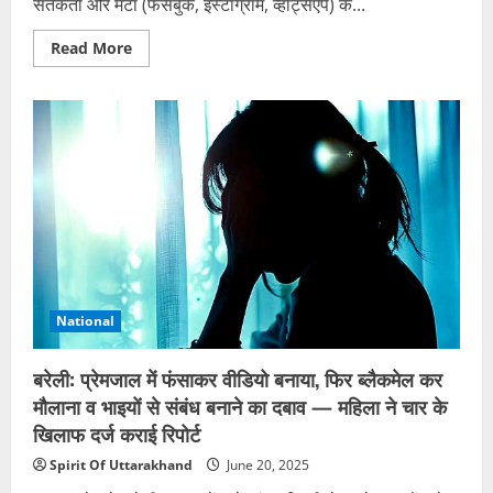
सतर्कता और मेटा (फेसबुक, इंस्टाग्राम, व्हाट्सएप) के...
Read
Read More
more
about
देहरादून:
मेटा
और
एसटीएफ
की
त्वरित
कार्रवाई
से
एक
व्यक्ति
की
आत्महत्या
टली,
जीवन
बना
National
वरदान
बरेली: प्रेमजाल में फंसाकर वीडियो बनाया, फिर ब्लैकमेल कर
मौलाना व भाइयों से संबंध बनाने का दबाव — महिला ने चार के
खिलाफ दर्ज कराई रिपोर्ट
Spirit Of Uttarakhand
June 20, 2025