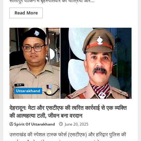
सीतापुर पार्किंग में बृहस्पतिवार को यात्रियों और...
Read
Read More
more
about
केदारनाथ
यात्रा
पड़ाव
पर
मारपीट:
यात्रियों
और
पार्किंग
कर्मचारियों
में
भिड़ंत,
पांच
गिरफ्तार
Uttarakhand
देहरादून: मेटा और एसटीएफ की त्वरित कार्रवाई से एक व्यक्ति
की आत्महत्या टली, जीवन बना वरदान
Spirit Of Uttarakhand
June 20, 2025
उत्तराखंड की स्पेशल टास्क फोर्स (एसटीएफ) और हरिद्वार पुलिस की