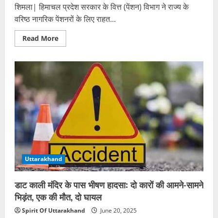
शिमला| हिमाचल प्रदेश सरकार के वित्त (पेंशन) विभाग ने राज्य के
वरिष्ठ नागरिक पेंशनरों के लिए राहत...
Read
Read More
more
about
हिमाचल
सरकार
की
बड़ी
घोषणा:
70
वर्ष
या
उससे
अधिक
आयु
के
पेंशनरों
को
मिलेगा
Uttarakhand
50%
लंबित
एरियर,
जून
डाट काली मंदिर के पास भीषण हादसा: दो कारों की आमने-सामने
में
होगा
भिड़ंत, एक की मौत, दो घायल
भुगतान
Spirit Of Uttarakhand
June 20, 2025