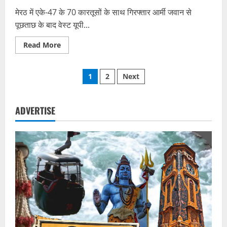
मेरठ में एके-47 के 70 कारतूसों के साथ गिरफ्तार आर्मी जवान से
पूछताछ के बाद वेस्ट यूपी...
Read
Read More
more
about
एके-47
Posts
के
1
2
Next
कारतूस
का
pagination
सौदागर
कौन?
वेस्ट
ADVERTISE
यूपी
में
खुफिया
एजेंसियां
जांच
में
जुटीं,
बड़े
नेटवर्क
की
आशंका