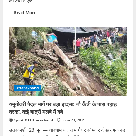
की टीम ने एक...
Read
Read More
more
about
ऊधम
सिंह
नगर:
वन
विभाग
ने
कार
से
बरामद
किया
15
किलो
का
प्रतिबंधित
कछुआ,
Uttarakhand
आरोपी
फरार
यमुनोत्री पैदल मार्ग पर बड़ा हादसा: नौ कैंची के पास पहाड़
दरका, कई यात्री मलबे में दबे
Spirit Of Uttarakhand
June 23, 2025
उत्तरकाशी, 23 जून — चारधाम यात्रा मार्ग पर सोमवार दोपहर एक बड़ा