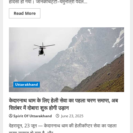
हादसा हो गया। जानकीचट्टी–यमुनोत्री पैदल...
Read
Read More
more
about
यमुनोत्री
पैदल
मार्ग
पर
बड़ा
हादसा:
नौ
कैंची
के
पास
पहाड़
दरका,
कई
यात्री
मलबे
Uttarakhand
में
दबे
केदारनाथ धाम के लिए हेली सेवा का पहला चरण समाप्त, अब
सितंबर में दोबारा शुरू होगी उड़ान
Spirit Of Uttarakhand
June 23, 2025
देहरादून, 23 जून — केदारनाथ धाम की हेलीकॉप्टर सेवा का पहला