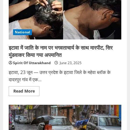
आज
सुबह
मशहूर
टीवी
सीरियल
‘अनुपमा’
के
सेट
National
पर
अचानक
आग
लग
इटावा में जाति के नाम पर भगवताचार्य के साथ मारपीट, सिर
गई,
जिससे
मुंडवाकर किया गया अपमानित
वहां
हड़कंप
Spirit Of Uttarakhand
June 23, 2025
मच
गया।
इटावा, 23 जून — उत्तर प्रदेश के इटावा जिले के महेवा ब्लॉक के
हादसे
में
दादरपुर गांव में एक...
करोड़ों
का
सामान
Read
Read More
जलकर
more
राख
about
हो
इटावा
गया।
में
हालांकि,
जाति
किसी
के
शख्स
नाम
के
पर
घायल
भगवताचार्य