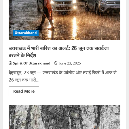
होने
के
की
साथ
कोई
मारपीट,
खबर
सिर
नही
मुंडवाकर
है।
किया
यह
गया
घटना
अपमानित
सुबह
Uttarakhand
करीब
5
बजे
उत्तराखंड में भारी बारिश का अलर्ट: 26 जून तक सतर्कता
की
है।
बरतने के निर्देश
बताया
जा
Spirit Of Uttarakhand
June 23, 2025
रहा
है
देहरादून, 23 जून — उत्तराखंड के पर्वतीय और तराई जिलों में आज से
कि
सेट
26 जून तक भारी...
पर
मौजूद
कुछ
Read
Read More
लोगों
more
ने
about
धुआं
उत्तराखंड
उठते
में
देखा
भारी
और
बारिश
तुरंत
का
फायर
अलर्ट:
ब्रिगेड
26