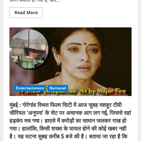
चरण समाप्त हो गया है, और...
Read
Read More
more
about
केदारनाथ
धाम
के
लिए
हेली
सेवा
का
पहला
चरण
समाप्त,
अब
सितंबर
में
दोबारा
शुरू
Entertainment
National
होगी
उड़ान
मुंबई : गोरेगांव स्थित फिल्म सिटी में आज सुबह मशहूर टीवी
सीरियल ‘अनुपमा’ के सेट पर अचानक आग लग गई, जिससे वहां
हड़कंप मच गया। हादसे में करोड़ों का सामान जलकर राख हो
गया। हालांकि, किसी शख्स के घायल होने की कोई खबर नही
है। यह घटना सुबह करीब 5 बजे की है। बताया जा रहा है कि