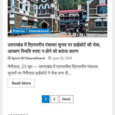
निकाला
कार
गया।
पर
जानी
गिरा
नुकसान
पत्थर,
होने
महिला
से
की
बचाव
मौत,
हो
पति
गया
Politics
Uttarakhand
और
है।
बेटी
मौके
घायल
पर
पहुंची
उत्तराखंड में त्रिस्तरीय पंचायत चुनाव पर हाईकोर्ट की रोक,
फायर
आरक्षण स्थिति स्पष्ट न होने को बताया कारण
ब्रिगेड
की
गाड़ियों
Spirit Of Uttarakhand
June 23, 2025
ने
कड़ी
नैनीताल, 23 जून — उत्तराखंड में प्रस्तावित त्रिस्तरीय पंचायत
मश्कत
के
चुनावों पर नैनीताल हाईकोर्ट ने रोक लगा दी...
बाद
आग
Read
पर
Read More
more
काबू
about
पाया।
उत्तराखंड
फिलहाल
Posts
में
वहां
1
2
Next
त्रिस्तरीय
कूलिंग
पंचायत
का
pagination
चुनाव
काम
पर
जारी