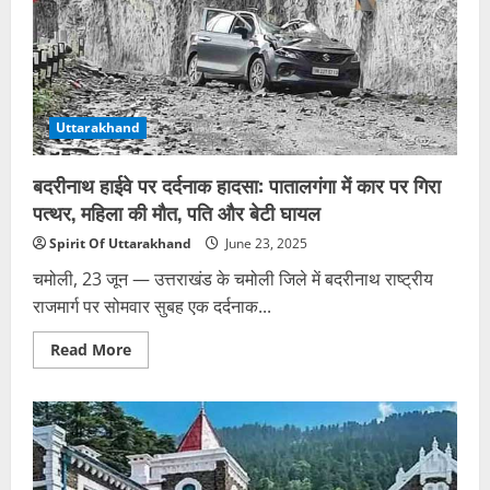
को
जून
बुलाया
तक
गया,
सतर्कता
लेकिन
बरतने
तब
के
तक
निर्देश
काफी
देर
हो
Uttarakhand
चुकी
थी।
करोड़ों
बदरीनाथ हाईवे पर दर्दनाक हादसा: पातालगंगा में कार पर गिरा
का
कीमती
पत्थर, महिला की मौत, पति और बेटी घायल
सामान
जलकर
Spirit Of Uttarakhand
June 23, 2025
खाक
हो
गया
चमोली, 23 जून — उत्तराखंड के चमोली जिले में बदरीनाथ राष्ट्रीय
था।
राजमार्ग पर सोमवार सुबह एक दर्दनाक...
हालांकि,
सेट
पर
Read
Read More
मौजूद
more
सभी
about
कलाकार
बदरीनाथ
और
हाईवे
क्रू
पर
मेंबर्स
दर्दनाक
को
हादसा:
सुरक्षित
पातालगंगा
बाहर
में