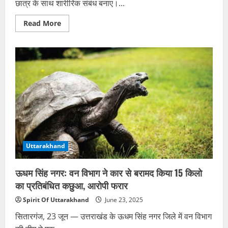
छात्र के साथ शारीरिक संबंध बनाए।...
Read
Read More
more
about
महिला
टीचर
का
कारनामा:
नाबालिग
छात्र
के
साथ
किया
गंदा
काम,
अच्छे
नंबर
का
लालच
Uttarakhand
दिया,
अश्लील
वीडियो
ऊधम सिंह नगर: वन विभाग ने कार से बरामद किया 15 किलो
भी
बनाए
का प्रतिबंधित कछुआ, आरोपी फरार
Spirit Of Uttarakhand
June 23, 2025
सितारगंज, 23 जून — उत्तराखंड के ऊधम सिंह नगर जिले में वन विभाग