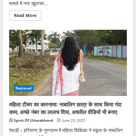
मामले में नया खुलासा...
Read
Read More
more
about
रोहतक
आत्महत्या
मामला:
पत्नी
के
शौक
पूरे
करने
के
लिए
करोड़पति
पति
बना
डिलीवरी
बॉय,
National
अब
पत्नी
और
महिला टीचर का कारनामा: नाबालिग छात्र के साथ किया गंदा
उसका
प्रेमी
काम, अच्छे नंबर का लालच दिया, अश्लील वीडियो भी बनाए
मुंबई
में
Spirit Of Uttarakhand
June 23, 2025
छिपे
रेवाड़ी। हरियाणा के गुरुग्राम में महिला शिक्षिका ने स्कूल के नाबालिग