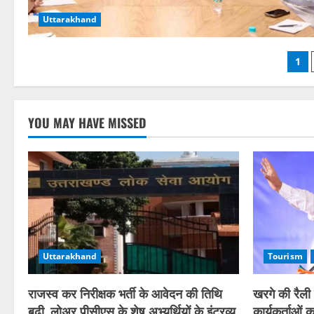
Uttarakhand
Po
1
pag
YOU MAY HAVE MISSED
Uttarakhand
Tourism
राजस्व कर निरीक्षक भर्ती के आवेदन की तिथि
खरगे की रैली म
बढ़ी, लोअर पीसीएस के शेष अभ्यर्थियों के इंटरव्यू
कार्यकर्ताओं 