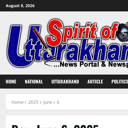
Skip
August 8, 2026
to
content
HOME
NATIONAL
UTTARAKHAND
ARTICLE
POLITIC
Home
2025
June
6