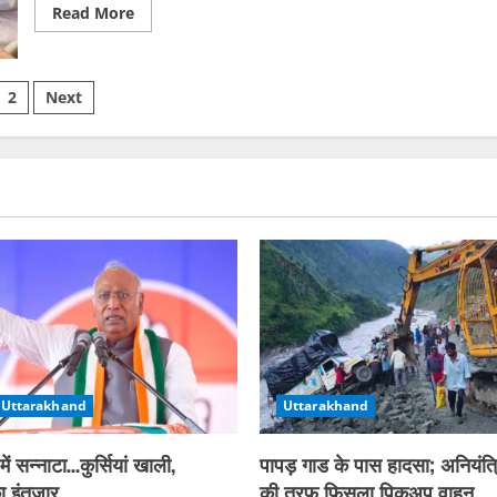
Read
Read More
more
about
दून
में
sts
हरक
2
Next
सिंह
और
ination
हरीश
रावत
के
बीच
छिड़ी
फिर
जुबानी
जंग,
दिल्ली
में
दिखाई
दिए
संग
Uttarakhand
Uttarakhand
ें सन्नाटा…कुर्सियां खाली,
पापड़ गाड के पास हादसा; अनियंत्
का इंतजार
की तरफ फिसला पिकअप वाहन