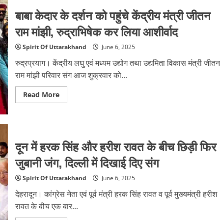
सटीक
बाबा केदार के दर्शन को पहुंचे केंद्रीय मंत्री जीतन
प्रहार,
देश
को
राम मांझी, रुद्राभिषेक कर लिया आशीर्वाद
सही
जगह
पर
Spirit Of Uttarakhand
June 6, 2025
युद्ध
से
रुद्रप्रयाग। केंद्रीय लघु एवं मध्यम उद्योग तथा उद्यमिता विकास मंत्री जीतन
निकाला
:
राम मांझी परिवार संग आज शुक्रवार को...
राज्यपाल
Read
Read More
more
about
बाबा
केदार
के
दर्शन
दून में हरक सिंह और हरीश रावत के बीच छिड़ी फिर
को
पहुंचे
केंद्रीय
जुबानी जंग, दिल्ली में दिखाई दिए संग
मंत्री
जीतन
राम
Spirit Of Uttarakhand
June 6, 2025
मांझी,
रुद्राभिषेक
देहरादून। कांग्रेस नेता एवं पूर्व मंत्री हरक सिंह रावत व पूर्व मुख्यमंत्री हरीश
कर
लिया
रावत के बीच एक बार...
आशीर्वाद