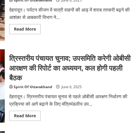
Spirit Of Uttarakhand
June 6, 2025
को
मार
देहरादून। पर्यटन सीजन में यात्री वाहनों की आड़ में शराब तस्करी बढ़ने की
सूटकेस
में
आशंका से आबकारी विभाग ने...
भरा,
महिला
ने
Read
Read More
दिल
more
ही
about
नहीं
पर्यटन
₹5.25
सीजन
लाख
में
भी
यात्री
त्रिस्तरीय पंचायत चुनाव; उपसमिति करेगी ओबीसी
दिए
वाहनों
थे
की
आरक्षण की रिपोर्ट का अध्ययन, कल होगी पहली
आड़
में
शराब
बैठक
तस्करी
बढ़ने
की
Spirit Of Uttarakhand
June 6, 2025
आशंका,
आबकारी
देहरादून। त्रिस्तरीय पंचायत चुनाव से पहले ओबीसी आरक्षण निर्धारण की
विभाग
अलर्ट
प्रक्रिया को आगे बढ़ाने के लिए मंत्रिमंडलीय उप...
Read
Read More
more
about
त्रिस्तरीय
पंचायत