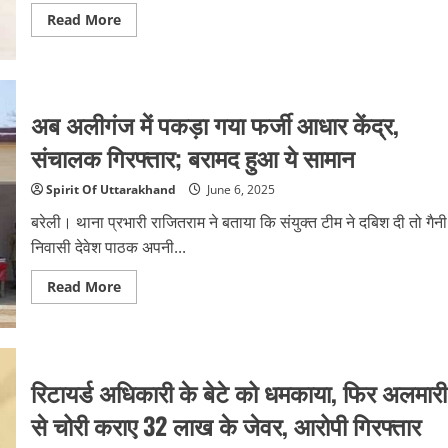
Read
Read More
more
about
अनुसूचित
जाति
पर
अभद्र
अब अलीगंज में पकड़ा गया फर्जी आधार केंद्र,
टिप्पणी
करने
की
संचालक गिरफ्तार; बरामद हुआ ये सामान
आरोपी
युवती
गिरफ्तार
Spirit Of Uttarakhand
June 6, 2025
बरेली। थाना प्रभारी राजितराम ने बताया कि संयुक्त टीम ने दबिश दी तो गैनी
निवासी देवेश पाठक अपनी...
Read
Read More
more
about
अब
अलीगंज
में
पकड़ा
रिटायर्ड अधिकारी के बेटे को धमकाया, फिर अलमारी
गया
फर्जी
आधार
से चोरी कराए 32 लाख के जेवर, आरोपी गिरफ्तार
केंद्र,
संचालक