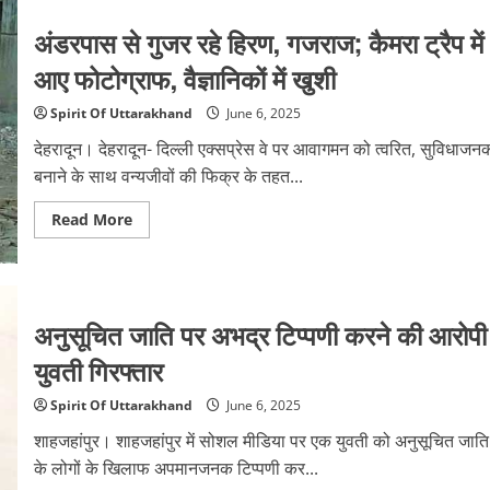
चुनाव;
उपसमिति
अंडरपास से गुजर रहे हिरण, गजराज; कैमरा ट्रैप में
करेगी
ओबीसी
आए फोटोग्राफ, वैज्ञानिकों में खुशी
आरक्षण
की
रिपोर्ट
Spirit Of Uttarakhand
June 6, 2025
का
अध्ययन,
देहरादून। देहरादून- दिल्ली एक्सप्रेस वे पर आवागमन को त्वरित, सुविधाजन
कल
होगी
बनाने के साथ वन्यजीवों की फिक्र के तहत...
पहली
बैठक
Read
Read More
more
about
अंडरपास
से
गुजर
रहे
अनुसूचित जाति पर अभद्र टिप्पणी करने की आरोपी
हिरण,
गजराज;
कैमरा
युवती गिरफ्तार
ट्रैप
में
आए
Spirit Of Uttarakhand
June 6, 2025
फोटोग्राफ,
वैज्ञानिकों
शाहजहांपुर। शाहजहांपुर में सोशल मीडिया पर एक युवती को अनुसूचित जाति
में
खुशी
के लोगों के खिलाफ अपमानजनक टिप्पणी कर...