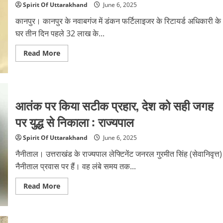
गिरफ्तार;
Spirit Of Uttarakhand
June 6, 2025
बरामद
हुआ
कानपुर। कानपुर के नवाबगंज में डंकन फर्टिलाइजर के रिटायर्ड अधिकारी के
ये
सामान
घर तीन दिन पहले 32 लाख के...
Read
Read More
more
about
रिटायर्ड
अधिकारी
के
बेटे
आतंक पर किया सटीक प्रहार, देश को सही जगह
को
धमकाया,
फिर
पर युद्ध से निकाला : राज्यपाल
अलमारी
से
चोरी
Spirit Of Uttarakhand
June 6, 2025
कराए
32
नैनीताल। उत्तराखंड के राज्यपाल लेफ्टिनेंट जनरल गुरमीत सिंह (सेवानिवृत्त)
लाख
के
नैनीताल प्रवास पर हैं। वह लंबे समय तक...
जेवर,
आरोपी
गिरफ्तार
Read
Read More
more
about
आतंक
पर
किया