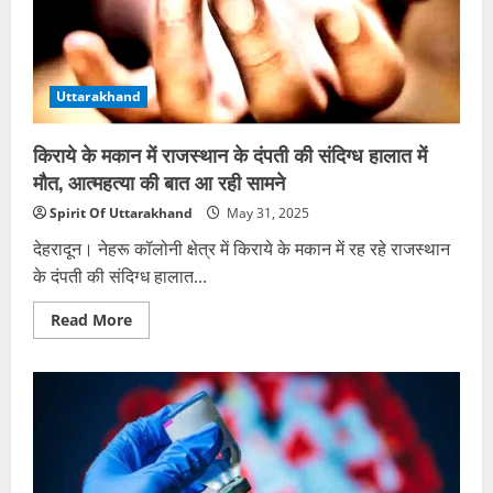
चार
से
अधिक
मैग्नीट्यूट
के
वर्ष
Uttarakhand
में
2-
3
बार
किराये के मकान में राजस्थान के दंपती की संदिग्ध हालात में
आ
रहे
मौत, आत्महत्या की बात आ रही सामने
भूकंप
Spirit Of Uttarakhand
May 31, 2025
देहरादून। नेहरू कॉलोनी क्षेत्र में किराये के मकान में रह रहे राजस्थान
के दंपती की संदिग्ध हालात...
Read
Read More
more
about
किराये
के
मकान
में
राजस्थान
के
दंपती
की
संदिग्ध