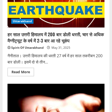
वाहन
पर
गिरे
पत्थर,
दो
की
Uttarakhand
मौत,
चार
घायल
हर साल उत्तरी हिमालय में 200 बार डोली धरती, चार से अधिक
मैग्नीट्यूट के वर्ष में 2-3 बार आ रहे भूकंप
Spirit Of Uttarakhand
May 31, 2025
नैनीताल। उत्तरी हिमालय की धरती 27 वर्ष में हर साल तकरीबन 200
बार डोली। इसमें दो से तीन...
Read
Read More
more
about
हर
साल
उत्तरी
हिमालय
में
200
बार
डोली
धरती,