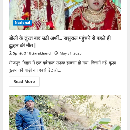
लगी
तो
बेटे
ने
माँ
की
National
कुल्हाड़ी
मारकर
हत्या
डोली के तुंरत बाद उठी अर्थी… ससुराल पहुंचने से पहले ही
कर
दी
दुल्हन की मौत |
Spirit Of Uttarakhand
May 31, 2025
भोजपुर बिहार में एक दर्दनाक सड़क हादसा हो गया, जिसमें नई दूल्हा-
दुल्हन की गाड़ी का एक्सीडेंट हो...
Read
Read More
more
about
डोली
के
तुंरत
बाद
उठी
अर्थी…
ससुराल
पहुंचने
से
पहले