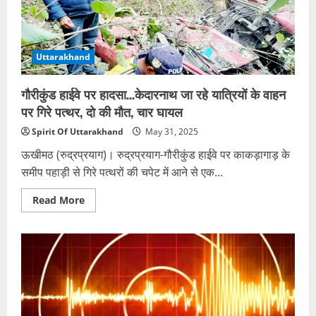
ही
दुल्हन
की
मौत
|
Uttarakhand
गौरीकुंड हाईवे पर हादसा…केदारनाथ जा रहे यात्रियों के वाहन
पर गिरे पत्थर, दो की मौत, चार घायल
Spirit Of Uttarakhand
May 31, 2025
ऊखीमठ (रुद्रप्रयाग)। रुद्रप्रयाग-गौरीकुंड हाईवे पर काकड़ागाड़ के
समीप पहाड़ी से गिरे पत्थरों की चपेट में आने से एक...
Read
Read More
more
about
गौरीकुंड
हाईवे
पर
हादसा…
केदारनाथ
जा
रहे
यात्रियों
के