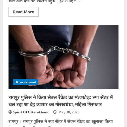
कार आते देख गेट खोलने पहुंचे। इससे पहले...
Read
Read More
more
about
सोसायटी
के
गेट
पर
कार
ने
मारी
टक्कर,
घायल
गार्ड
की
पत्नी
की
बेबसी
सुन
Uttarakhand
हर
आंख
नम
रायपुर पुलिस ने किया सेक्स रैकेट का भंडाफोड़: स्पा सेंटर में
चल रहा था देह व्यापार का गोरखधंधा, महिला गिरफ्तार
Spirit Of Uttarakhand
May 30, 2025
रायपुर। रायपुर पुलिस ने स्पा सेंटर में सेक्स रैकेट का खुलासा किया