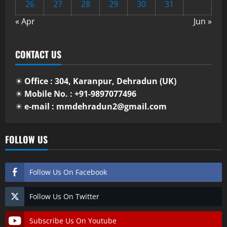
26
27
28
29
30
31
« Apr
Jun »
CONTACT US
☀
Office : 304, Karanpur, Dehradun (UK)
☀
Mobile No. : +91-9897077496
☀
e-mail : mmdehradun2@gmail.com
FOLLOW US
Follow Us On Facebook
Follow Us On Twitter
Subscribe Us On Youtube