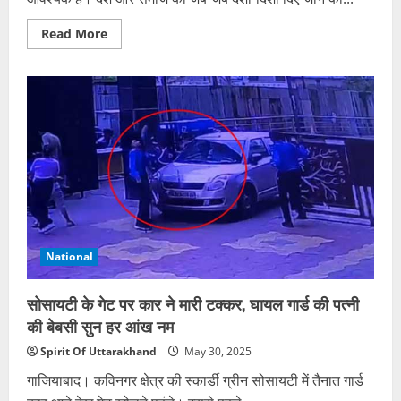
Read
Read More
more
about
*लोकतंत्र
में
निष्पक्ष पत्रकारिता
का
चौथा
स्तम्भ परम
आवश्यक
:
रजनी
तिवारी*
National
सोसायटी के गेट पर कार ने मारी टक्कर, घायल गार्ड की पत्नी
की बेबसी सुन हर आंख नम
Spirit Of Uttarakhand
May 30, 2025
गाजियाबाद। कविनगर क्षेत्र की स्कार्डी ग्रीन सोसायटी में तैनात गार्ड