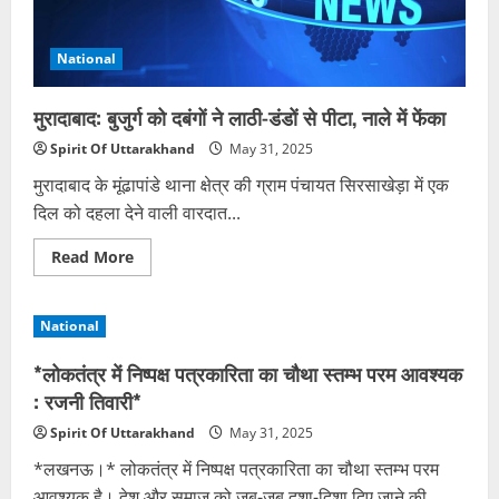
पहली
मौत
National
मुरादाबाद: बुजुर्ग को दबंगों ने लाठी-डंडों से पीटा, नाले में फेंका
Spirit Of Uttarakhand
May 31, 2025
मुरादाबाद के मूंढापांडे थाना क्षेत्र की ग्राम पंचायत सिरसाखेड़ा में एक
दिल को दहला देने वाली वारदात...
Read
Read More
more
about
मुरादाबाद:
बुजुर्ग
National
को
दबंगों
ने
*लोकतंत्र में निष्पक्ष पत्रकारिता का चौथा स्तम्भ परम आवश्यक
लाठी-
डंडों
: रजनी तिवारी*
से
पीटा,
Spirit Of Uttarakhand
May 31, 2025
नाले
में
*लखनऊ।* लोकतंत्र में निष्पक्ष पत्रकारिता का चौथा स्तम्भ परम
फेंका
आवश्यक है। देश और समाज को जब-जब दशा-दिशा दिए जाने की...