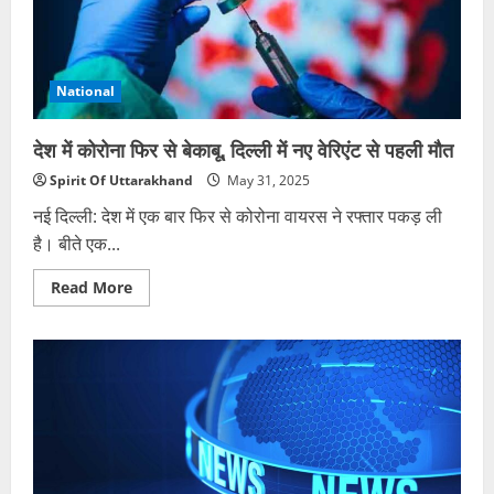
हालात
में
मौत,
आत्महत्या
की
बात
National
आ
रही
सामने
देश में कोरोना फिर से बेकाबू, दिल्ली में नए वेरिएंट से पहली मौत
Spirit Of Uttarakhand
May 31, 2025
नई दिल्ली: देश में एक बार फिर से कोरोना वायरस ने रफ्तार पकड़ ली
है। बीते एक...
Read
Read More
more
about
देश
में
कोरोना
फिर
से
बेकाबू,
दिल्ली
में
नए
वेरिएंट
से