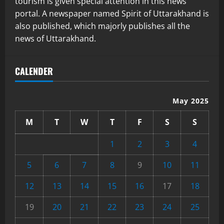
tourism is given special attention in this news
portal. A newspaper named Spirit of Uttarakhand is
also published, which majorly publishes all the
news of Uttarakhand.
CALENDER
May 2025
M
T
W
T
F
S
S
1
2
3
4
5
6
7
8
9
10
11
12
13
14
15
16
17
18
19
20
21
22
23
24
25