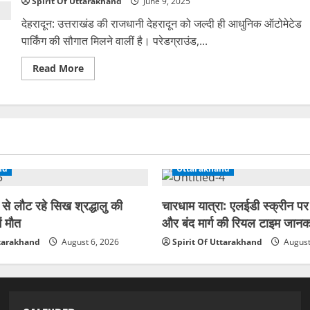
मीटर
Spirit Of Uttarakhand
June 9, 2025
चलकर
एक
देहरादून: उत्तराखंड की राजधानी देहरादून को जल्दी ही आधुनिक ऑटोमेटेड
ढाबे
पर
पार्किंग की सौगात मिलने वालीं है। परेडग्राउंड,...
जाकर
रुका
Read
Read More
more
about
देहरादून
में
ऑटोमेटेड
पार्किंग
के
निर्माण
को
शीघ्र
nd
Uttarakhand
पूरा
करने
के
 से लौट रहे सिख श्रद्धालु की
चारधाम यात्रा: एलईडी स्क्रीन पर
आदेश
|
ं मौत
और बंद मार्ग की रियल टाइम जानक
ttarakhand
August 6, 2026
Spirit Of Uttarakhand
August