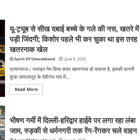
यू-ट्यूब से सीख दबाई बच्चे के गले की नस, खतरे में
पड़ी जिंदगी; किशोर पहले भी कर चुका था इस तरह
खतरनाक खेल
Spirit Of Uttarakhand
June 9, 2025
प्रयागराज। नलाइन गेम किस कदर खतरनाक हो सकता है, इसकी बानगी
कुंडा कमालापुर के देवीगंज गांव में...
Read
Read More
more
about
यू-
ट्यूब
से
सीख
भीषण गर्मी में दिल्ली-हरिद्वार हाईवे पर लगा रहा लंबा
दबाई
बच्चे
जाम, रुड़की से धर्मनगरी तक रेंग-रेंगकर चले वाहन
के
गले
की