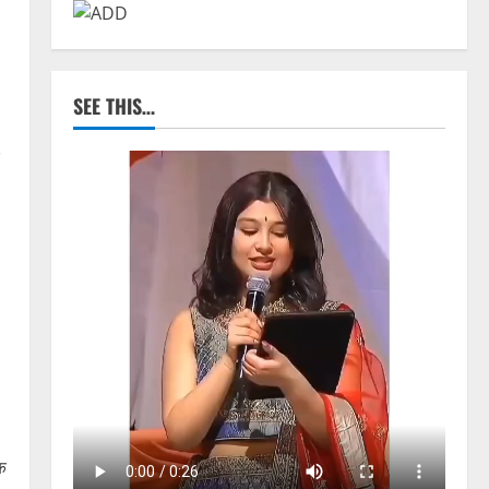
SEE THIS…
क