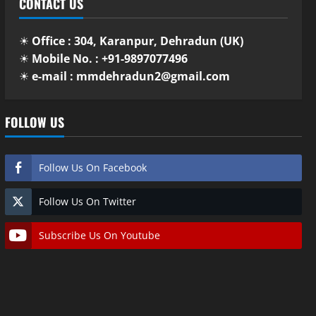
CONTACT US
☀
Office : 304, Karanpur, Dehradun (UK)
☀
Mobile No. : +91-9897077496
☀
e-mail : mmdehradun2@gmail.com
FOLLOW US
Follow Us On Facebook
Follow Us On Twitter
Subscribe Us On Youtube