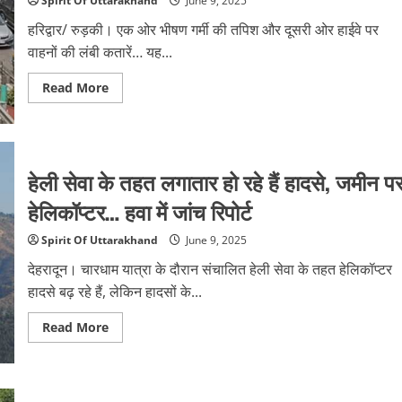
Spirit Of Uttarakhand
June 9, 2025
नस,
खतरे
हरिद्वार/ रुड़की। एक ओर भीषण गर्मी की तपिश और दूसरी ओर हाईवे पर
में
पड़ी
वाहनों की लंबी कतारें… यह...
जिंदगी;
किशोर
पहले
Read
Read More
भी
more
कर
about
चुका
भीषण
था
गर्मी
इस
में
तरह
दिल्ली-
खतरनाक
हेली सेवा के तहत लगातार हो रहे हैं हादसे, जमीन प
हरिद्वार
खेल
हाईवे
पर
हेलिकॉप्टर… हवा में जांच रिपोर्ट
लगा
रहा
लंबा
Spirit Of Uttarakhand
June 9, 2025
जाम,
रुड़की
देहरादून। चारधाम यात्रा के दौरान संचालित हेली सेवा के तहत हेलिकॉप्टर
से
धर्मनगरी
हादसे बढ़ रहे हैं, लेकिन हादसों के...
तक
रेंग-
रेंगकर
Read
Read More
चले
more
वाहन
about
हेली
सेवा
के
तहत