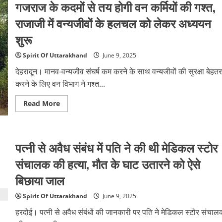
गजराज के कदमों से तय होगी वन कर्मियों की गश्त,
लगातार
हो
राजाजी में वन्यजीवों के हलचल को लेकर अध्ययन
रहे
हैं
हादसे,
शुरू
जमीन
पर
हेलिकॉप्टर…
Spirit Of Uttarakhand
June 9, 2025
हवा
में
देहरादून। मानव-वन्यजीव संघर्ष कम करने के साथ वन्यजीवों की सुरक्षा बेहतर
जांच
रिपोर्ट
करने के लिए वन विभाग ने गश्त...
Read
Read More
more
about
गजराज
के
कदमों
पत्नी से अवैध संबंध में पति ने की थी मेडिकल स्टोर
से
तय
होगी
संचालक की हत्या, मौत के घाट उतारने को ऐसे
वन
कर्मियों
बिछाया जाल
की
गश्त,
राजाजी
Spirit Of Uttarakhand
June 9, 2025
में
वन्यजीवों
हरदोई। पत्नी से अवैध संबंधों की जानकारी पर पति ने मेडिकल स्टोर संचाल
के
हलचल