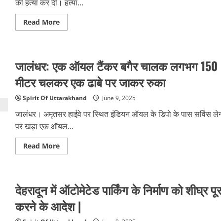
की हत्या कर दी। हत्या...
को
लेकर
अध्ययन
Read
Read More
शुरू
more
about
पत्नी
से
अवैध
जालंधर: एक ऑयल टैंकर बगैर चालक लगभग 150
संबंध
में
पति
मीटर चलकर एक ढाबे पर जाकर रुका
ने
की
थी
Spirit Of Uttarakhand
June 9, 2025
मेडिकल
स्टोर
जालंधर। अमृतसर हाईवे पर स्थित इंडियन ऑयल के डिपो के पास सर्विस ले
संचालक
की
पर खड़ा एक ऑयल...
हत्या,
मौत
Read
Read More
के
more
घाट
about
उतारने
जालंधर:
को
एक
ऐसे
ऑयल
बिछाया
देहरादून में ऑटोमेटेड पार्किंग के निर्माण को शीघ्र पूर
टैंकर
जाल
बगैर
चालक
करने के आदेश |
लगभग
150