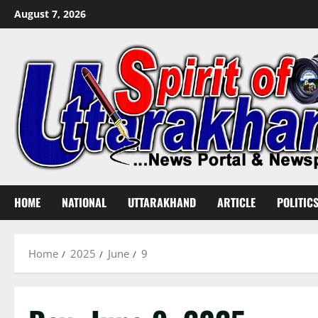
Skip
August 7, 2026
to
content
HOME
NATIONAL
UTTARAKHAND
ARTICLE
POLITIC
Home
2025
June
9