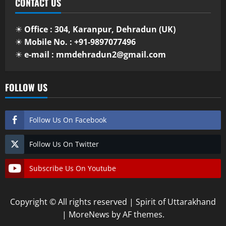
CONTACT US
☀
Office : 304, Karanpur, Dehradun (UK)
☀
Mobile No. : +91-9897077496
☀
e-mail : mmdehradun2@gmail.com
FOLLOW US
Follow Us On Facebook
Follow Us On Twitter
Subscribe Us On Youtube
Copyright © All rights reserved | Spirit of Uttarakhand
|
MoreNews
by AF themes.