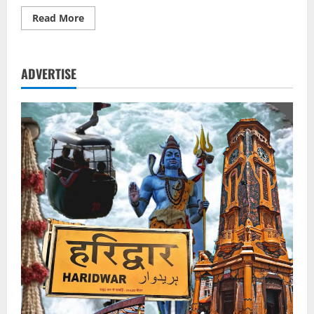
Read
Read More
more
about
डीएवी
कॉलेज
में
ADVERTISE
विधिक
जागरूकता
शिविर,
छात्रों
को
बताए
कानूनी
अधिकार