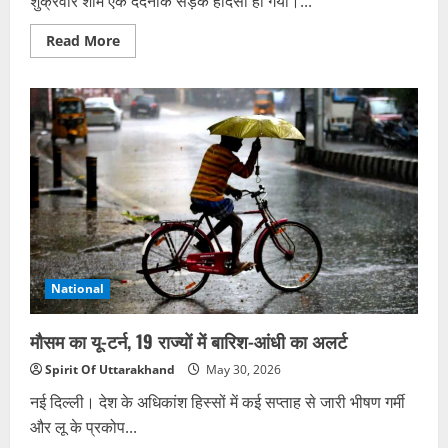
शुक्रवार शाम एक दर्दनाक सड़क हादसा हो गया।...
Read
Read More
more
about
गंगोत्री
हाईवे
पर
दर्दनाक
हादसा,
खाई
में
गिरी
कार,
दो
श्रद्धालुओं
की
मौत
National
मौसम का यू-टर्न, 19 राज्यों में बारिश-आंधी का अलर्ट
Spirit Of Uttarakhand
May 30, 2026
नई दिल्ली। देश के अधिकांश हिस्सों में कई सप्ताह से जारी भीषण गर्मी
और लू के प्रकोप...