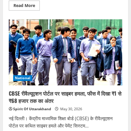
Read
Read More
more
about
मौसम
का
यू-
टर्न,
19
राज्यों
में
बारिश-
आंधी
का
अलर्ट
National
CBSE रीवैल्यूएशन पोर्टल पर साइबर हमला, फीस में दिखा ₹1 से
₹68 हजार तक का अंतर
Spirit Of Uttarakhand
May 30, 2026
नई दिल्ली। केंद्रीय माध्यमिक शिक्षा बोर्ड (CBSE) के रीवैल्यूएशन
पोर्टल पर कथित साइबर हमले और पेमेंट सिस्टम...