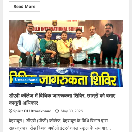
Read
Read More
more
about
CBSE
रीवैल्यूएशन
पोर्टल
पर
साइबर
हमला,
फीस
में
दिखा
₹1
से
₹68
हजार
तक
का
Uttarakhand
अंतर
डीएवी कॉलेज में विधिक जागरूकता शिविर, छात्रों को बताए
कानूनी अधिकार
Spirit Of Uttarakhand
May 30, 2026
देहरादून। डीएवी (पीजी) कॉलेज, देहरादून के विधि विभाग द्वारा
सहस्त्रधारा रोड स्थित अपोलो इंटरनेशनल स्कूल के सभागार...