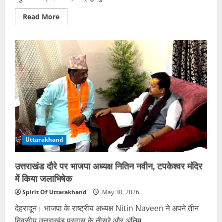
Read
Read More
more
about
यमुनोत्री
यात्रा
के
दौरान
मध्य
प्रदेश
के
श्रद्धालु
की
मौत,
मृतकों
का
आंकड़ा
14
पहुंचा
Uttarakhand
उत्तराखंड दौरे पर भाजपा अध्यक्ष नितिन नवीन, टपकेश्वर मंदिर
में किया जलाभिषेक
Spirit Of Uttarakhand
May 30, 2026
देहरादून। भाजपा के राष्ट्रीय अध्यक्ष Nitin Naveen ने अपने तीन
दिवसीय उत्तराखंड प्रवास के तीसरे और अंतिम...