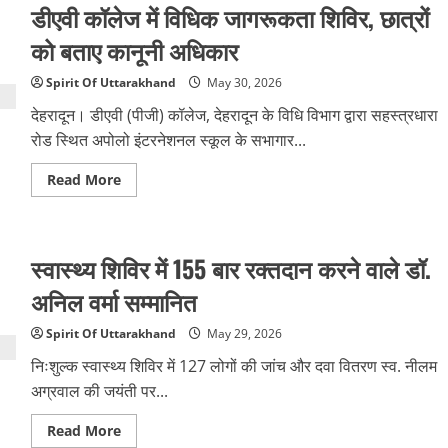
डीएवी कॉलेज में विधिक जागरूकता शिविर, छात्रों
पर
साइबर
हमला,
को बताए कानूनी अधिकार
फीस
में
दिखा
Spirit Of Uttarakhand
May 30, 2026
₹1
से
देहरादून। डीएवी (पीजी) कॉलेज, देहरादून के विधि विभाग द्वारा सहस्त्रधारा
₹68
हजार
रोड स्थित अपोलो इंटरनेशनल स्कूल के सभागार...
तक
का
Read
Read More
अंतर
more
about
डीएवी
कॉलेज
में
स्वास्थ्य शिविर में 155 बार रक्तदान करने वाले डॉ.
विधिक
जागरूकता
शिविर,
अनिल वर्मा सम्मानित
छात्रों
को
बताए
Spirit Of Uttarakhand
May 29, 2026
कानूनी
अधिकार
निःशुल्क स्वास्थ्य शिविर में 127 लोगों की जांच और दवा वितरण स्व. नीलम
अग्रवाल की जयंती पर...
Read
Read More
more