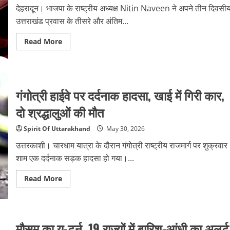
का
देहरादून। भाजपा के राष्ट्रीय अध्यक्ष Nitin Naveen ने अपने तीन दिवसी
आंकड़ा
14
उत्तराखंड प्रवास के तीसरे और अंतिम...
पहुंचा
Read
Read More
more
about
उत्तराखंड
दौरे
पर
भाजपा
गंगोत्री हाईवे पर दर्दनाक हादसा, खाई में गिरी कार,
अध्यक्ष
नितिन
नवीन,
दो श्रद्धालुओं की मौत
टपकेश्वर
मंदिर
में
Spirit Of Uttarakhand
May 30, 2026
किया
जलाभिषेक
उत्तरकाशी। चारधाम यात्रा के दौरान गंगोत्री राष्ट्रीय राजमार्ग पर शुक्रवार
शाम एक दर्दनाक सड़क हादसा हो गया।...
Read
Read More
more
about
गंगोत्री
हाईवे
पर
दर्दनाक
मौसम का यू-टर्न, 19 राज्यों में बारिश-आंधी का अलर्ट
हादसा,