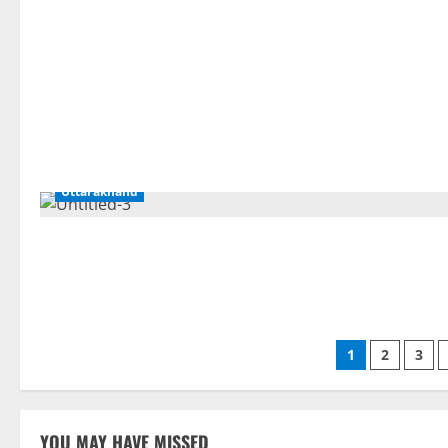
Uttarakhand
Posts
1
2
3
paginati
YOU MAY HAVE MISSED