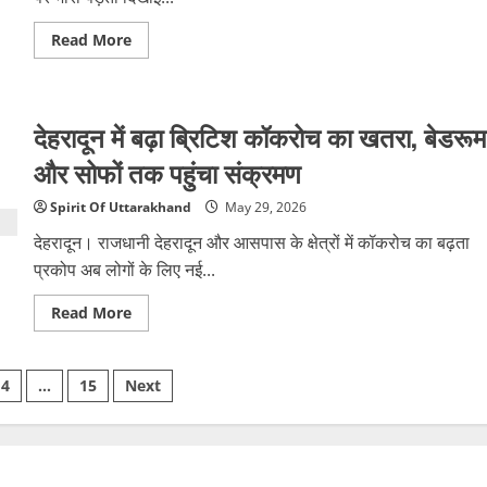
Read
Read More
more
about
गंगा
में
थर्माकोल
देहरादून में बढ़ा ब्रिटिश कॉकरोच का खतरा, बेडरूम
गद्दे
पर
बहता
और सोफों तक पहुंचा संक्रमण
युवक,
हरिद्वार
की
Spirit Of Uttarakhand
May 29, 2026
खतरनाक
रील
देहरादून। राजधानी देहरादून और आसपास के क्षेत्रों में कॉकरोच का बढ़ता
वायरल
प्रकोप अब लोगों के लिए नई...
Read
Read More
more
about
देहरादून
में
4
…
15
Next
बढ़ा
ब्रिटिश
कॉकरोच
on
का
खतरा,
बेडरूम
और