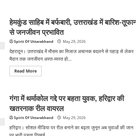
about
स्वास्थ्य
शिविर
में
हेमकुंड साहिब में बर्फबारी, उत्तराखंड में बारिश-तूफा
155
बार
रक्तदान
से जनजीवन प्रभावित
करने
वाले
डॉ.
Spirit Of Uttarakhand
May 29, 2026
अनिल
वर्मा
देहरादून। उत्तराखंड में मौसम का मिजाज अचानक बदलने से पहाड़ से लेकर
सम्मानित
मैदान तक जनजीवन अस्त-व्यस्त हो...
Read
Read More
more
about
हेमकुंड
साहिब
में
गंगा में थर्माकोल गद्दे पर बहता युवक, हरिद्वार की
बर्फबारी,
उत्तराखंड
में
खतरनाक रील वायरल
बारिश-
तूफान
से
Spirit Of Uttarakhand
May 29, 2026
जनजीवन
प्रभावित
हरिद्वार। सोशल मीडिया पर रील बनाने का बढ़ता जुनून अब युवाओं की जान
पर भारी पड़ता दिखाई...