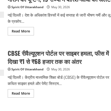
खाई
में
Spirit Of Uttarakhand
May 30, 2026
गिरी
कार,
नई दिल्ली। देश के अधिकांश हिस्सों में कई सप्ताह से जारी भीषण गर्मी और लू
दो
श्रद्धालुओं
के प्रकोप...
की
मौत
Read
Read More
more
about
मौसम
का
यू-
CBSE रीवैल्यूएशन पोर्टल पर साइबर हमला, फीस में
टर्न,
19
राज्यों
दिखा ₹1 से ₹68 हजार तक का अंतर
में
बारिश-
आंधी
Spirit Of Uttarakhand
May 30, 2026
का
अलर्ट
नई दिल्ली। केंद्रीय माध्यमिक शिक्षा बोर्ड (CBSE) के रीवैल्यूएशन पोर्टल पर
कथित साइबर हमले और पेमेंट सिस्टम...
Read
Read More
more
about
CBSE
रीवैल्यूएशन
पोर्टल