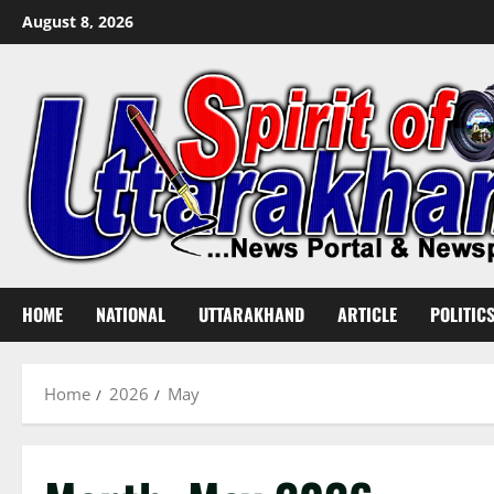
Skip
August 8, 2026
to
content
HOME
NATIONAL
UTTARAKHAND
ARTICLE
POLITIC
Home
2026
May