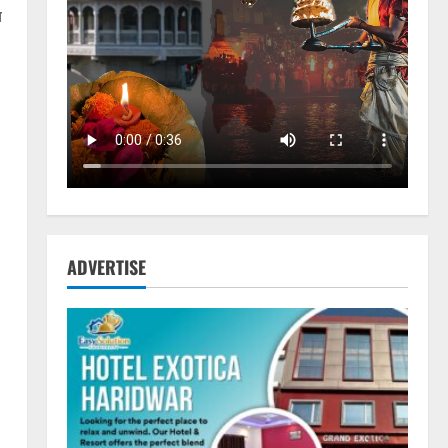
य
ADVERTISE