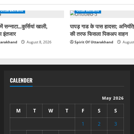
सोफों
तक
पहुंचा
Uttarakhand
Uttarakhand
संक्रमण
ें सन्नाटा…कुर्सियां खाली,
पापड़ गाड के पास हादसा; अनियंत्
का इंतजार
की तरफ फिसला पिकअप वाहन
ttarakhand
August 8, 2026
Spirit Of Uttarakhand
August
CALENDER
May 2026
M
T
W
T
F
S
S
1
2
3