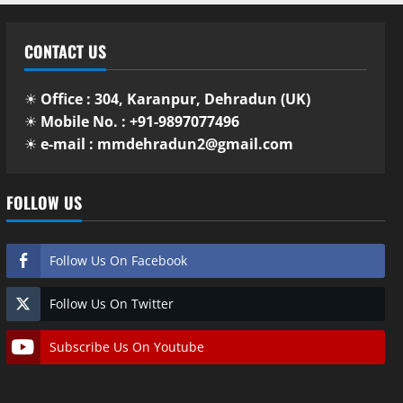
CONTACT US
☀
Office : 304, Karanpur, Dehradun (UK)
☀
Mobile No. : +91-9897077496
☀
e-mail : mmdehradun2@gmail.com
FOLLOW US
Follow Us On Facebook
Follow Us On Twitter
Subscribe Us On Youtube