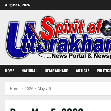
Skip
August 6, 2026
to
content
HOME
NATIONAL
UTTARAKHAND
ARTICLE
POLITIC
Home
2026
May
5