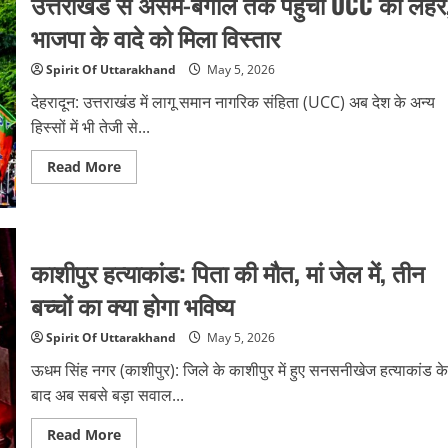
उत्तराखंड से असम-बंगाल तक पहुंची UCC की लहर
अब
अनुरोध
भाजपा के वादे को मिला विस्तार
पर,
अनिवार्य
ट्रांसफर
Spirit Of Uttarakhand
May 5, 2026
पर
रोक
देहरादून: उत्तराखंड में लागू समान नागरिक संहिता (UCC) अब देश के अन्य
हिस्सों में भी तेजी से...
Read
Read More
more
about
उत्तराखंड
से
असम-
बंगाल
काशीपुर हत्याकांड: पिता की मौत, मां जेल में, तीन
तक
पहुंची
UCC
बच्चों का क्या होगा भविष्य
की
लहर,
भाजपा
Spirit Of Uttarakhand
May 5, 2026
के
वादे
ऊधम सिंह नगर (काशीपुर): जिले के काशीपुर में हुए सनसनीखेज हत्याकांड के
को
मिला
बाद अब सबसे बड़ा सवाल...
विस्तार
Read
Read More
more