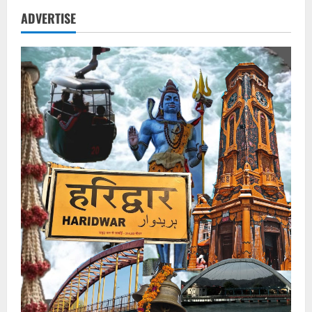
पर
कार्रवाई
ADVERTISE
न
होने
से
भड़के
ट्रांसपोर्टर,
चौकी
घिरी