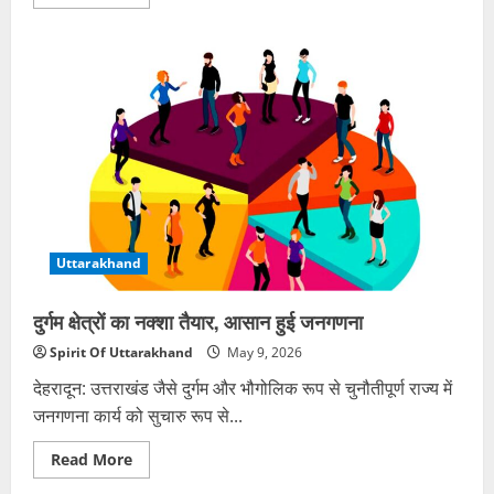
more
about
पलायन
से
संस्कृति
भी
हो
रही
खत्म,
पैतृक
गांव
में
बोले
योगी
आदित्यनाथ
Uttarakhand
दुर्गम क्षेत्रों का नक्शा तैयार, आसान हुई जनगणना
Spirit Of Uttarakhand
May 9, 2026
देहरादून: उत्तराखंड जैसे दुर्गम और भौगोलिक रूप से चुनौतीपूर्ण राज्य में
जनगणना कार्य को सुचारु रूप से...
Read
Read More
more
about