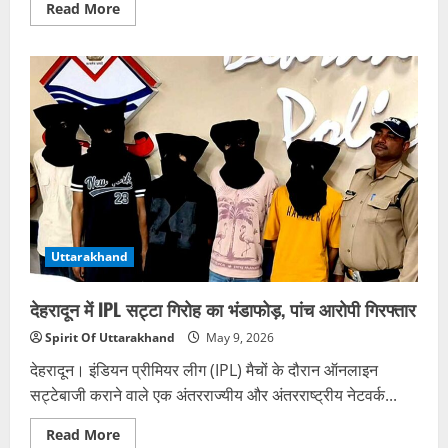
Read
Read More
more
about
गर्भवती
बहू
की
दहेज
हत्या
में
चचिया
ससुर
को
उम्रकैद
Uttarakhand
देहरादून में IPL सट्टा गिरोह का भंडाफोड़, पांच आरोपी गिरफ्तार
Spirit Of Uttarakhand
May 9, 2026
देहरादून। इंडियन प्रीमियर लीग (IPL) मैचों के दौरान ऑनलाइन
सट्टेबाजी कराने वाले एक अंतरराज्यीय और अंतरराष्ट्रीय नेटवर्क...
Read
Read More
more