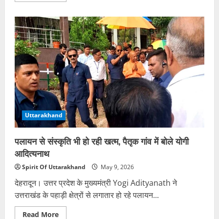
about
देहरादून
में
IPL
सट्टा
गिरोह
का
भंडाफोड़,
पांच
आरोपी
गिरफ्तार
Uttarakhand
पलायन से संस्कृति भी हो रही खत्म, पैतृक गांव में बोले योगी
आदित्यनाथ
Spirit Of Uttarakhand
May 9, 2026
देहरादून। उत्तर प्रदेश के मुख्यमंत्री Yogi Adityanath ने
उत्तराखंड के पहाड़ी क्षेत्रों से लगातार हो रहे पलायन...
Read
Read More