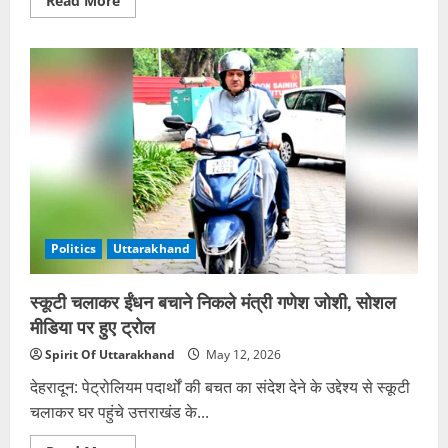
Read More
more
about
मसूरी
सीट
पर
बढ़ी
भाजपा
की
चुनौती,
दिनेश
अग्रवाल
ने
भी
ठोकी
दावेदारी
Politics
Uttarakhand
स्कूटी चलाकर ईंधन बचाने निकले मंत्री गणेश जोशी, सोशल
मीडिया पर हुए ट्रोल
Spirit Of Uttarakhand
May 12, 2026
देहरादून: पेट्रोलियम पदार्थों की बचत का संदेश देने के उद्देश्य से स्कूटी
चलाकर घर पहुंचे उत्तराखंड के...