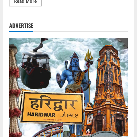
Read
Read More
more
about
स्कूटी
चलाकर
ईंधन
ADVERTISE
बचाने
निकले
मंत्री
गणेश
जोशी,
सोशल
मीडिया
पर
हुए
ट्रोल