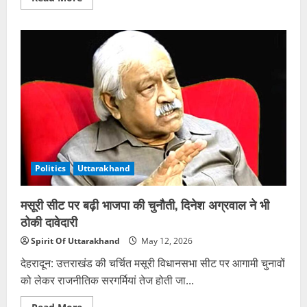
more
about
नर्सिंग
भर्ती
की
मांग
पर
टंकी
पर
चढ़े
बेरोजगार,
23
दिन
से
आमरण
अनशन
जारी
Politics
Uttarakhand
मसूरी सीट पर बढ़ी भाजपा की चुनौती, दिनेश अग्रवाल ने भी
ठोकी दावेदारी
Spirit Of Uttarakhand
May 12, 2026
देहरादून: उत्तराखंड की चर्चित मसूरी विधानसभा सीट पर आगामी चुनावों
को लेकर राजनीतिक सरगर्मियां तेज होती जा...
Read