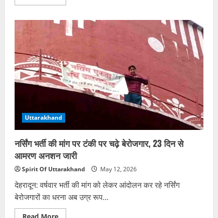
more
about
उत्तराखंड
में
2035
तक
तेजी
से
बढ़ेगी
बिजली
की
मांग,
सरकार
बना
रही
योजना
Uttarakhand
नर्सिंग भर्ती की मांग पर टंकी पर चढ़े बेरोजगार, 23 दिन से
आमरण अनशन जारी
Spirit Of Uttarakhand
May 12, 2026
देहरादून: वर्षवार भर्ती की मांग को लेकर आंदोलन कर रहे नर्सिंग
बेरोजगारों का धरना अब उग्र रूप...
Read
Read More