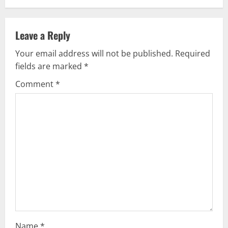
t
i
Leave a Reply
n
Your email address will not be published.
Required
u
fields are marked
*
e
Comment
*
R
e
a
d
i
n
Name
*