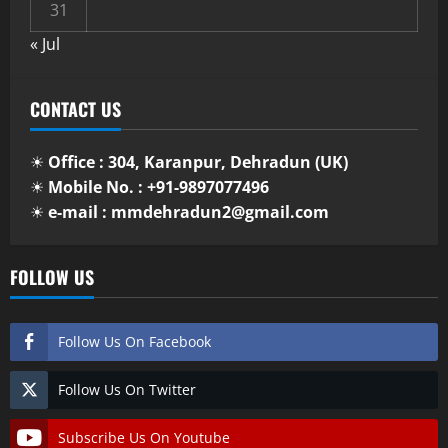
31
« Jul
CONTACT US
☀
Office : 304, Karanpur, Dehradun (UK)
☀
Mobile No. : +91-9897077496
☀
e-mail : mmdehradun2@gmail.com
FOLLOW US
Follow Us On Facebook
Follow Us On Twitter
Subscribe Us On Youtube