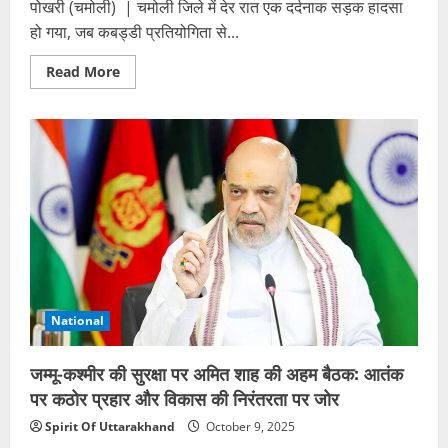
पोखरी (चमोली) | चमोली जिले में देर रात एक दर्दनाक सड़क हादसा
हो गया, जब कबड्डी प्रतियोगिता से...
Read
Read More
more
about
सलना
गांव
के
पास
हादसा:
खाई
में
गिरी
कबड्डी
खिलाड़ियों
की
गाड़ी,
छह
छात्राओं
सहित
National
आठ
लोग
घायल,
मची
जम्मू-कश्मीर की सुरक्षा पर अमित शाह की अहम बैठक: आतंक
चीख-
पुकार
पर कठोर प्रहार और विकास की निरंतरता पर जोर
Spirit Of Uttarakhand
October 9, 2025