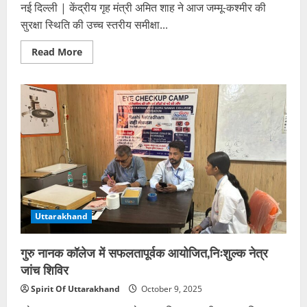
नई दिल्ली | केंद्रीय गृह मंत्री अमित शाह ने आज जम्मू-कश्मीर की
सुरक्षा स्थिति की उच्च स्तरीय समीक्षा...
Read
Read More
more
about
जम्मू-
कश्मीर
की
सुरक्षा
पर
अमित
शाह
की
अहम
बैठक:
आतंक
पर
कठोर
प्रहार
और
Uttarakhand
विकास
की
निरंतरता
गुरु नानक कॉलेज में सफलतापूर्वक आयोजित,निःशुल्क नेत्र
पर
जोर
जांच शिविर
Spirit Of Uttarakhand
October 9, 2025