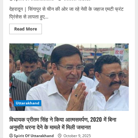
आशंका,
गांव
देहरादून | सिंगापुर से चीन की ओर जा रहे नेवी के जहाज एमटी फ्रंट
में
प्रिंसेस से लापता हुए...
मातम
Read
Read More
more
about
करनदीप
सिंह
प्रकरण:
18
दिन
बाद
भी
नहीं
मिला
कोई
सुराग,
अब
जांच
में
शामिल
Uttarakhand
होगा
परिवार
विधायक प्रीतम सिंह ने किया आत्मसमर्पण, 2020 में बिना
अनुमति धरना देने के मामले में मिली जमानत
Spirit Of Uttarakhand
October 9, 2025