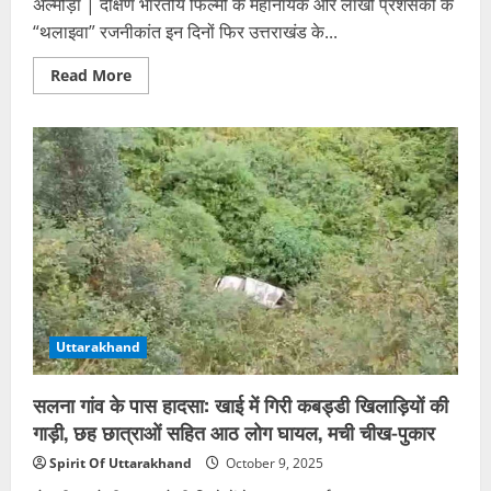
अल्मोड़ा | दक्षिण भारतीय फिल्मों के महानायक और लाखों प्रशंसकों के
“थलाइवा” रजनीकांत इन दिनों फिर उत्तराखंड के...
Read
Read More
more
about
सुपरस्टार
रजनीकांत
की
आस्था
का
केंद्र
—
द्वाराहाट
की
पांडवखोली
गुफा
में
एक
बार
फिर
Uttarakhand
साधना
में
लीन
सलना गांव के पास हादसा: खाई में गिरी कबड्डी खिलाड़ियों की
गाड़ी, छह छात्राओं सहित आठ लोग घायल, मची चीख-पुकार
Spirit Of Uttarakhand
October 9, 2025