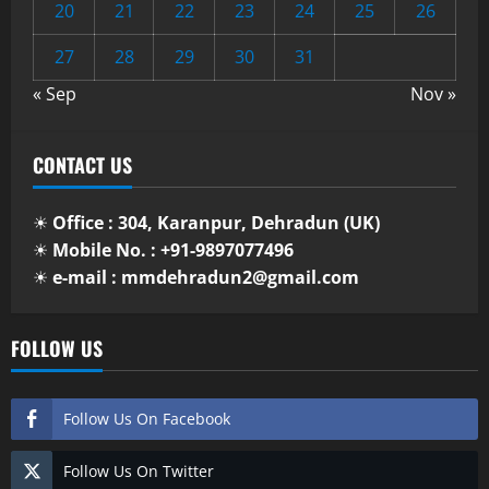
20
21
22
23
24
25
26
27
28
29
30
31
« Sep
Nov »
CONTACT US
☀
Office : 304, Karanpur, Dehradun (UK)
☀
Mobile No. : +91-9897077496
☀
e-mail : mmdehradun2@gmail.com
FOLLOW US
Follow Us On Facebook
Follow Us On Twitter