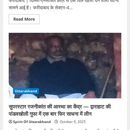
फरीदाबाद | दिल्ली-एनसीआर क्षेत्र से एक दिल दहला देने वाली घटना
सामने आई है। फरीदाबाद के सेक्टर-4...
Read
Read More
more
about
10
साल
की
बच्ची
ने
लगाई
फांसी
लगाने
की
कोशिश:
मामूली
डांट
पर
उठाया
खौफनाक
Uttarakhand
कदम,
अस्पताल
में
चल
सुपरस्टार रजनीकांत की आस्था का केंद्र — द्वाराहाट की
रहा
इलाज
पांडवखोली गुफा में एक बार फिर साधना में लीन
Spirit Of Uttarakhand
October 9, 2025