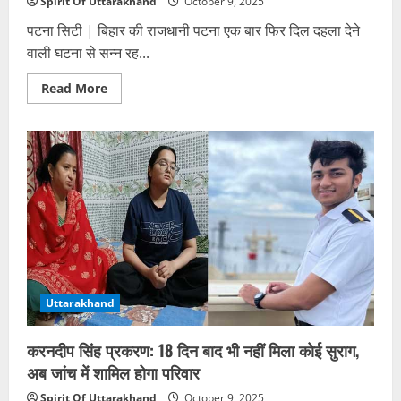
Spirit Of Uttarakhand
October 9, 2025
पटना सिटी | बिहार की राजधानी पटना एक बार फिर दिल दहला देने
वाली घटना से सन्न रह...
Read
Read More
more
about
पटना
में
आठ
साल
की
बच्ची
की
निर्मम
हत्या:
हाथ-
पैर
बांधकर
बोरे
में
बंद
Uttarakhand
किया,
खेत
में
करनदीप सिंह प्रकरण: 18 दिन बाद भी नहीं मिला कोई सुराग,
फेंका
गया
अब जांच में शामिल होगा परिवार
शव;
दुष्कर्म
Spirit Of Uttarakhand
October 9, 2025
की