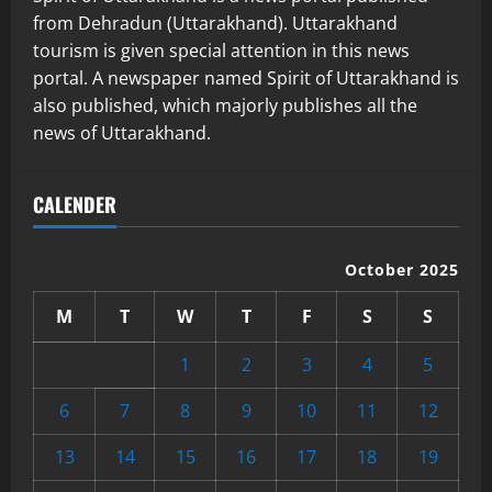
from Dehradun (Uttarakhand). Uttarakhand
tourism is given special attention in this news
portal. A newspaper named Spirit of Uttarakhand is
also published, which majorly publishes all the
news of Uttarakhand.
CALENDER
October 2025
M
T
W
T
F
S
S
1
2
3
4
5
6
7
8
9
10
11
12
13
14
15
16
17
18
19