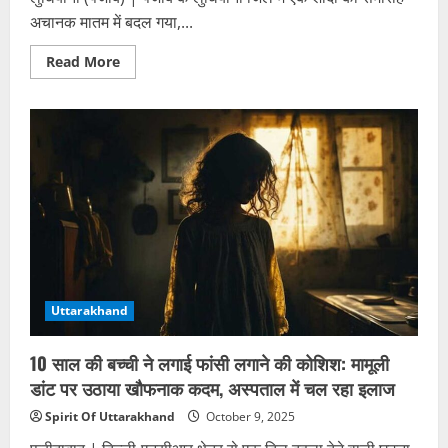
अचानक मातम में बदल गया,...
Read
Read More
more
about
दुल्हन
तैयार
थी,
मंडप
सजा
था…
पर
नहीं
आई
बरात:
लुधियाना
में
शादी
से
पहले
Uttarakhand
दूल्हा
फरार,
पुलिस
कर
10 साल की बच्ची ने लगाई फांसी लगाने की कोशिश: मामूली
रही
तलाश
डांट पर उठाया खौफनाक कदम, अस्पताल में चल रहा इलाज
Spirit Of Uttarakhand
October 9, 2025