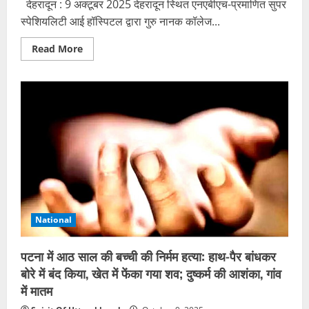
देहरादून : 9 अक्टूबर 2025 देहरादून स्थित एनएबीएच-प्रमाणित सुपर
स्पेशियलिटी आई हॉस्पिटल द्वारा गुरु नानक कॉलेज...
Read
Read More
more
about
गुरु
नानक
कॉलेज
में
सफलतापूर्वक
आयोजित,निःशुल्क
नेत्र
जांच
शिविर
National
पटना में आठ साल की बच्ची की निर्मम हत्या: हाथ-पैर बांधकर
बोरे में बंद किया, खेत में फेंका गया शव; दुष्कर्म की आशंका, गांव
में मातम