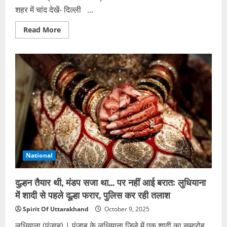
शहर में चांद देखें- दिल्ली ...
Read
Read More
more
about
करवा
चौथ
(
10
OCTOBER)
के
अवसर
पर
कब
निकलेगा
आपके
शहर
में
चांद
देखें
National
दुल्हन तैयार थी, मंडप सजा था… पर नहीं आई बरात: लुधियाना
में शादी से पहले दूल्हा फरार, पुलिस कर रही तलाश
Spirit Of Uttarakhand
October 9, 2025
लुधियाना (पंजाब) | पंजाब के लुधियाना जिले में एक शादी का समारोह