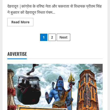
देहरादून |कांग्रेस के वरिष्ठ नेता और चकराता से विधायक प्रीतम सिंह
ने बुधवार को देहरादून स्थित पंचम...
Read
Read More
more
about
विधायक
Posts
प्रीतम
1
2
Next
सिंह
ने
pagination
किया
आत्मसमर्पण,
2020
ADVERTISE
में
बिना
अनुमति
धरना
देने
के
मामले
में
मिली
जमानत