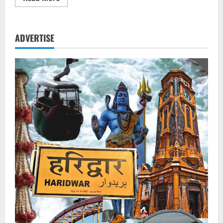
more
about
सहकारी
निरीक्षक
भर्ती
ADVERTISE
परीक्षा
में
फर्जीवाड़ा,
आरोपी
गिरफ्तार