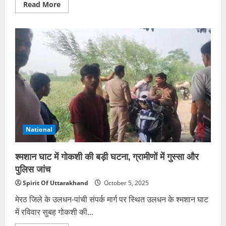
Read
Read More
more
about
बरेली:
खेत
में
बुजुर्ग
की
लाश
के
टुकड़े
मिले,
जांच
में
जुटी
पुलिस
National
श्मशान घाट में गोकशी की बड़ी घटना, ग्रामीणों में गुस्सा और
पुलिस जांच
Spirit Of Uttarakhand
October 5, 2025
मेरठ जिले के उलधन-पांची संपर्क मार्ग पर स्थित उलधन के श्मशान घाट
में रविवार सुबह गोकशी की...