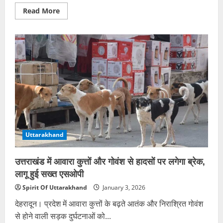
Read
Read More
more
about
जन-
जन
की
सरकार:
204
शिविरों
में
1.35
लाख
लोगों
को
मिला
सीधा
लाभ,
हजारों
Uttarakhand
शिकायतों
का
मौके
पर
उत्तराखंड में आवारा कुत्तों और गोवंश से हादसों पर लगेगा ब्रेक,
निस्तारण
लागू हुई सख्त एसओपी
Spirit Of Uttarakhand
January 3, 2026
देहरादून। प्रदेश में आवारा कुत्तों के बढ़ते आतंक और निराश्रित गोवंश
से होने वाली सड़क दुर्घटनाओं को...