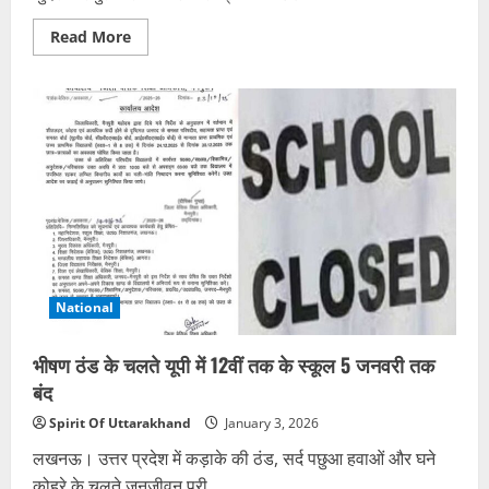
Read
Read More
more
about
घर
में
निकला
ट्विन-
स्पॉटेड
वुल्फ
स्नेक,
सर्पमित्र
ने
सुरक्षित
किया
रेस्क्यू
National
भीषण ठंड के चलते यूपी में 12वीं तक के स्कूल 5 जनवरी तक
बंद
Spirit Of Uttarakhand
January 3, 2026
लखनऊ। उत्तर प्रदेश में कड़ाके की ठंड, सर्द पछुआ हवाओं और घने
कोहरे के चलते जनजीवन पूरी...