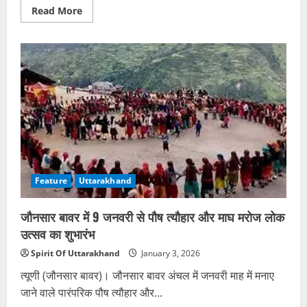
Read
Read More
more
about
नए
साल
पर
भाजपा
ने
सभी
सात
मोर्चों
की
प्रदेश
टीम
घोषित
Feature
Uttarakhand
जौनसार बावर में 9 जनवरी से पौष त्यौहार और माघ मरोज लोक
उत्सव का शुभारंभ
Spirit Of Uttarakhand
January 3, 2026
त्यूणी (जौनसार बावर)। जौनसार बावर अंचल में जनवरी माह में मनाए
जाने वाले पारंपरिक पौष त्यौहार और...