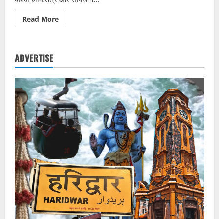
Read
Read More
more
about
हवा
से
वोट
ADVERTISE
तक:
2026
में
सुप्रीम
कोर्ट
के
फैसले
बदलेंगे
आम
ज़िंदगी