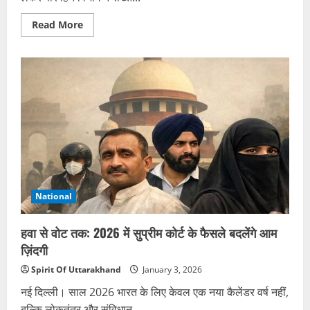
Read
Read More
more
about
नए
साल
पर
शराब
पीकर
वाहन
चलाने
वाले
101
चालकों
के
लाइसेंस
होंगे
निरस्त
National
हवा से वोट तक: 2026 में सुप्रीम कोर्ट के फैसले बदलेंगे आम
ज़िंदगी
Spirit Of Uttarakhand
January 3, 2026
नई दिल्ली। साल 2026 भारत के लिए केवल एक नया कैलेंडर वर्ष नहीं,
बल्कि लोकतंत्र और संविधान...