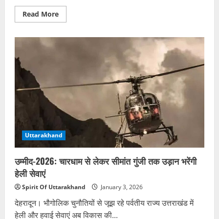
Read
Read More
more
about
अस्पतालों
में
मानव
संसाधन
मजबूत
करेगा
स्वास्थ्य
विभाग,
वार्ड
ब्वाय-
पर्यावरण
मित्र
की
भर्ती
Uttarakhand
उम्मीद-2026: चारधाम से लेकर सीमांत गुंजी तक उड़ान भरेंगी
हेली सेवाएं
Spirit Of Uttarakhand
January 3, 2026
देहरादून। भौगोलिक चुनौतियों से जूझ रहे पर्वतीय राज्य उत्तराखंड में
हेली और हवाई सेवाएं अब विकास की...