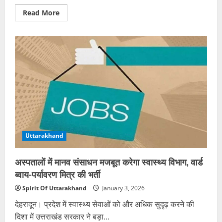
Read
Read More
more
about
उत्तराखंड
में
आवारा
कुत्तों
और
गोवंश
से
हादसों
पर
लगेगा
ब्रेक,
लागू
हुई
सख्त
एसओपी
Uttarakhand
अस्पतालों में मानव संसाधन मजबूत करेगा स्वास्थ्य विभाग, वार्ड
ब्वाय-पर्यावरण मित्र की भर्ती
Spirit Of Uttarakhand
January 3, 2026
देहरादून। प्रदेश में स्वास्थ्य सेवाओं को और अधिक सुदृढ़ करने की
दिशा में उत्तराखंड सरकार ने बड़ा...