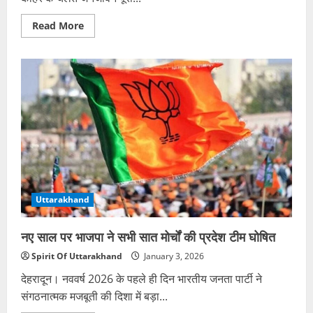
Read
Read More
more
about
भीषण
ठंड
के
चलते
यूपी
में
12वीं
तक
के
स्कूल
5
जनवरी
तक
बंद
Uttarakhand
नए साल पर भाजपा ने सभी सात मोर्चों की प्रदेश टीम घोषित
Spirit Of Uttarakhand
January 3, 2026
देहरादून। नववर्ष 2026 के पहले ही दिन भारतीय जनता पार्टी ने
संगठनात्मक मजबूती की दिशा में बड़ा...