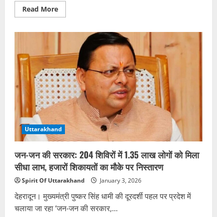
Read
Read More
more
about
जौनसार
बावर
में
9
जनवरी
से
पौष
त्यौहार
और
माघ
मरोज
लोक
उत्सव
का
शुभारंभ
Uttarakhand
जन-जन की सरकार: 204 शिविरों में 1.35 लाख लोगों को मिला
सीधा लाभ, हजारों शिकायतों का मौके पर निस्तारण
Spirit Of Uttarakhand
January 3, 2026
देहरादून। मुख्यमंत्री पुष्कर सिंह धामी की दूरदर्शी पहल पर प्रदेश में
चलाया जा रहा ‘जन-जन की सरकार,...