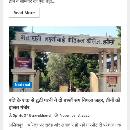
टीम ने सोमवार को एक बड़ी...
Read
Read More
more
about
विजिलेंस
की
बड़ी
कार्रवाई,
20
हजार
की
रिश्वत
लेते
मेडिकल
अधिकारी
रंगेहाथ
गिरफ्तार
National
पति के शक से टूटी पत्नी ने दो बच्चों संग निगला जहर, तीनों की
हालत गंभीर
Spirit Of Uttarakhand
November 3, 2025
ललितपुर। चरित्र पर संदेह और लगातार हो रही मारपीट से परेशान एक