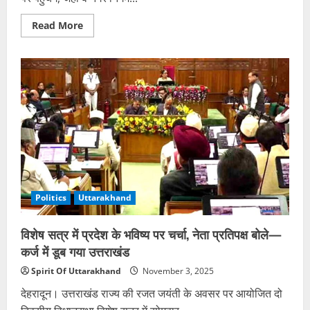
Read
Read More
more
about
मुख्यमंत्री
धामी
करेंगे
46
करोड़
से
अधिक
की
विकास
योजनाओं
का
शिलान्यास,
काशीपुर
को
मिलेंगी
Politics
Uttarakhand
नई
सौगातें
विशेष सत्र में प्रदेश के भविष्य पर चर्चा, नेता प्रतिपक्ष बोले—
कर्ज में डूब गया उत्तराखंड
Spirit Of Uttarakhand
November 3, 2025
देहरादून। उत्तराखंड राज्य की रजत जयंती के अवसर पर आयोजित दो