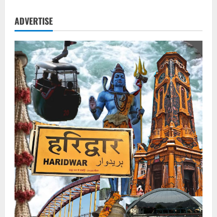
20
Lakh
:
ADVERTISE
दहेज
के
लोभ
में
टूटी
शादी