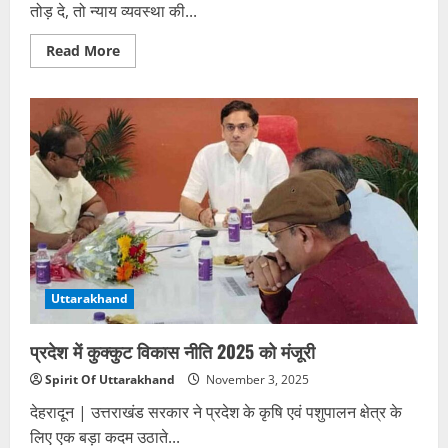
तोड़ दे, तो न्याय व्यवस्था की...
Read
Read More
more
about
वर्दी
में
छिपा
अपराधी:
दस
साल
पुराने
केस
में
फिर
फंसा
बर्खास्त
एएसआई
रामवीर
दाऊ
Uttarakhand
प्रदेश में कुक्कुट विकास नीति 2025 को मंजूरी
Spirit Of Uttarakhand
November 3, 2025
देहरादून | उत्तराखंड सरकार ने प्रदेश के कृषि एवं पशुपालन क्षेत्र के
लिए एक बड़ा कदम उठाते...