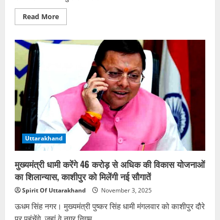
Read
Read More
more
about
मूसेवाला
के
पिता
बोले
—
पुलिस
की
कार्यप्रणाली
से
निराश,
बेटे
को
खोने
का
दर्द
Uttarakhand
दूसरा
नहीं
समझ
सकता
मुख्यमंत्री धामी करेंगे 46 करोड़ से अधिक की विकास योजनाओं
का शिलान्यास, काशीपुर को मिलेंगी नई सौगातें
Spirit Of Uttarakhand
November 3, 2025
ऊधम सिंह नगर। मुख्यमंत्री पुष्कर सिंह धामी मंगलवार को काशीपुर दौरे
पर पहुंचेंगे, जहां वे नगर निगम...