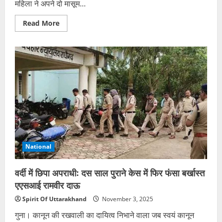
महिला ने अपने दो मासूम...
Read
Read More
more
about
पति
के
शक
से
टूटी
पत्नी
ने
दो
बच्चों
संग
निगला
जहर,
तीनों
की
हालत
National
गंभीर
वर्दी में छिपा अपराधी: दस साल पुराने केस में फिर फंसा बर्खास्त
एएसआई रामवीर दाऊ
Spirit Of Uttarakhand
November 3, 2025
गुना। कानून की रखवाली का दायित्व निभाने वाला जब स्वयं कानून