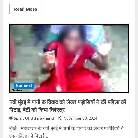
Read
Read More
more
about
चंद्रबनी
के
पास
प्रॉपर्टी
डीलर
की
हत्या,
जूतों
के
फीतों
से
गला
घोंट
युवक
को
National
उतारा
मौत
के
घाट
नवी मुंबई में पानी के विवाद को लेकर पड़ोसियों ने की महिला की
पिटाई, बेटी को किया निर्वस्त्र
Spirit Of Uttarakhand
November 30, 2024
मुंबई। महाराष्ट्र के नवी मुंबई में पानी के विवाद को लेकर पड़ोसियों ने
एक महिला की पिटाई...