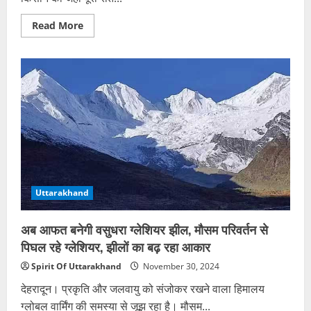
Read
Read More
more
about
किसान
को
पूरा
रात
किया
डिजिटल
अरेस्ट,
सुबह
खाते
से
61,000
रुपये
साफ,
जानें
पूरा
Uttarakhand
मामला
अब आफत बनेगी वसुधरा ग्लेशियर झील, मौसम परिवर्तन से
पिघल रहे ग्लेशियर, झीलों का बढ़ रहा आकार
Spirit Of Uttarakhand
November 30, 2024
देहरादून। प्रकृति और जलवायु को संजोकर रखने वाला हिमालय
ग्लोबल वार्मिंग की समस्या से जूझ रहा है। मौसम...