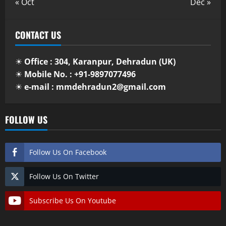
« Oct
Dec »
CONTACT US
☀
Office : 304, Karanpur, Dehradun (UK)
☀
Mobile No. : +91-9897077496
☀
e-mail : mmdehradun2@gmail.com
FOLLOW US
Follow Us On Facebook
Follow Us On Twitter
Subscribe Us On Youtube