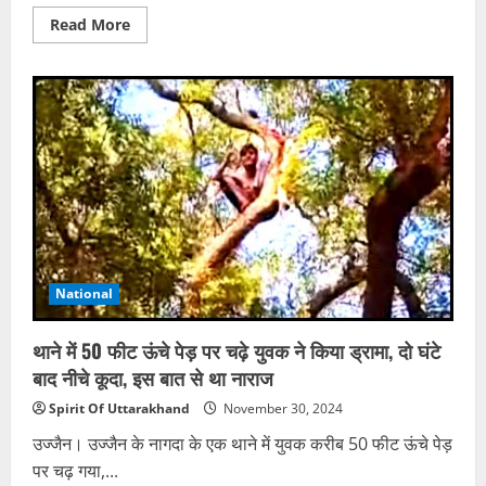
Read
Read More
more
about
हादसों
में
घायलों
को
मिलेगा
तत्काल
सटीक
इलाज,
आपात
चिकित्सा
सेवाओं
के
लिए
ट्रामा
नेटवर्क
National
तैयार
थाने में 50 फीट ऊंचे पेड़ पर चढ़े युवक ने किया ड्रामा, दो घंटे
बाद नीचे कूदा, इस बात से था नाराज
Spirit Of Uttarakhand
November 30, 2024
उज्जैन। उज्जैन के नागदा के एक थाने में युवक करीब 50 फीट ऊंचे पेड़
पर चढ़ गया,...