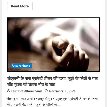
Read
Read More
more
about
थाने
में
50
फीट
ऊंचे
पेड़
पर
चढ़े
युवक
ने
किया
ड्रामा,
दो
घंटे
बाद
Uttarakhand
नीचे
कूदा,
इस
बात
चंद्रबनी के पास प्रॉपर्टी डीलर की हत्या, जूतों के फीतों से गला
से
था
घोंट युवक को उतारा मौत के घाट
नाराज
Spirit Of Uttarakhand
November 30, 2024
देहरादून। राजधानी देहरादून में सुबह-सुबह एक प्रॉपर्टी डीलर की हत्या
से सनसनी फैल गई। जूतों के फीतों से...