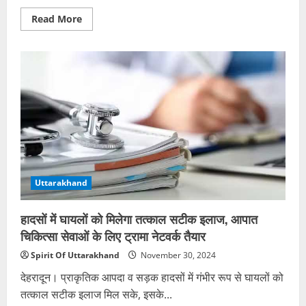
Read
Read More
more
about
मस्जिद
विवाद
को
लेकर
कल
होगी
महापंचायत,
हिंदूवादी
नेता
टी
राजा
के
भी
शामिल
होने
Uttarakhand
की
खबर
हादसों में घायलों को मिलेगा तत्काल सटीक इलाज, आपात
चिकित्सा सेवाओं के लिए ट्रामा नेटवर्क तैयार
Spirit Of Uttarakhand
November 30, 2024
देहरादून। प्राकृतिक आपदा व सड़क हादसों में गंभीर रूप से घायलों को
तत्काल सटीक इलाज मिल सके, इसके...