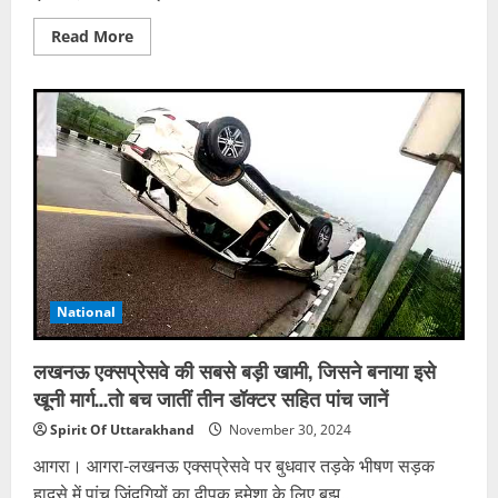
Read
Read More
more
about
नवी
मुंबई
में
पानी
के
विवाद
को
लेकर
पड़ोसियों
ने
की
महिला
की
पिटाई,
बेटी
National
को
किया
निर्वस्त्र
लखनऊ एक्सप्रेसवे की सबसे बड़ी खामी, जिसने बनाया इसे
खूनी मार्ग…तो बच जातीं तीन डॉक्टर सहित पांच जानें
Spirit Of Uttarakhand
November 30, 2024
आगरा। आगरा-लखनऊ एक्सप्रेसवे पर बुधवार तड़के भीषण सड़क
हादसे में पांच जिंदगियों का दीपक हमेशा के लिए बुझ...