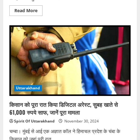
Read
Read More
more
about
अध्यापक
हत्याकांड
में
बड़ा
खुलासा,
भांजा
ही
निकला
मामा
का
हत्यारा,
शव
बाथरूम
में
डालकर
Uttarakhand
हुआ
फरार
किसान को पूरा रात किया डिजिटल अरेस्ट, सुबह खाते से
61,000 रुपये साफ, जानें पूरा मामला
Spirit Of Uttarakhand
November 30, 2024
चम्बा। मुंबई से आई एक अज्ञात कॉल ने हिमाचल प्रदेश के चंबा के
किसान को जहां पूरी रात...