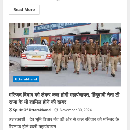
Read
Read More
more
about
अब
आफत
बनेगी
वसुधरा
ग्लेशियर
झील,
मौसम
परिवर्तन
से
पिघल
रहे
ग्लेशियर,
झीलों
का
बढ़
Uttarakhand
रहा
आकार
मस्जिद विवाद को लेकर कल होगी महापंचायत, हिंदूवादी नेता टी
राजा के भी शामिल होने की खबर
Spirit Of Uttarakhand
November 30, 2024
उत्तरकाशी। देव भूमि विचार मंच की ओर से कल रविवार को मस्जिद के
खिलाफ होने वाली महापंचायत...