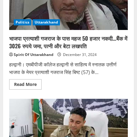
में
शामिल!..
कातिल
किशोर
ने
Politics
Uttarakhand
पार
कर
दी
भाजपा प्रत्याशी गजराज के पास महज 50 हजार नकदी…बैंक में
थीं
क्रूरता
3026 रुपये जमा, पत्नी और बेटा लखपति
की
हदें
Spirit Of Uttarakhand
December 31, 2024
हल्द्वानी। एमबीपीजी काॅलेज हल्द्वानी से साहित्य में स्नातक उत्तीर्ण
भाजपा के मेयर प्रत्याशी गजराज सिंह बिष्ट (57) के...
Read
Read More
more
about
भाजपा
प्रत्याशी
गजराज
के
पास
महज
50
हजार
नकदी…
बैंक