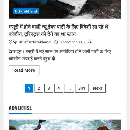
देश
Uttarakhand
मसूरी में होने वाली न्‍यू ईयर पार्टी के लिए विदेशी ला रहे थे
कोकीन, टूरिस्‍ट्स को देने का था प्‍लान
Spirit Of Uttarakhand
December 30, 2024
देहरादून। मसूरी में नए साल पर आयोजित होने वाली पार्टी के लिए
कोकीन सप्लाई करने पहुंचे दो...
Read
Read More
more
about
मसूरी
Posts
में
1
2
3
4
…
341
Next
होने
वाली
pagination
न्‍यू
ईयर
पार्टी
ADVERTISE
के
लिए
विदेशी
ला
रहे