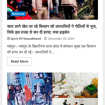
में
मचा
बवाल
National
चारा लाने खेत जा रहे किसान को अपराधियों ने गोलियों से भूना,
सिर्फ इस वजह से कर दी हत्या; मचा हड़कंप
Spirit Of Uttarakhand
December 30, 2024
मधेपुरा। मधेपुरा के बिहारीगंज थाना क्षेत्र में सोमवार सुबह एक किसान
की हत्या कर दी गई। अपराधियों ने...
Read
Read More
more
about
चारा
लाने
खेत
जा
रहे
किसान
को
अपराधियों
ने
गोलियों
से