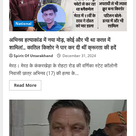
में
थे
6900
रुपये,
दो
को
National
गलत
फंसाया
अभिनव हत्याकांड में नया मोड़, कोई और भी था कत्ल में
शामिल!.. कातिल किशोर ने पार कर दी थीं क्रूरता की हदें
Spirit Of Uttarakhand
December 31, 2024
मेरठ। मेरठ के कंकरखेड़ा के रोहटा रोड की वर्णिका स्टेट कॉलोनी
निवासी छात्र अभिनव (17) की हत्या के...
Read
Read More
more
about
अभिनव
हत्याकांड
में
नया
मोड़,
कोई
और
भी
था
कत्ल