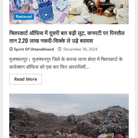
भूना,
सिर्फ
इस
वजह
National
से
कर
दी
फ्लिपकार्ट ऑफिस में दूसरी बार बड़ी लूट, कनपटी पर पिस्तौल
हत्या;
मचा
तान 2.20 लाख नकदी-सिक्के ले उड़े बदमाश
हड़कंप
Spirit Of Uttarakhand
December 30, 2024
मुजफ्फरपुर। मुजफ्फरपुर जिले के करजा थाना क्षेत्र में फ्लिपकार्ट के
कलेक्शन ऑफिस को एक बार फिर अपराधियों...
Read
Read More
more
about
फ्लिपकार्ट
ऑफिस
में
दूसरी
बार
बड़ी
लूट,
कनपटी
पर
पिस्तौल
तान