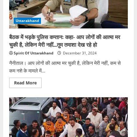
में
3026
रुपये
जमा,
पत्नी
Uttarakhand
और
बेटा
लखपति
बैठक में भड़के पुलिस कप्तान: कहा- आप लोगों की आत्मा मर
चुकी है, लेकिन मेरी नहीं…तुम तमाशा देख रहे हो
Spirit Of Uttarakhand
December 31, 2024
नैनीताल। आप लोगों की आत्मा मर चुकी है, लेकिन मेरी नहीं, कम से
कम नशे के मामले में...
Read
Read More
more
about
बैठक
में
भड़के
पुलिस
कप्तान:
कहा-
आप
लोगों
की
आत्मा