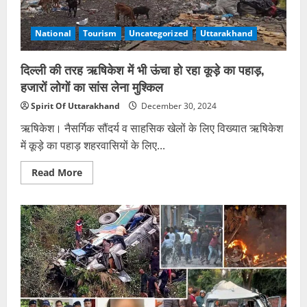
2.20
लाख
नकदी-
सिक्के
National
Tourism
Uncategorized
Uttarakhand
ले
उड़े
बदमाश
दिल्‍ली की तरह ऋषिकेश में भी ऊंचा हो रहा कूड़े का पहाड़,
हजारों लोगों का सांस लेना मुश्किल
Spirit Of Uttarakhand
December 30, 2024
ऋषिकेश। नैसर्गिक सौंदर्य व साहसिक खेलों के लिए विख्यात ऋषिकेश
में कूड़े का पहाड़ शहरवासियों के लिए...
Read
Read More
more
about
दिल्‍ली
की
तरह
ऋषिकेश
में
भी
ऊंचा
हो
रहा
कूड़े
का
पहाड़,