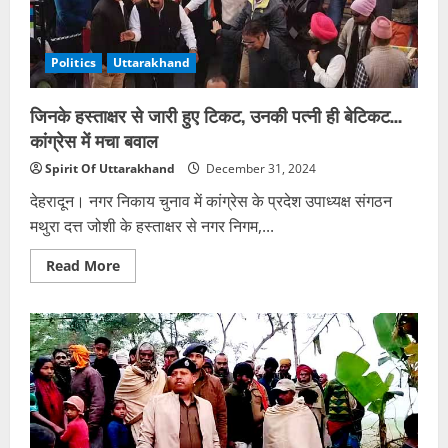
मर
चुकी
है,
लेकिन
मेरी
Politics
Uttarakhand
नहीं…
तुम
तमाशा
जिनके हस्ताक्षर से जारी हुए टिकट, उनकी पत्नी ही बेटिकट…
देख
रहे
कांग्रेस में मचा बवाल
हो
Spirit Of Uttarakhand
December 31, 2024
देहरादून। नगर निकाय चुनाव में कांग्रेस के प्रदेश उपाध्यक्ष संगठन
मथुरा दत्त जोशी के हस्ताक्षर से नगर निगम,...
Read
Read More
more
about
जिनके
हस्ताक्षर
से
जारी
हुए
टिकट,
उनकी
पत्नी
ही
बेटिकट…
कांग्रेस