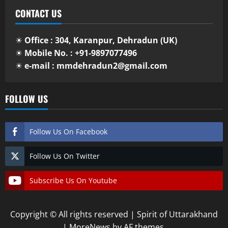
CONTACT US
☀
Office : 304, Karanpur, Dehradun (UK)
☀
Mobile No. : +91-9897077496
☀
e-mail : mmdehradun2@gmail.com
FOLLOW US
Follow Us On Facebook
Follow Us On Twitter
Subscribe Us On Youtube
Copyright © All rights reserved | Spirit of Uttarakhand
|
MoreNews
by AF themes.