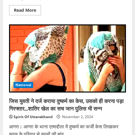
Read
Read More
more
about
दिवाली
की
रात
मासूम
का
कत्ल:
मुंह
में
ठूंसा
कागज
और
नमकीन
का
पाउच,
नाक
National
से
बहता
खून…
खौफनाक
जिस युवती ने दर्ज कराया दुष्कर्म का केस, उसको ही करना पड़ा
वारदात
से
गिरफ्तार…शातिर खेल का सच जान पुलिस भी सन्न
सहमे
लोग
Spirit Of Uttarakhand
November 2, 2024
आगरा। आगरा के थाना एत्माद्दौला में दुष्कर्म का फर्जी केस लिखाकर
युवक के परिवार से रुपयों की मांग...