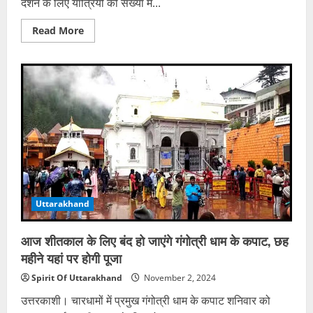
दर्शन के लिए यात्रियों की संख्या में...
Read
Read More
more
about
इस
साल
28,000
यात्रियों
ने
किए
आदि
कैलाश
के
दर्शन,
धार्मिक
पर्यटन
में
तेजी
आने
Uttarakhand
की
उम्मीद
आज शीतकाल के लिए बंद हो जाएंगे गंगोत्री धाम के कपाट, छह
महीने यहां पर होगी पूजा
Spirit Of Uttarakhand
November 2, 2024
उत्तरकाशी। चारधामों में प्रमुख गंगोत्री धाम के कपाट शनिवार को