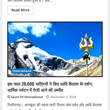
और आतंकी हमला हुआ है। अब...
Read
Read More
more
about
बडगाम
में
आतंकियों
ने
यूपी
के
दो
लोगों
को
मारी
गोली,
हमले
के
बाद
कई
Uttarakhand
जगह
तलाशी
अभियान
जारी
इस साल 28,000 यात्रियों ने किए आदि कैलाश के दर्शन,
धार्मिक पर्यटन में तेजी आने की उम्मीद
Spirit Of Uttarakhand
November 2, 2024
पिथौरागढ़। धारचूला की व्यास घाटी स्थित ओम पर्वत और आदि कैलाश