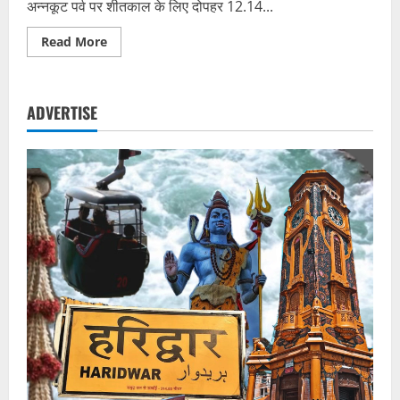
अन्नकूट पर्व पर शीतकाल के लिए दोपहर 12.14...
Read
Read More
more
about
आज
शीतकाल
के
ADVERTISE
लिए
बंद
हो
जाएंगे
गंगोत्री
धाम
के
कपाट,
छह
महीने
यहां
पर
होगी
पूजा