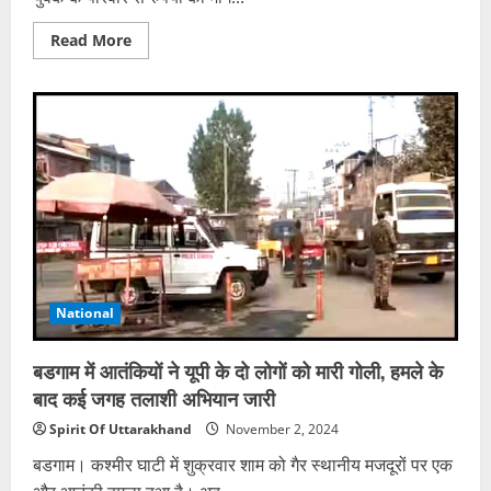
Read
Read More
more
about
जिस
युवती
ने
दर्ज
कराया
दुष्कर्म
का
केस,
उसको
ही
करना
पड़ा
गिरफ्तार…
शातिर
खेल
National
का
सच
जान
पुलिस
बडगाम में आतंकियों ने यूपी के दो लोगों को मारी गोली, हमले के
भी
सन्न
बाद कई जगह तलाशी अभियान जारी
Spirit Of Uttarakhand
November 2, 2024
बडगाम। कश्मीर घाटी में शुक्रवार शाम को गैर स्थानीय मजदूरों पर एक