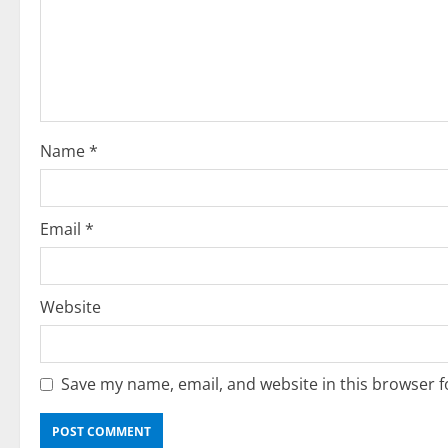
e
a
d
i
Name
*
n
g
Email
*
Website
Save my name, email, and website in this browser f