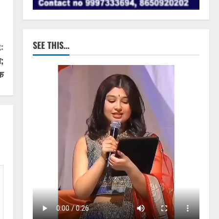
SEE THIS…
:
ल;
टक