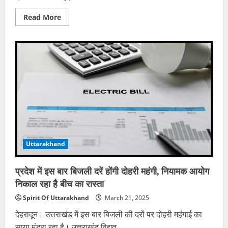
Read
Read More
more
about
हवन
करने
के
दौरान
लगी
आग,
कड़ी
मशक्कत
के
बाद
पाया
गया
काबू,
आश्रम
के
Uttarakhand
कमरे
में
आराम
कर
प्रदेश में इस बार बिजली दरें होंगी दोहरी महंगी, नियामक आयोग
रहा
सेवक
निकाल रहा है बीच का रास्ता
झुलसा
Spirit Of Uttarakhand
March 21, 2025
देहरादून। उत्तराखंड में इस बार बिजली की दरों पर दोहरी महंगाई का
साया मंडरा रहा है। उत्तराखंड विद्युत...