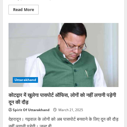
Read
Read More
more
about
अवैध
मदरसों
के
खिलाफ
धामी
सरकार
का
एक्शन
जारी…
अब
तक
110
मदरसों
पर
लगा
Uttarakhand
ताला
कोटद्वार में खुलेगा पासपोर्ट ऑफिस, लोगों को नहीं लगानी पड़ेगी
दून की दौड़
Spirit Of Uttarakhand
March 21, 2025
देहरादून। गढ़वाल के लोगों को अब पासपोर्ट बनवाने के लिए दून की दौड़
नहीं लगानी पड़ेगी। जल्द ही...