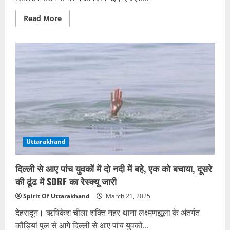
Read
Read More
more
about
कमरे
में
रखे
थे
नौ
सिलिंडर,
अचानक
ब्लास्ट
होने
से
घर
में
लगी
आग,
हादसे
Uttarakhand
में
एक
बच्चा
दिल्ली से आए पांच युवकों में दो नदी में बहे, एक को बचाया, दूसरे
झुलसा
की ढूंढ में SDRF का रेस्क्यू जारी
Spirit Of Uttarakhand
March 21, 2025
देहरादून। ऋषिकेश चीला शक्ति नहर थाना लक्ष्मणझूला के अंतर्गत
कौड़ियां पुल से आगे दिल्ली से आए पांच युवकों...