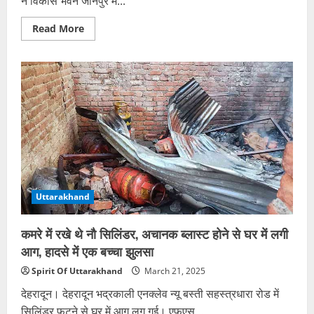
ने विकास भवन जौनपुर में...
Read
Read More
more
about
30
हजार
रुपये
घूस
लेते
पकड़ा
गया
सीनियर
अकाउंटेंट,
एंटी
करप्शन
टीम
ने
की
कार्रवाई
Uttarakhand
कमरे में रखे थे नौ सिलिंडर, अचानक ब्लास्ट होने से घर में लगी
आग, हादसे में एक बच्चा झुलसा
Spirit Of Uttarakhand
March 21, 2025
देहरादून। देहरादून भद्रकाली एनक्लेव न्यू बस्ती सहस्त्रधारा रोड में
सिलिंडर फटने से घर में आग लग गई। एफएस...