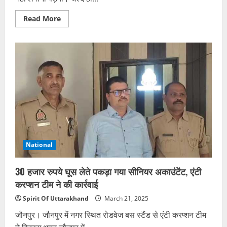
Read
Read More
more
about
कोटद्वार
में
खुलेगा
पासपोर्ट
ऑफिस,
लोगों
को
नहीं
लगानी
पड़ेगी
दून
की
दौड़
National
30 हजार रुपये घूस लेते पकड़ा गया सीनियर अकाउंटेंट, एंटी
करप्शन टीम ने की कार्रवाई
Spirit Of Uttarakhand
March 21, 2025
जौनपुर। जौनपुर में नगर स्थित रोडवेज बस स्टैंड से एंटी करप्शन टीम