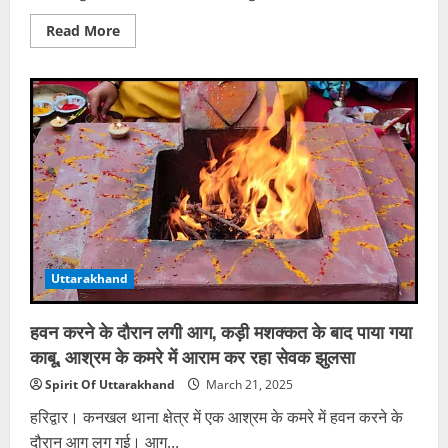
Read
Read More
more
about
दिल्ली
से
आए
पांच
युवकों
में
दो
नदी
में
बहे,
एक
को
बचाया,
दूसरे
की
Uttarakhand
ढूंढ
में
SDRF
का
हवन करने के दौरान लगी आग, कड़ी मशक्कत के बाद पाया गया
रेस्क्यू
जारी
काबू, आश्रम के कमरे में आराम कर रहा सेवक झुलसा
Spirit Of Uttarakhand
March 21, 2025
हरिद्वार। कनखल थाना क्षेत्र में एक आश्रम के कमरे में हवन करने के
दौरान आग लग गई। आग...