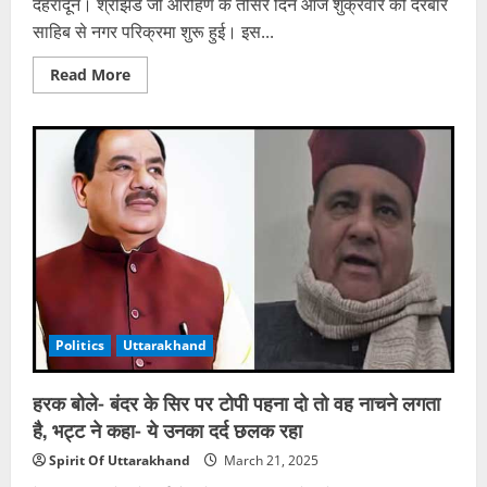
देहरादून। श्रीझंडे जी आरोहण के तीसरे दिन आज शुक्रवार को दरबार
साहिब से नगर परिक्रमा शुरू हुई। इस...
Read
Read More
more
about
दरबार
साहिब
से
शुरू
हुई
नगर
परिक्रमा,
सड़कों
पर
दिखा
आस्था
का
सैलाब,
भजनों
पर
Politics
Uttarakhand
झूमी
संगत
हरक बोले- बंदर के सिर पर टोपी पहना दो तो वह नाचने लगता
है, भट्ट ने कहा- ये उनका दर्द छलक रहा
Spirit Of Uttarakhand
March 21, 2025