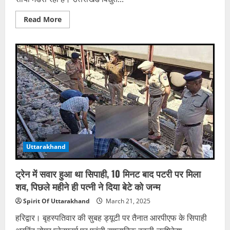
Read
Read More
more
about
प्रदेश
में
इस
बार
बिजली
दरें
होंगी
दोहरी
महंगी,
नियामक
आयोग
निकाल
रहा
है
बीच
Uttarakhand
का
रास्ता
ट्रेन में सवार हुआ था सिपाही, 10 मिनट बाद पटरी पर मिला
शव, पिछले महीने ही पत्नी ने दिया बेटे को जन्म
Spirit Of Uttarakhand
March 21, 2025
हरिद्वार। बृहस्पतिवार की सुबह ड्यूटी पर तैनात आरपीएफ के सिपाही