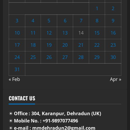
1
2
3
4
5
6
7
8
9
10
11
12
13
14
15
16
17
18
19
20
21
22
23
24
25
26
27
28
29
30
31
« Feb
Apr »
CONTACT US
☀
Office : 304, Karanpur, Dehradun (UK)
☀
Mobile No. : +91-9897077496
☀
e-mail : mmdehradun2@gmail.com