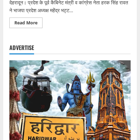
देहरादून। प्रदेश के पूर्व कैबिनेट मंत्री व कांग्रेस नेता हरक सिंह रावत
ने भाजपा प्रदेश अध्यक्ष महेंद्र भट्ट...
Read
Read More
more
about
हरक
बोले-
बंदर
ADVERTISE
के
सिर
पर
टोपी
पहना
दो
तो
वह
नाचने
लगता
है,
भट्ट
ने
कहा-
ये
उनका
दर्द
छलक
रहा