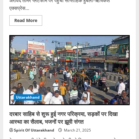
अरविंद तोमर प्लेटफार्म पर पहुंची साप्ताहिक हुबली-ऋषिकेश
एक्सप्रेस...
Read
Read More
more
about
ट्रेन
में
सवार
हुआ
था
सिपाही,
10
मिनट
बाद
पटरी
पर
मिला
शव,
पिछले
महीने
Uttarakhand
ही
पत्नी
ने
दिया
दरबार साहिब से शुरू हुई नगर परिक्रमा, सड़कों पर दिखा
बेटे
को
आस्था का सैलाब, भजनों पर झूमी संगत
जन्म
Spirit Of Uttarakhand
March 21, 2025