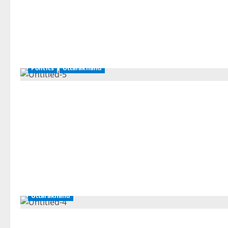
Politics
Uttarakhand
Uttarakhand