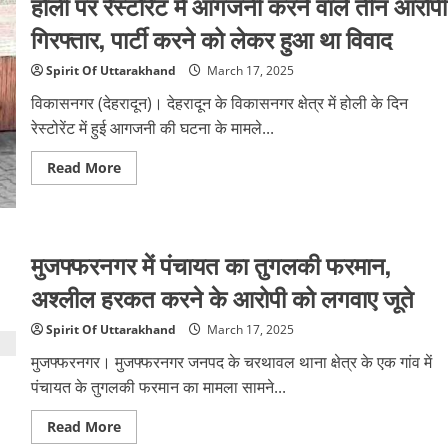
होली पर रेस्टोरेंट में आगजनी करने वाले तीन आरोपी
की
नई
गिरफ्तार, पार्टी करने को लेकर हुआ था विवाद
दरें
लागू,
वैट
Spirit Of Uttarakhand
March 17, 2025
की
दर
विकासनगर (देहरादून)। देहरादून के विकासनगर क्षेत्र में होली के दिन
घटाई;
आदेश
रेस्टोरेंट में हुई आगजनी की घटना के मामले...
जारी
Read
Read More
more
about
होली
पर
रेस्टोरेंट
में
मुजफ्फरनगर में पंचायत का तुगलकी फरमान,
आगजनी
करने
अश्लील हरकत करने के आरोपी को लगवाए जूते
वाले
तीन
आरोपी
Spirit Of Uttarakhand
March 17, 2025
गिरफ्तार,
पार्टी
मुजफ्फरनगर। मुजफ्फरनगर जनपद के चरथावल थाना क्षेत्र के एक गांव में
करने
को
पंचायत के तुगलकी फरमान का मामला सामने...
लेकर
हुआ
था
Read
Read More
विवाद
more