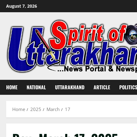
Skip
August 7, 2026
to
content
HOME
NATIONAL
UTTARAKHAND
ARTICLE
POLITIC
Home
2025
March
17