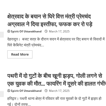
about
मुजफ्फरनगर
में
पंचायत
क्षेत्रवाद के बयान से घिरे वित्त मंत्री प्रेमचंद
का
तुगलकी
फरमान,
अग्रवाल ने दिया इस्तीफा, फफक कर रो पड़े
अश्लील
हरकत
करने
Spirit Of Uttarakhand
March 17, 2025
के
आरोपी
देहरादून। बजट सत्र के दौरान सदन में क्षेत्रवाद पर दिए बयान से विवादों में
को
लगवाए
घिरे कैबिनेट मंत्री प्रेमचंद...
जूते
Read
Read More
more
about
क्षेत्रवाद
के
बयान
पथरी में दो गुटों के बीच खूनी झड़प, गोली लगने से
से
घिरे
वित्त
एक युवक की मौत… फायरिंग में दूसरे की हालत गंभी
मंत्री
प्रेमचंद
अग्रवाल
Spirit Of Uttarakhand
March 17, 2025
ने
दिया
हरिद्वार। पथरी थाना क्षेत्र में रविवार की रात युवकों के दो गुटों में झड़प हो
इस्तीफा,
फफक
गई। दोनों तरफ...