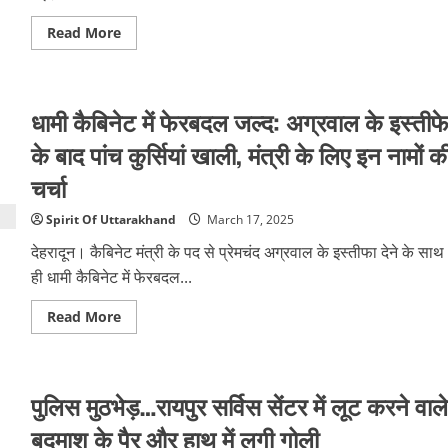
कर
रो
Read
Read More
पड़े
more
about
पथरी
में
दो
धामी कैबिनेट में फेरबदल जल्द: अग्रवाल के इस्तीफ
गुटों
के
बीच
के बाद पांच कुर्सियां खाली, मंत्री के लिए इन नामों क
खूनी
झड़प,
चर्चा
गोली
लगने
से
Spirit Of Uttarakhand
March 17, 2025
एक
युवक
देहरादून। कैबिनेट मंत्री के पद से प्रेमचंद अग्रवाल के इस्तीफा देने के साथ
की
मौत…
ही धामी कैबिनेट में फेरबदल...
फायरिंग
में
दूसरे
Read
Read More
की
more
हालत
about
गंभीर
धामी
कैबिनेट
में
पुलिस मुठभेड़…रायपुर सर्विस सेंटर में लूट करने वाले
फेरबदल
जल्द:
अग्रवाल
बदमाश के पैर और हाथ में लगी गोली
के