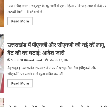
को
ऊधम सिंह नगर। रुद्रपुर के भूरारानी में एक महिला संदिग्ध हालात में फंदे पर
मार
डाला,
लटकी मिली। रिश्तेदारों ने...
दो
आरोपी
गिरफ्तार
Read
Read More
more
about
संदिग्ध
हालात
में
फंदे
उत्तराखंड में पीएनजी और सीएनजी की नई दरें लागू,
पर
लटकी
वैट की दर घटाई; आदेश जारी
मिली
विवाहिता:
कमरे
Spirit Of Uttarakhand
March 17, 2025
से
नहीं
देहरादून। उत्तराखंड सरकार ने राज्य में प्राकृतिक गैस (पीएनजी और
मिला
सुसाइड
सीएनजी) पर लगने वाले मूल्य वर्धित कर की...
नोट,
कुछ
घंटे
Read
Read More
पहले
more
भाई
about
को
उत्तराखंड
किया
में
था
पीएनजी
फोन
और
सीएनजी