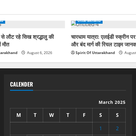
पेड़ों
से
चिपक
गई
महिलाएं,
nd
Uttarakhand
सड़कों
पर
उतरे
 से लौट रहे सिख श्रद्धालु की
चारधाम यात्रा: एलईडी स्क्रीन पर
हजारों
पर्यावरण
ं मौत
और बंद मार्ग की रियल टाइम जानक
प्रेमी
ttarakhand
August 6, 2026
Spirit Of Uttarakhand
August
CALENDER
March 2025
M
T
W
T
F
S
S
1
2