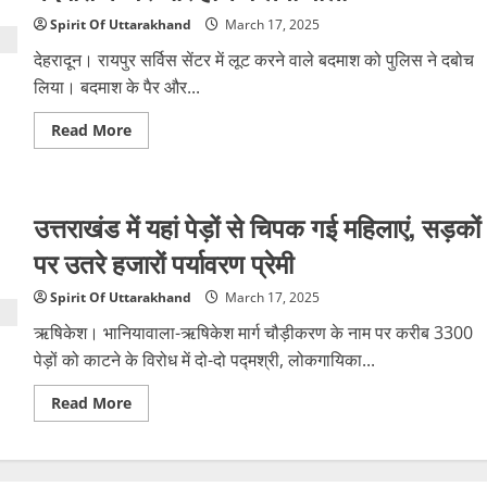
इस्तीफे
के
Spirit Of Uttarakhand
March 17, 2025
बाद
पांच
देहरादून। रायपुर सर्विस सेंटर में लूट करने वाले बदमाश को पुलिस ने दबोच
कुर्सियां
खाली,
लिया। बदमाश के पैर और...
मंत्री
के
Read
Read More
लिए
more
इन
about
नामों
पुलिस
की
मुठभेड़…
चर्चा
रायपुर
उत्तराखंड में यहां पेड़ों से चिपक गई महिलाएं, सड़कों
सर्विस
सेंटर
में
पर उतरे हजारों पर्यावरण प्रेमी
लूट
करने
वाले
Spirit Of Uttarakhand
March 17, 2025
बदमाश
के
ऋषिकेश। भानियावाला-ऋषिकेश मार्ग चौड़ीकरण के नाम पर करीब 3300
पैर
और
पेड़ों को काटने के विरोध में दो-दो पद्मश्री, लोकगायिका...
हाथ
में
Read
Read More
लगी
more
गोली
about
उत्तराखंड
में
यहां