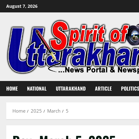
Skip
August 7, 2026
to
content
HOME
NATIONAL
UTTARAKHAND
ARTICLE
POLITIC
Home
2025
March
5