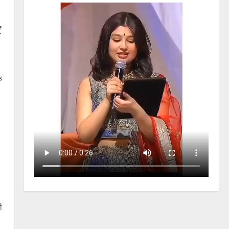
र
क
ी