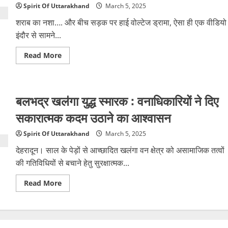
बेटियों
Spirit Of Uttarakhand
March 5, 2025
से
बात
शराब का नशा…. और बीच सड़क पर हाई वोल्टेज ड्रामा, ऐसा ही एक वीडियो
न
होने
इंदौर से सामने...
से
नाराज
Read
Read More
महिला
more
ने
about
खुद
ढाबे
को
पर
आग
खाने
लगाकर
बलभद्र खलऺगा युद्ध स्मारक : वनाधिकारियों ने दिए
आए,
दी
फिर
जान
आपस
सकारात्मक कदम उठाने का आश्वासन
में
ही
कर
Spirit Of Uttarakhand
March 5, 2025
दी
लात-
देहरादून। साल के पेड़ों से आच्छादित खलंगा वन क्षेत्र को असामाजिक तत्वों
घूंसों
की
की गतिविधियों से बचाने हेतु सुरक्षात्मक...
बौछार,
टल्ली
Read
Read More
युवक-
more
युवतियों
about
ने
बलभद्र
काटा
खलऺगा
बवाल
युद्ध
स्मारक