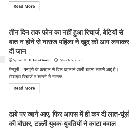
दिए
Read
Read More
निर्देश
more
about
तीन
बार
मौत
तीन दिन तक फोन का नहीं हुआ रिचार्ज, बेटियों से
से
सामना…
सामने
बात न होने से नाराज महिला ने खुद को आग लगाकर
एक
साथी
दी जान
ने
तड़प
कर
Spirit Of Uttarakhand
March 5, 2025
तोड़
दिया
मैनपुरी। मैनपुरी के करहल से दिल दहलाने वाली घटना सामने आई है।
दम,
कांपते
मोबाइल रिचार्ज न कराने से नाराज...
हुए
मनोज
ने
Read
Read More
बताया
more
मंजर
about
तीन
दिन
तक
ढाबे पर खाने आए, फिर आपस में ही कर दी लात-घूंसो
फोन
का
नहीं
की बौछार, टल्ली युवक-युवतियों ने काटा बवाल
हुआ
रिचार्ज,