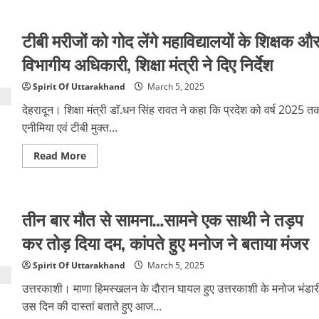
पेड़
से
टकराई
टीबी मरीजों को गोद लेंगे महाविद्यालयों के शिक्षक औ
स्कार्पियो…
महिला
का
विभागीय अधिकारी, शिक्षा मंत्री ने दिए निर्देश
हाथ
कटकर
अलग
Spirit Of Uttarakhand
March 5, 2025
हो
गया,
देहरादून। शिक्षा मंत्री डाॅ.धन सिंह रावत ने कहा कि प्रदेश को वर्ष 2025 त
मंदिर
से
एनीमिया एवं टीबी मुक्त...
लौटते
वक्त
Read
Read More
हुआ
more
हादसा
about
टीबी
मरीजों
को
तीन बार मौत से सामना…सामने एक साथी ने तड़प
गोद
लेंगे
महाविद्यालयों
कर तोड़ दिया दम, कांपते हुए मनोज ने बताया मंजर
के
शिक्षक
और
Spirit Of Uttarakhand
March 5, 2025
विभागीय
अधिकारी,
उत्तरकाशी। माणा हिमस्खलन के दौरान घायल हुए उत्तरकाशी के मनोज भंडार
शिक्षा
मंत्री
उस दिन की दास्तां बताते हुए आज...
ने