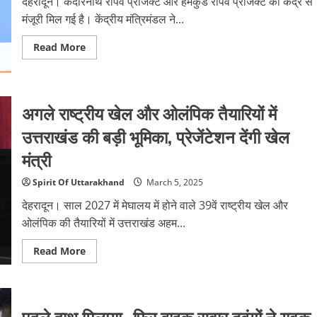
देहरादून। केदारनाथ रोपवे प्रोजेक्ट और हेमकुंड रोपवे प्रोजेक्ट को केंद्र से
हुआ
क्षतिग्रस्त
मंजूरी मिल गई है। केंद्रीय मंत्रिमंडल ने...
Read
Read More
more
about
केदारनाथ
और
हेमकुंड
रोपवे
अगले राष्ट्रीय खेल और ओलंपिक तैयारियों में
प्रोजेक्ट
को
उत्तराखंड की बड़ी भूमिका, प्रेजेंटेशन देंगी खेल
केंद्र
से
मंत्री
मंजूरी,
यात्रा
होगी
Spirit Of Uttarakhand
March 5, 2025
आसान,
कैबिनेट
देहरादून। साल 2027 में मेघालय में होने वाले 39वें राष्ट्रीय खेल और
में
लगी
ओलंपिक की तैयारियों में उत्तराखंड अहम...
मुहर
Read
Read More
more
about
अगले
राष्ट्रीय
खेल
और
पहले हाथ मिलाया…फिर बाइक सवार दबंगों ने युवक