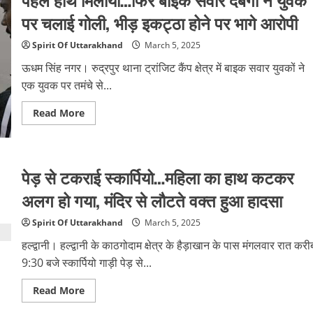
ओलंपिक
तैयारियों
पर चलाई गोली, भीड़ इकट्ठा होने पर भागे आरोपी
में
उत्तराखंड
की
Spirit Of Uttarakhand
March 5, 2025
बड़ी
भूमिका,
ऊधम सिंह नगर। रुद्रपुर थाना ट्रांजिट कैंप क्षेत्र में बाइक सवार युवकों ने
प्रेजेंटेशन
देंगी
एक युवक पर तमंचे से...
खेल
मंत्री
Read
Read More
more
about
पहले
हाथ
मिलाया…
फिर
पेड़ से टकराई स्कार्पियो…महिला का हाथ कटकर
बाइक
सवार
अलग हो गया, मंदिर से लौटते वक्त हुआ हादसा
दबंगों
ने
युवक
Spirit Of Uttarakhand
March 5, 2025
पर
चलाई
हल्द्वानी। हल्द्वानी के काठगोदाम क्षेत्र के हैड़ाखान के पास मंगलवार रात करी
गोली,
भीड़
9:30 बजे स्कार्पियो गाड़ी पेड़ से...
इकट्ठा
होने
पर
Read
Read More
भागे
more
आरोपी
about