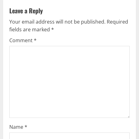
u
Leave a Reply
Your email address will not be published.
Required
e
fields are marked
*
R
Comment
*
e
a
d
i
n
g
Name
*