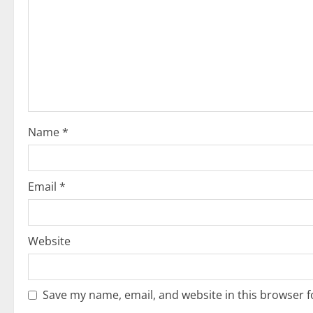
R
e
a
d
i
Name
*
n
g
Email
*
Website
Save my name, email, and website in this browser f