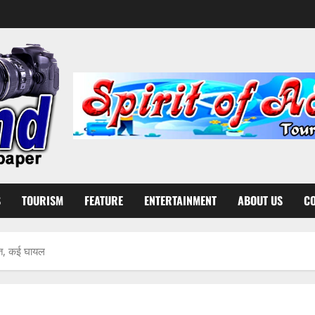
S
TOURISM
FEATURE
ENTERTAINMENT
ABOUT US
CO
मौत, कई घायल