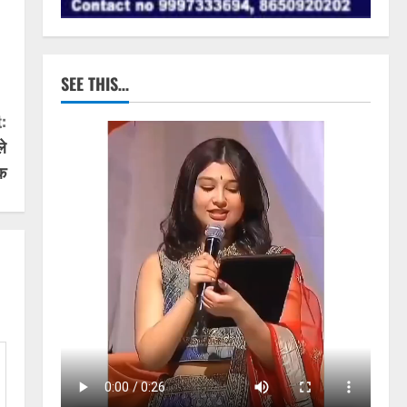
SEE THIS…
:
ले
ेक