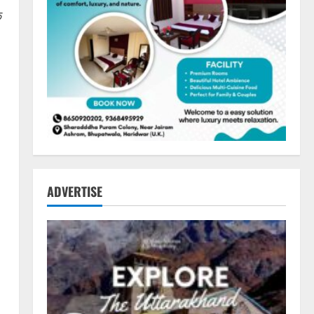
े
ADVERTISE