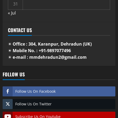
31
« Jul
CONTACT US
☀
Office : 304, Karanpur, Dehradun (UK)
☀
Mobile No. : +91-9897077496
☀
e-mail : mmdehradun2@gmail.com
FOLLOW US
Follow Us On Facebook
Follow Us On Twitter
Subscribe Us On Youtube