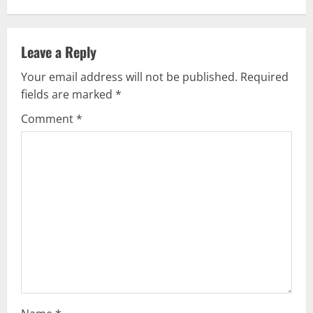
n
u
Leave a Reply
Your email address will not be published.
Required
e
fields are marked
*
R
Comment
*
e
a
d
i
n
g