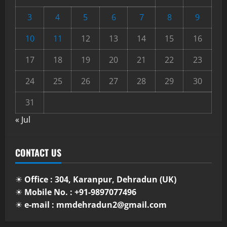
3
4
5
6
7
8
9
10
11
12
13
14
15
16
17
18
19
20
21
22
23
24
25
26
27
28
29
30
31
« Jul
CONTACT US
☀
Office : 304, Karanpur, Dehradun (UK)
☀
Mobile No. : +91-9897077496
☀
e-mail : mmdehradun2@gmail.com