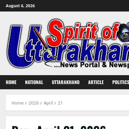
Skip
August 6, 2026
to
content
HOME
NATIONAL
UTTARAKHAND
ARTICLE
POLITIC
Home
2026
April
21