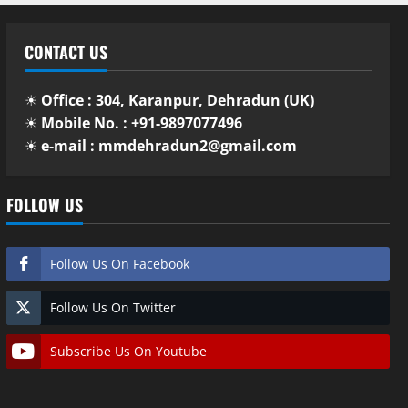
CONTACT US
☀
Office : 304, Karanpur, Dehradun (UK)
☀
Mobile No. : +91-9897077496
☀
e-mail : mmdehradun2@gmail.com
FOLLOW US
Follow Us On Facebook
Follow Us On Twitter
Subscribe Us On Youtube