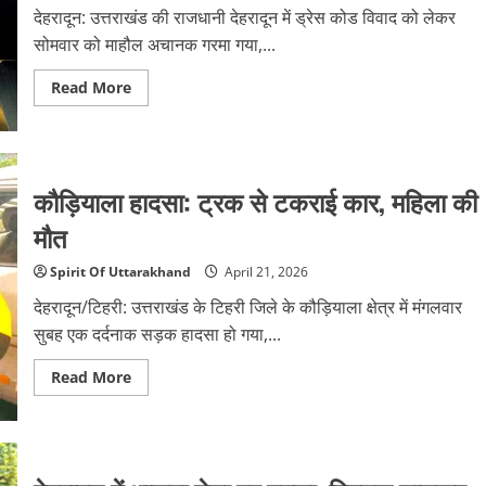
देहरादून: उत्तराखंड की राजधानी देहरादून में ड्रेस कोड विवाद को लेकर
सोमवार को माहौल अचानक गरमा गया,...
Read
Read More
more
about
देहरादून
में
लेंसकार्ट
शोरूम
कौड़ियाला हादसा: ट्रक से टकराई कार, महिला की
पर
बजरंग
दल
मौत
का
प्रदर्शन
Spirit Of Uttarakhand
April 21, 2026
देहरादून/टिहरी: उत्तराखंड के टिहरी जिले के कौड़ियाला क्षेत्र में मंगलवार
सुबह एक दर्दनाक सड़क हादसा हो गया,...
Read
Read More
more
about
कौड़ियाला
हादसा:
ट्रक
से
टकराई