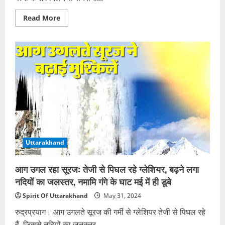
Read
Read More
more
about
ग्राम
चौकीदार
और
उसकी
पत्नी
के
संदिग्ध
अवस्था
में
मिले
शव,
हत्या
के
शक
में
Uttarakhand
जांच
में
जुटी
पुलिस
आग उगल रहा सूरज: तेजी से पिघल रहे ग्लेशियर, बढ़ने लगा
नदियों का जलस्तर, नमामि गंगे के घाट मई में ही डूबे
Spirit Of Uttarakhand
May 31, 2024
रुद्रप्रयाग। आग उगलते सूरज की गर्मी से ग्लेशियर तेजी से पिघल रहे
हैं, जिससे नदियों का जलस्तर...