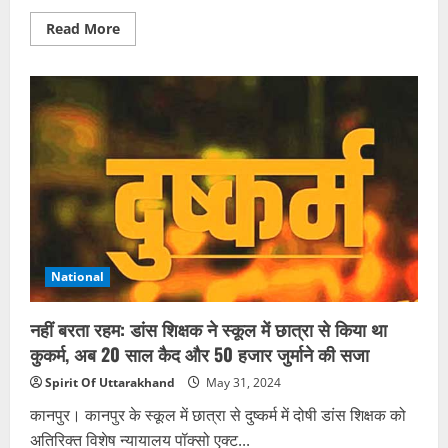
Read
Read More
more
about
पहनावा
देखकर
मदरसा
छात्रों
के
साथ
किया
था
भेदभाव…
RPF
के
अफसरों
की
गंभीर
भूमिका;
National
अब
होगी
कार्रवाई
नहीं बरता रहम: डांस शिक्षक ने स्कूल में छात्रा से किया था
कुकर्म, अब 20 साल कैद और 50 हजार जुर्माने की सजा
Spirit Of Uttarakhand
May 31, 2024
कानपुर। कानपुर के स्कूल में छात्रा से दुष्कर्म में दोषी डांस शिक्षक को
अतिरिक्त विशेष न्यायालय पॉक्सो एक्ट...