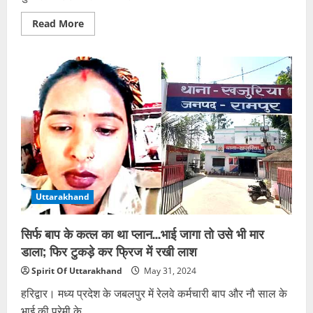
Read
Read More
more
about
महिला
सिपाही
के
वायरल
वीडियो
से
लखनऊ
तक
खलबली,
रामपुर
में
तैनात
नौ
पुलिसकर्मियों
के
Uttarakhand
बयान
दर्ज
सिर्फ बाप के कत्ल का था प्लान…भाई जागा तो उसे भी मार
डाला; फिर टुकड़े कर फ्रिज में रखी लाश
Spirit Of Uttarakhand
May 31, 2024
हरिद्वार। मध्य प्रदेश के जबलपुर में रेलवे कर्मचारी बाप और नौ साल के
भाई की प्रेमी के...