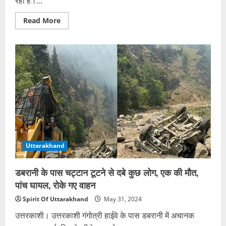
रही है।...
Read
Read More
more
about
तीसरी
बार
टूटा
दस
साल
का
रिकॉर्ड,
42.8
डिग्री
पहुंचा
तापमान,
इन
स्थानों
पर
बारिश
Uttarakhand
के
आसार
डबरानी के पास चट्टान टूटने से दबे कुछ लोग, एक की मौत,
पांच घायल, रोके गए वाहन
Spirit Of Uttarakhand
May 31, 2024
उत्तरकाशी। उत्तरकाशी गंगोत्री हाईवे के पास डबरानी में अचानक