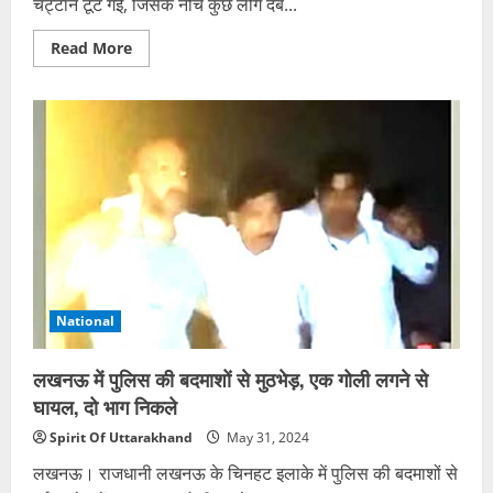
चट्टान टूट गई, जिसके नीचे कुछ लोग दब...
Read
Read More
more
about
डबरानी
के
पास
चट्टान
टूटने
से
दबे
कुछ
लोग,
एक
की
मौत,
पांच
घायल,
रोके
National
गए
वाहन
लखनऊ में पुलिस की बदमाशों से मुठभेड़, एक गोली लगने से
घायल, दो भाग निकले
Spirit Of Uttarakhand
May 31, 2024
लखनऊ। राजधानी लखनऊ के चिनहट इलाके में पुलिस की बदमाशों से