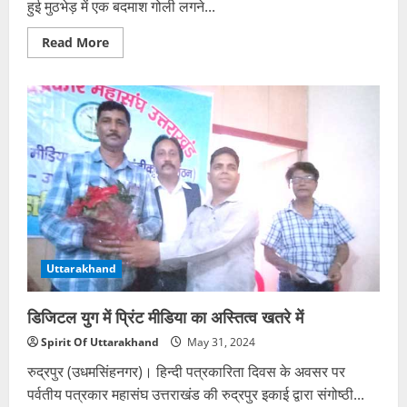
हुई मुठभेड़ में एक बदमाश गोली लगने...
Read
Read More
more
about
लखनऊ
में
पुलिस
की
बदमाशों
से
मुठभेड़,
एक
गोली
लगने
से
घायल,
दो
भाग
निकले
Uttarakhand
डिजिटल युग में प्रिंट मीडिया का अस्तित्व खतरे में
Spirit Of Uttarakhand
May 31, 2024
रुद्रपुर (उधमसिंहनगर)। हिन्दी पत्रकारिता दिवस के अवसर पर
पर्वतीय पत्रकार महासंघ उत्तराखंड की रुद्रपुर इकाई द्वारा संगोष्ठी...