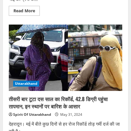
Read
Read More
more
about
सिर्फ
बाप
के
कत्ल
का
था
प्लान…
भाई
जागा
तो
उसे
भी
मार
डाला;
फिर
Uttarakhand
टुकड़े
कर
फ्रिज
में
तीसरी बार टूटा दस साल का रिकॉर्ड, 42.8 डिग्री पहुंचा
रखी
लाश
तापमान, इन स्थानों पर बारिश के आसार
Spirit Of Uttarakhand
May 31, 2024
देहरादून। मई में बीते कुछ दिनों से हर रोज रिकॉर्ड तोड़ गर्मी दर्ज की जा