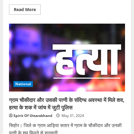
Read
Read More
more
about
नहीं
बरता
रहम:
डांस
शिक्षक
ने
स्कूल
में
छात्रा
से
किया
था
कुकर्म,
अब
20
National
साल
कैद
और
50
ग्राम चौकीदार और उसकी पत्नी के संदिग्ध अवस्था में मिले शव,
हजार
जुर्माने
हत्या के शक में जांच में जुटी पुलिस
की
सजा
Spirit Of Uttarakhand
May 31, 2024
सिहोर। जिले क ग्राम आड़िया सतार में ग्राम के चौकीदार और उनकी
पत्नी के शव मिलने से सनसनी...