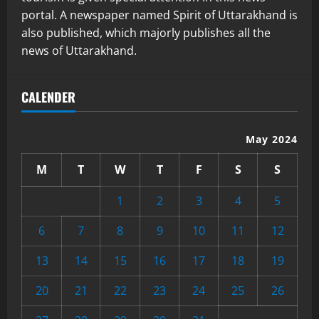
portal. A newspaper named Spirit of Uttarakhand is
also published, which majorly publishes all the
news of Uttarakhand.
CALENDER
May 2024
M
T
W
T
F
S
S
1
2
3
4
5
6
7
8
9
10
11
12
13
14
15
16
17
18
19
20
21
22
23
24
25
26