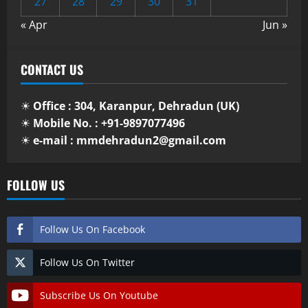
27
28
29
30
31
« Apr
Jun »
CONTACT US
☀
Office : 304, Karanpur, Dehradun (UK)
☀
Mobile No. : +91-9897077496
☀
e-mail : mmdehradun2@gmail.com
FOLLOW US
Follow Us On Facebook
Follow Us On Twitter
Subscribe Us On Youtube