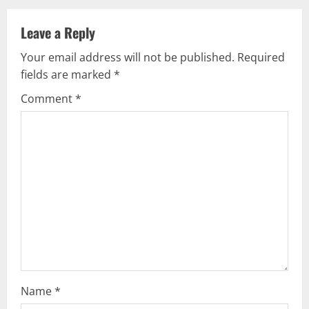
i
Leave a Reply
n
Your email address will not be published.
Required
u
fields are marked
*
e
Comment
*
R
e
a
d
i
n
Name
*
g