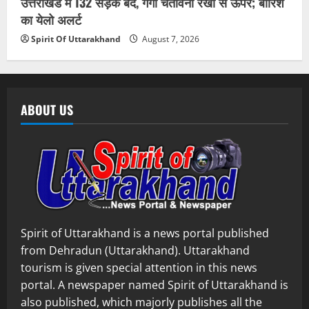
उत्तराखंड में 132 सड़कें बंद, गंगा चेतावनी रेखा से ऊपर; बारिश
का येलो अलर्ट
Spirit Of Uttarakhand
August 7, 2026
ABOUT US
Spirit of Uttarakhand is a news portal published
from Dehradun (Uttarakhand). Uttarakhand
tourism is given special attention in this news
portal. A newspaper named Spirit of Uttarakhand is
also published, which majorly publishes all the