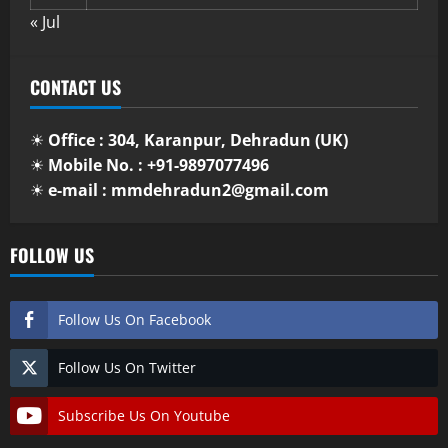
« Jul
CONTACT US
☀
Office : 304, Karanpur, Dehradun (UK)
☀
Mobile No. : +91-9897077496
☀
e-mail : mmdehradun2@gmail.com
FOLLOW US
Follow Us On Facebook
Follow Us On Twitter
Subscribe Us On Youtube