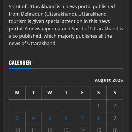
Spirit of Uttarakhand is a news portal published
from Dehradun (Uttarakhand). Uttarakhand
tourism is given special attention in this news
portal. A newspaper named Spirit of Uttarakhand is
also published, which majorly publishes all the
news of Uttarakhand.
CALENDER
August 2026
M
T
W
T
F
S
S
1
2
3
4
5
6
7
8
9
10
11
12
13
14
15
16