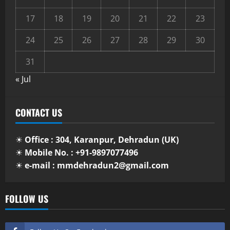
17
18
19
20
21
22
23
24
25
26
27
28
29
30
31
« Jul
CONTACT US
☀
Office : 304, Karanpur, Dehradun (UK)
☀
Mobile No. : +91-9897077496
☀
e-mail : mmdehradun2@gmail.com
FOLLOW US