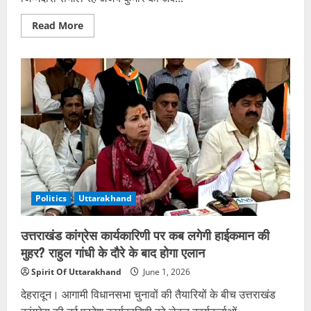
Read
Read More
more
about
उत्तराखंड
भाजपा
में
संगठनात्मक
बदलाव,
अजय
कुमार
को
मिली
राजस्थान
की
जिम्मेदारी
Politics
Uttarakhand
उत्तराखंड कांग्रेस कार्यकारिणी पर कब लगेगी हाईकमान की
मुहर? राहुल गांधी के दौरे के बाद होगा एलान
Spirit Of Uttarakhand
June 1, 2026
देहरादून। आगामी विधानसभा चुनावों की तैयारियों के बीच उत्तराखंड