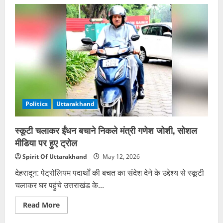
मसूरी
सीट
पर
बढ़ी
भाजपा
की
चुनौती,
दिनेश
अग्रवाल
ने
भी
ठोकी
दावेदारी
Politics
Uttarakhand
स्कूटी चलाकर ईंधन बचाने निकले मंत्री गणेश जोशी, सोशल
मीडिया पर हुए ट्रोल
Spirit Of Uttarakhand
May 12, 2026
देहरादून: पेट्रोलियम पदार्थों की बचत का संदेश देने के उद्देश्य से स्कूटी
चलाकर घर पहुंचे उत्तराखंड के...
Read
Read More
more
about