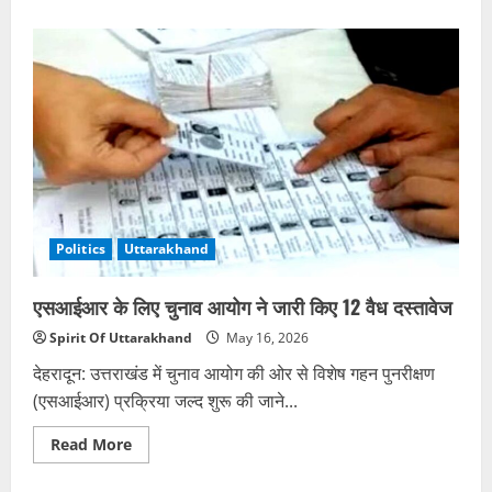
about
उत्तराखंड
जनगणना
में
सहयोग
न
करने
पर
होगी
कानूनी
कार्रवाई
Politics
Uttarakhand
एसआईआर के लिए चुनाव आयोग ने जारी किए 12 वैध दस्तावेज
Spirit Of Uttarakhand
May 16, 2026
देहरादून: उत्तराखंड में चुनाव आयोग की ओर से विशेष गहन पुनरीक्षण
(एसआईआर) प्रक्रिया जल्द शुरू की जाने...
Read
Read More
more
about
एसआईआर