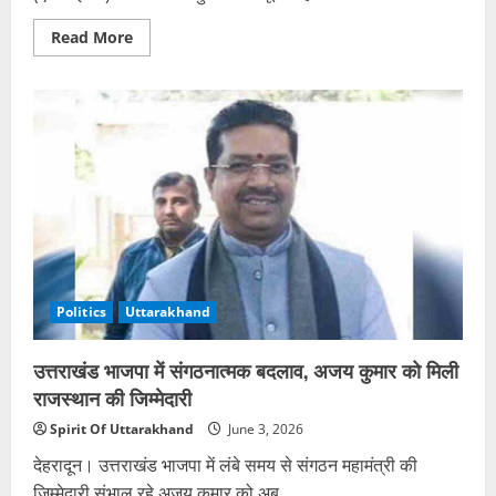
Read
Read More
more
about
उत्तराखंड
में
8
जून
से
शुरू
होगा
विशेष
गहन
पुनरीक्षण,
79
लाख
मतदाताओं
को
भरना
Politics
Uttarakhand
होगा
गणना
प्रपत्र
उत्तराखंड भाजपा में संगठनात्मक बदलाव, अजय कुमार को मिली
राजस्थान की जिम्मेदारी
Spirit Of Uttarakhand
June 3, 2026
देहरादून। उत्तराखंड भाजपा में लंबे समय से संगठन महामंत्री की
जिम्मेदारी संभाल रहे अजय कुमार को अब...