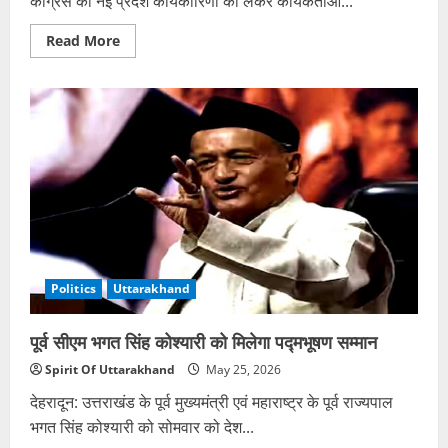
कांग्रेस की नई प्रदेश कार्यकारिणी को लेकर कार्यकर्ताओं...
Read
Read More
more
about
उत्तराखंड
कांग्रेस
कार्यकारिणी
पर
कब
लगेगी
हाईकमान
की
मुहर?
राहुल
गांधी
के
दौरे
के
बाद
Politics
Uttarakhand
होगा
एलान
पूर्व सीएम भगत सिंह कोश्यारी को मिलेगा पद्मभूषण सम्मान
Spirit Of Uttarakhand
May 25, 2026
देहरादून: उत्तराखंड के पूर्व मुख्यमंत्री एवं महाराष्ट्र के पूर्व राज्यपाल
भगत सिंह कोश्यारी को सोमवार को देश...