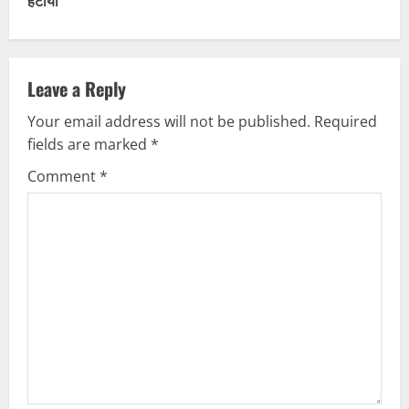
t
हटाया
i
n
Leave a Reply
u
Your email address will not be published.
Required
fields are marked
*
e
Comment
*
R
e
a
d
i
n