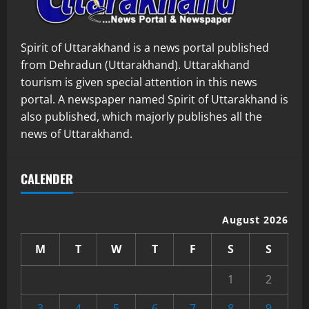
Spirit of Uttarakhand is a news portal published
from Dehradun (Uttarakhand). Uttarakhand
tourism is given special attention in this news
portal. A newspaper named Spirit of Uttarakhand is
also published, which majorly publishes all the
news of Uttarakhand.
CALENDER
August 2026
M
T
W
T
F
S
S
1
2
3
4
5
6
7
8
9