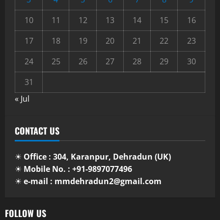
10
11
12
13
14
15
16
17
18
19
20
21
22
23
24
25
26
27
28
29
30
31
« Jul
CONTACT US
☀
Office : 304, Karanpur, Dehradun (UK)
☀
Mobile No. : +91-9897077496
☀
e-mail : mmdehradun2@gmail.com
FOLLOW US