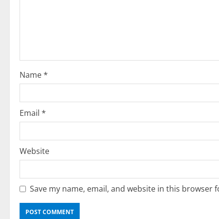
e
a
d
i
Name
*
n
g
Email
*
Website
Save my name, email, and website in this browser f