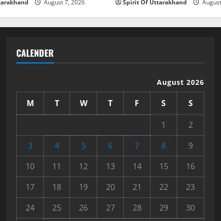
ttarakhand
August 7, 2026
Spirit Of Uttarakhand
August
CALENDER
August 2026
M
T
W
T
F
S
S
1
2
3
4
5
6
7
8
9
10
11
12
13
14
15
16
17
18
19
20
21
22
23
24
25
26
27
28
29
30