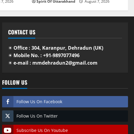
 7, 2026
Spirit Of Uttarakhand
August 7, 2026
CONTACT US
☀
Office : 304, Karanpur, Dehradun (UK)
☀
Mobile No. : +91-9897077496
☀
e-mail : mmdehradun2@gmail.com
FOLLOW US
Follow Us On Facebook
Follow Us On Twitter
Subscribe Us On Youtube