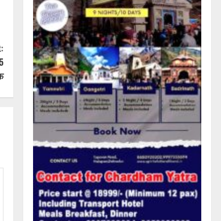
:
15
फ